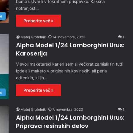
bomo ustvarili v tokratnem prispevku. Kakšna
notranjost…
re
Preberite več »
Matej Grofelnik
14. novembra, 2023
1
Alpha Model 1/24 Lamborghini Urus:
Karoserija
V svoji maketarski karieri sem si večkrat zamislil (in tudi
izdelal) maketo v originalnih kovinskih, ali perla
odtenkih, ki jih…
Preberite več »
re
Matej Grofelnik
7. novembra, 2023
1
Alpha Model 1/24 Lamborghini Urus:
Priprava resinskih delov