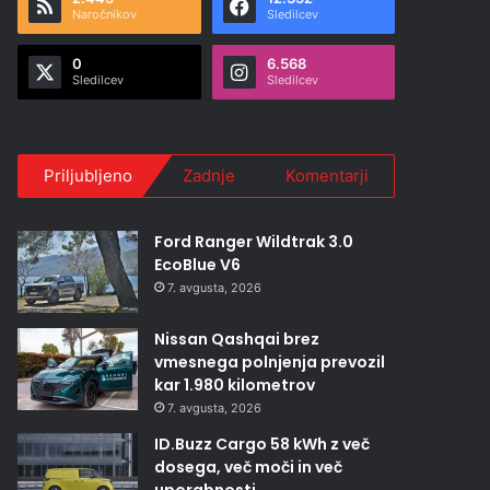
Naročnikov
Sledilcev
0
6.568
Sledilcev
Sledilcev
Priljubljeno
Zadnje
Komentarji
Ford Ranger Wildtrak 3.0
EcoBlue V6
7. avgusta, 2026
Nissan Qashqai brez
vmesnega polnjenja prevozil
kar 1.980 kilometrov
7. avgusta, 2026
ID.Buzz Cargo 58 kWh z več
dosega, več moči in več
uporabnosti