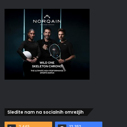
Sledite nam na socialnih omrežjih
2.445
12.352