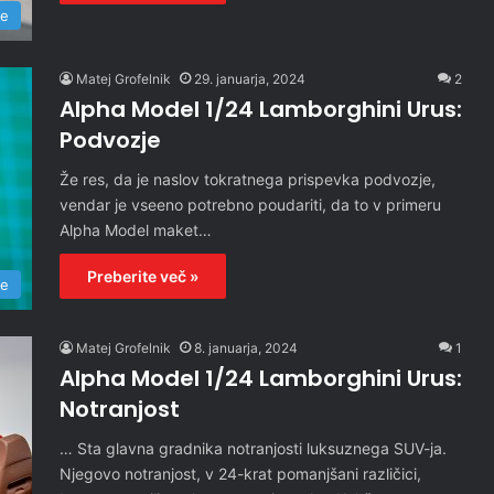
re
Matej Grofelnik
29. januarja, 2024
2
Alpha Model 1/24 Lamborghini Urus:
Podvozje
Že res, da je naslov tokratnega prispevka podvozje,
vendar je vseeno potrebno poudariti, da to v primeru
Alpha Model maket…
Preberite več »
re
Matej Grofelnik
8. januarja, 2024
1
Alpha Model 1/24 Lamborghini Urus:
Notranjost
… Sta glavna gradnika notranjosti luksuznega SUV-ja.
Njegovo notranjost, v 24-krat pomanjšani različici,