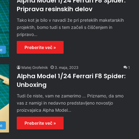
Alpha Model 1/24 Ferrari F8 Spider:
Priprava resinskih delov
Tako kot je bilo v navadi že pri preteklih maketarskih
projektih, bomo tudi s tem začeli s čiščenjem in
pripravo…
Preberite več »
re
Matej Grofelnik
3. maja, 2023
1
Alpha Model 1/24 Ferrari F8 Spider:
Unboxing
Tudi če niste, vam ne zamerimo … Priznamo, da smo
vas z namigi in nedavno predstavljeno novostjo
proizvajalca Alpha Model…
Preberite več »
re