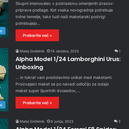
Skupni imenovalec v podnaslovu omenjenih izrazov:
priprava podlage. Kot vsaka novogradnja potrebuje
trdne temelje, tako tudi naši maketarski podvigi
potrebujejo…
re
Preberite več »
Matej Grofelnik
16. oktobra, 2023
1
Alpha Model 1/24 Lamborghini Urus:
Unboxing
… in tokrat vam predstavimo unikat med maketami.
Proizvajalci maket se po navadi odločijo za izdajo
maket super športnih dvosedov,…
Preberite več »
re
Matej Grofelnik
6. junija, 2023
3