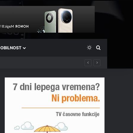
Switch skin
Išči
OBILNOST