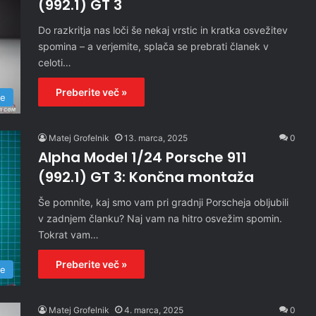
(992.1) GT 3
Do razkritja nas loči še nekaj vrstic in kratka osvežitev
spomina – a verjemite, splača se prebrati članek v
celoti…
Preberite več »
re
Matej Grofelnik
13. marca, 2025
0
Alpha Model 1/24 Porsche 911
(992.1) GT 3: Končna montaža
Še pomnite, kaj smo vam pri gradnji Porscheja obljubili
v zadnjem članku? Naj vam na hitro osvežim spomin.
Tokrat vam…
Preberite več »
re
Matej Grofelnik
4. marca, 2025
0