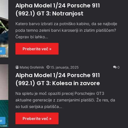
Alpha Model 1/24 Porsche 911
(992.1) GT 3: Notranjost
Katero barvo izbrati za potniško kabino, da se najbolje
poda temno zeleni barvi karoseriji in zlatim platiščem?
Čeprav bi lahko…
Preberite več »
re
Matej Grofelnik
15. januarja, 2025
0
Alpha Model 1/24 Porsche 911
(992.1) GT 3: Kolesa in zavore
Na spletu je moč opaziti precej Porschejev GT3
aktualne generacije z zamenjanimi platišči. Že res, da
so tudi serijska platišča…
Preberite več »
re