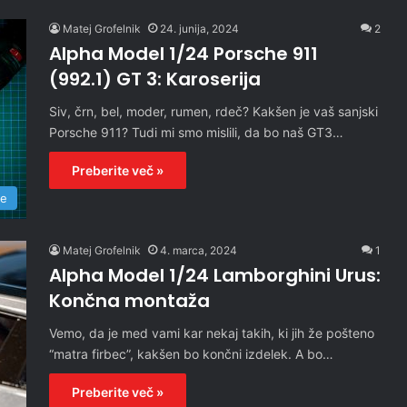
Matej Grofelnik
24. junija, 2024
2
Alpha Model 1/24 Porsche 911
(992.1) GT 3: Karoserija
Siv, črn, bel, moder, rumen, rdeč? Kakšen je vaš sanjski
Porsche 911? Tudi mi smo mislili, da bo naš GT3…
Preberite več »
re
Matej Grofelnik
4. marca, 2024
1
Alpha Model 1/24 Lamborghini Urus:
Končna montaža
Vemo, da je med vami kar nekaj takih, ki jih že pošteno
“matra firbec”, kakšen bo končni izdelek. A bo…
Preberite več »