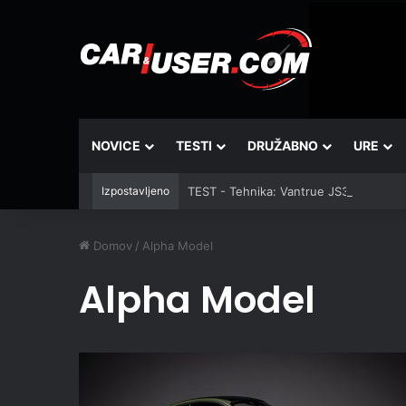
NOVICE
TESTI
DRUŽABNO
URE
Izpostavljeno
TEST - Tehnika: Vantrue JS3
Domov
/
Alpha Model
Alpha Model