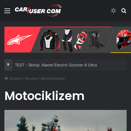
Meni
Switch
Iš
TEST - Skiroji: Xiaomi Electric Scooter 6 Ultra
Domov
/
Novice
/
Motociklizem
Motociklizem