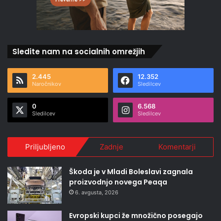
Sledite nam na socialnih omrežjih
2.445
12.352
Naročnikov
Sledilcev
0
6.568
Sledilcev
Sledilcev
Priljubljeno
Zadnje
Komentarji
Škoda je v Mladi Boleslavi zagnala
proizvodnjo novega Peaqa
6. avgusta, 2026
Evropski kupci že množično posegajo