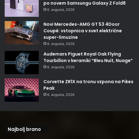
po novem Samsungu Galaxy Z Fold8
6. avgusta, 2026
Novi Mercedes-AMG GT 53 4Door
Coupé: vstopnica v svet električne
super-limuzine
6. avgusta, 2026
Audemars Piguet Royal Oak Flying
Tourbillon v keramiki “Bleu Nuit, Nuage”
6. avgusta, 2026
Corvette ZR1X na tronu vzpona na Pikes
Peak
6. avgusta, 2026
Najbolj brano