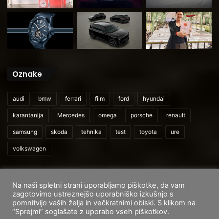
Oznake
audi
bmw
ferrari
film
ford
hyundai
karantanija
Mercedes
omega
porsche
renault
samsung
skoda
tehnika
test
toyota
ure
volkswagen
Na naši spletni strani uporabljamo piškotke, da vam
© 2026
CarAndUser.com
zagotovimo ustreznejšo uporabniško izkušnjo s
pomnitvijo vaših želja in večkratnimi obiski. S klikom na
Domov
O nas
Cenik storitev
Pogoji uporabe
“Sprejmi” soglašate z uporabo vseh piškotkov.