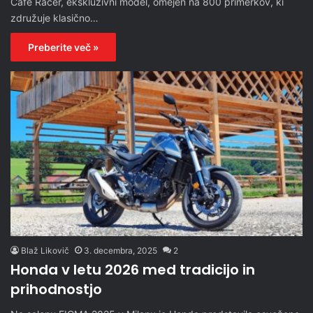
Café Racer, ekskluzivni model, omejen na 800 primerkov, ki
združuje klasično…
Preberite več »
Blaž Likovič
3. decembra, 2025
2
Honda v letu 2026 med tradicijo in
prihodnostjo