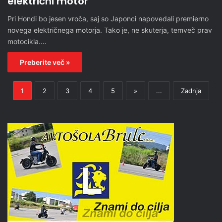
električni motor
Pri Hondi bo jesen vroča, saj so Japonci napovedali premierno
novega električnega motorja. Tako je, ne skuterja, temveč prav
motocikla.…
Preberite več »
1
2
3
4
5
»
...
Zadnja