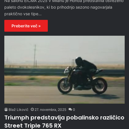
Na salonu EICMA 2025 v Milanu je Honda predstavila osveženo
paleto dvokolesnikov, ki bo prihodnjo sezono nagovarjala
praktično vse tipe…
Preberite več »
Blaž Likovič
27. novembra, 2025
0
Triumph predstavlja pobalinsko različico
Street Triple 765 RX