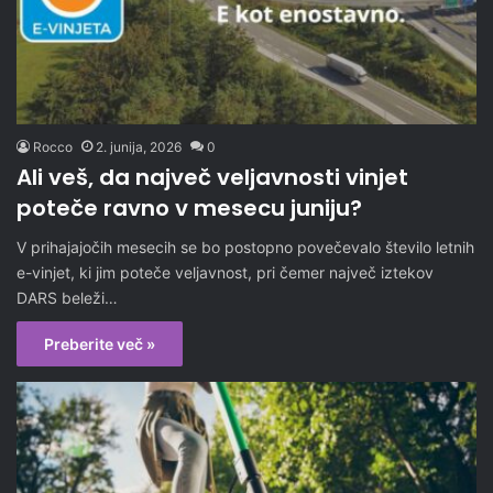
Rocco
2. junija, 2026
0
Ali veš, da največ veljavnosti vinjet
poteče ravno v mesecu juniju?
V prihajajočih mesecih se bo postopno povečevalo število letnih
e-vinjet, ki jim poteče veljavnost, pri čemer največ iztekov
DARS beleži…
Preberite več »