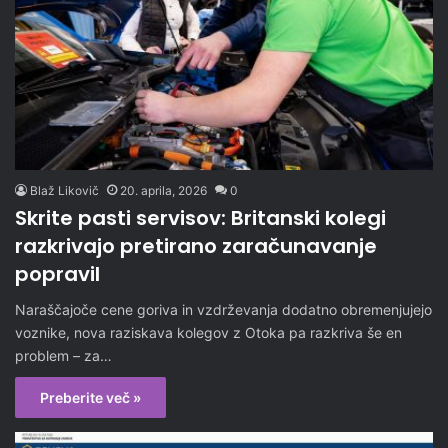
Blaž Likovič
20. aprila, 2026
0
Skrite pasti servisov: Britanski kolegi
razkrivajo pretirano zaračunavanje
popravil
Naraščajoče cene goriva in vzdrževanja dodatno obremenjujejo
voznike, nova raziskava kolegov z Otoka pa razkriva še en
problem – za…
Preberite več »