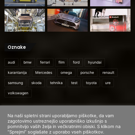
Oznake
audi
bmw
ferrari
film
ford
hyundai
karantanija
Mercedes
omega
porsche
renault
samsung
skoda
tehnika
test
toyota
ure
volkswagen
Na naši spletni strani uporabljamo piškotke, da vam
© 2026
CarAndUser.com
zagotovimo ustreznejšo uporabniško izkušnjo s
pomnitvijo vaših želja in večkratnimi obiski. S klikom na
Domov
O nas
Cenik storitev
Pogoji uporabe
“Sprejmi” soglašate z uporabo vseh piškotkov.