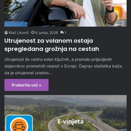
Blaž Likovič
9. junija, 2026
1
Utrujenost za volanom ostaja
spregledana grožnja na cestah
Utrujenost še vedno eden ključnih, a premalo prijavljenih
dejavnikov prometnih nesreč v Evropi. Čeprav statistika kaže,
da je utrujenost uradno…
Preberite več »