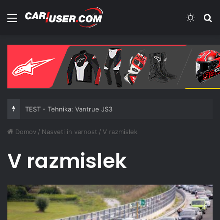
Meni
Switch
Iš
TEST - Tehnika: Vantrue JS3
Domov
/
Nasveti in varnost
/
V razmislek
V razmislek