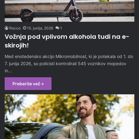
Rocco
15. junija, 2026
1
Vožnja pod vplivom alkohola tudi na e-
skirojih!
Med enotedensko akcijo Mikromobilnost, ki je potekala od 1. do
7. junija 2026, so policisti kontrolirali 545 voznikov mopedov
in…
Preberite več »