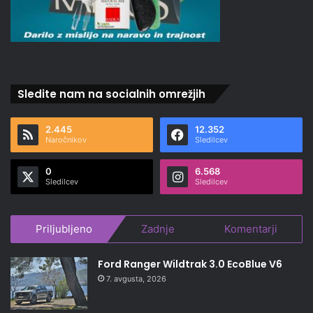
Sledite nam na socialnih omrežjih
2.445
12.352
Naročnikov
Sledilcev
0
6.568
Sledilcev
Sledilcev
Priljubljeno
Zadnje
Komentarji
Ford Ranger Wildtrak 3.0 EcoBlue V6
7. avgusta, 2026