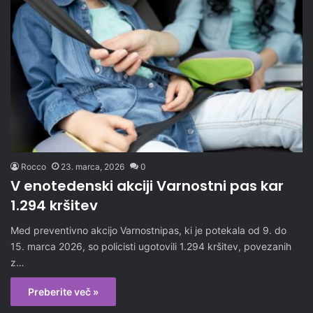
Rocco
23. marca, 2026
0
V enotedenski akciji Varnostni pas kar
1.294 kršitev
Med preventivno akcijo Varnostnipas, ki je potekala od 9. do
15. marca 2026, so policisti ugotovili 1.294 kršitev, povezanih
z…
Preberite več »