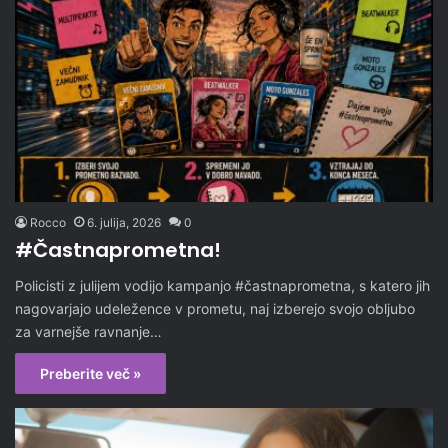
Rocco
6. julija, 2026
0
#Častnaprometna!
Policisti z julijem vodijo kampanjo #častnaprometna, s katero jih
nagovarjajo udeležence v prometu, naj izberejo svojo obljubo
za varnejše ravnanje…
Preberite več »