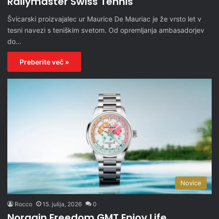
Rallymaster Swiss Tennis
Švicarski proizvajalec ur Maurice De Mauriac je že vrsto let v
tesni navezi s teniškim svetom. Od opremljanja ambasadorjev
do…
Preberite več »
Novice
Rocco
15. julija, 2026
0
Norqain Freedom GMT Enjoy Life