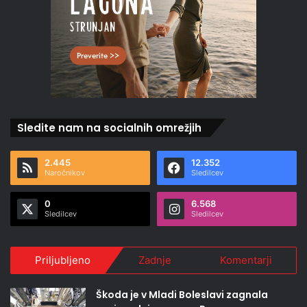
Sledite nam na socialnih omrežjih
2.445
12.352
Naročnikov
Sledilcev
0
6.568
Sledilcev
Sledilcev
Priljubljeno
Zadnje
Komentarji
Škoda je v Mladi Boleslavi zagnala