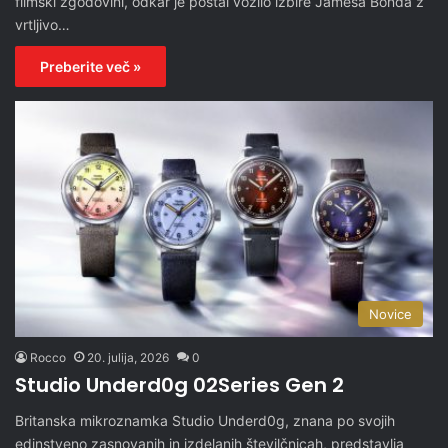
filmski zgodovini, odkar je postal vozilo izbire Jamesa Bonda z
vrtljivo…
Preberite več »
Novice
Rocco
20. julija, 2026
0
Studio Underd0g 02Series Gen 2
Britanska mikroznamka Studio Underd0g, znana po svojih
edinstveno zasnovanih in izdelanih številčnicah, predstavlja