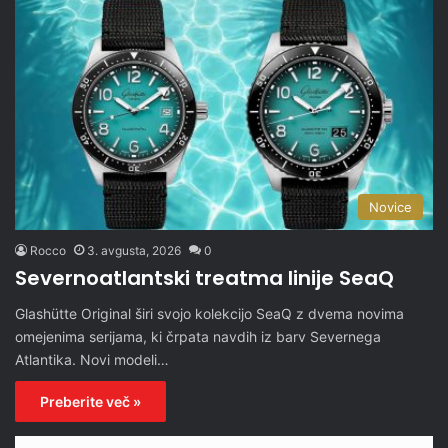
Novice
Rocco
3. avgusta, 2026
0
Severnoatlantski treatma linije SeaQ
Glashütte Original širi svojo kolekcijo SeaQ z dvema novima
omejenima serijama, ki črpata navdih iz barv Severnega
Atlantika. Novi modeli…
Preberite več »