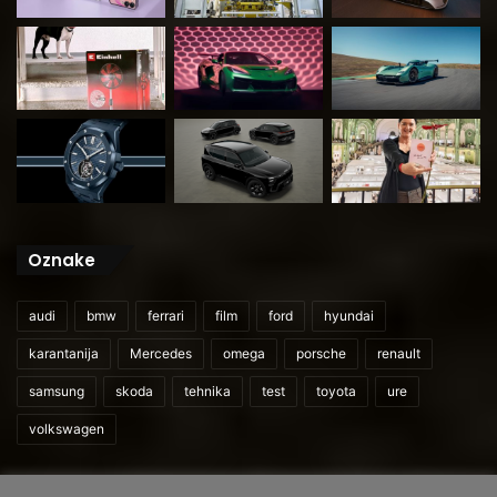
Oznake
audi
bmw
ferrari
film
ford
hyundai
karantanija
Mercedes
omega
porsche
renault
samsung
skoda
tehnika
test
toyota
ure
volkswagen