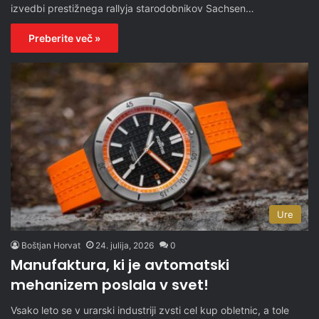
izvedbi prestižnega rallyja starodobnikov Sachsen…
Preberite več »
Ure
Boštjan Horvat
24. julija, 2026
0
Manufaktura, ki je avtomatski
mehanizem poslala v svet!
Vsako leto se v urarski industriji zvsti cel kup obletnic, a tole