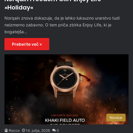
»Holiday«
Norqain znova dokazuje, da je lahko luksuzno urarstvo tudi
neizmerno zabavno. O tem priča zbirka Enjoy Life, ki je
bogatejša…
Preberite več »
Novice
Rocco
14. julija, 2026
0