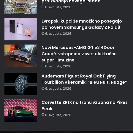
proizvodnjo novega Peaqa
6. avgusta, 2026
Evropski kupci že množično posegajo
po novem Samsungu Galaxy Z Fold8
6. avgusta, 2026
Novi Mercedes-AMG GT 53 4Door
Coupé: vstopnica v svet električne
super-limuzine
6. avgusta, 2026
Audemars Piguet Royal Oak Flying
Tourbillon v keramiki “Bleu Nuit, Nuage”
6. avgusta, 2026
Corvette ZR1X na tronu vzpona na Pikes
Peak
6. avgusta, 2026