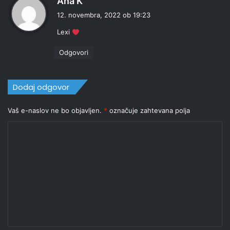
Ana K
r
12. novembra, 2022 ob 19:23
a
Lexi
v
i
Odgovori
:
Dodaj odgovor
Vaš e-naslov ne bo objavljen.
*
označuje zahtevana polja
K
o
m
e
n
t
a