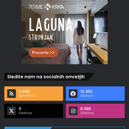
Sledite nam na socialnih omrežjih
2.445
12.352
Naročnikov
Sledilcev
0
6.568
Sledilcev
Sledilcev