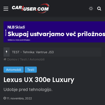
Meni
Switch
Iš
TEST - Tehnika: Vantrue JS3
Domov
/
Testi
/
Avtomobili
Avtomobili
Testi
Lexus UX 300e Luxury
Udobje pred tehnologijo.
11. novembra, 2022