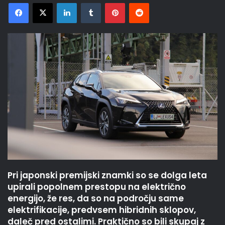
Facebook
X
LinkedIn
Tumblr
Pinterest
Reddit
Pri japonski premijski znamki so se dolga leta
upirali popolnem prestopu na električno
energijo, že res, da so na področju same
elektrifikacije, predvsem hibridnih sklopov,
daleč pred ostalimi. Praktično so bili skupaj z