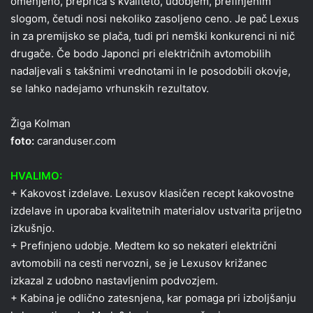
omenjeno, prepriča s kvaliteto, udobjem, prefinjenim
slogom, četudi nosi nekoliko zasoljeno ceno. Je pač Lexus
in za premijsko se plača, tudi pri nemški konkurenci ni nič
drugače. Če bodo Japonci pri električnih avtomobilih
nadaljevali s takšnimi vrednotami in le posodobili okovje,
se lahko nadejamo vrhunskih rezultatov.
Žiga Kolman
foto:
caranduser.com
HVALIMO:
+ Kakovost izdelave. Lexusov klasičen recept kakovostne
izdelave in uporaba kvalitetnih materialov ustvarita prijetno
izkušnjo.
+ Prefinjeno udobje. Medtem ko so nekateri električni
avtomobili na cesti nervozni, se je Lexusov križanec
izkazal z udobno nastavljenim podvozjem.
+ Kabina je odlično zatesnjena, kar pomaga pri izboljšanju