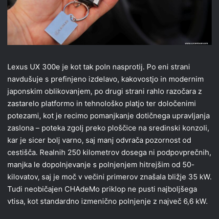
Lexus UX 300e je kot tak poln nasprotij. Po eni strani
navdušuje s prefinjeno izdelavo, kakovostjo in modernim
japonskim oblikovanjem, po drugi strani rahlo razočara z
zastarelo platformo in tehnološko platjo ter določenimi
potezami, kot je recimo pomanjkanje dotičnega upravljanja
zaslona – poteka zgolj preko ploščice na sredinski konzoli,
kar je sicer bolj varno, saj manj odvrača pozornost od
cestišča. Realnih 250 kilometrov dosega ni podpovprečnih,
manjka le dopolnjevanje s polnjenjem hitrejšim od 50-
kilovatov, saj je moč v večini primerov znašala bližje 35 kW.
Tudi neobičajen CHAdeMo priklop ne pusti najboljšega
vtisa, kot standardno izmenično polnjenje z največ 6,6 kW.