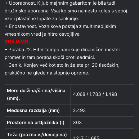
+ Uporabnost. Kljub majhnim gabaritom je bila tudi
družinsko uporabna. Vsaj ko smo namesto koles s seboj
vzeli plastične lopate za sankanje.
+ Enostavnost. Voznikova postaja z multimedijskim
vmesnikom vred je hitro osvojljiva.
GRAJAMO:
– Poraba #2. Hiter tempo narekuje dinamičen mestni
promet in tam poraba skoči proti sedmici.
– Cenik. Konjev več kot sto in že ste pri 20 tisočakih,
praktično ne glede na stopnjo opreme.
Mere dolžina/širina/višina
4.068 / 1.783 / 1.498
(mm).
Medosna razdalja (mm)
2.493
Prostornina prtljažnika (l)
303
Teža (prazno v./dovoljena)
1.217 / 1.685