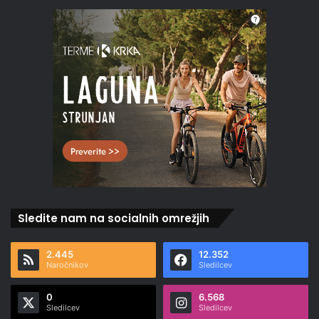
Sledite nam na socialnih omrežjih
2.445
12.352
Naročnikov
Sledilcev
0
6.568
Sledilcev
Sledilcev