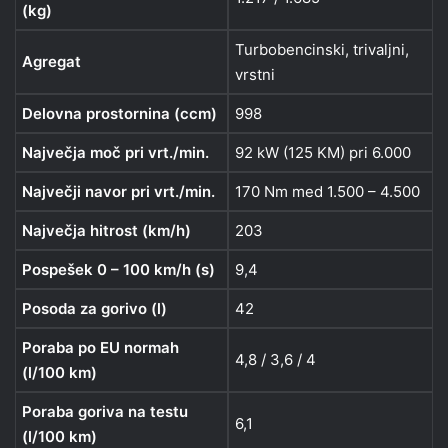
(kg)
Turbobencinski, trivaljni,
Agregat
vrstni
Delovna prostornina (ccm)
998
Največja moč pri vrt./min.
92 kW (125 KM) pri 6.000
Največji navor pri vrt./min.
170 Nm med 1.500 – 4.500
Največja hitrost (km/h)
203
Pospešek 0 – 100 km/h (s)
9,4
Posoda za gorivo (l)
42
Poraba po EU normah
4,8 / 3,6 / 4
(l/100 km)
Poraba goriva na testu
6,1
(l/100 km)