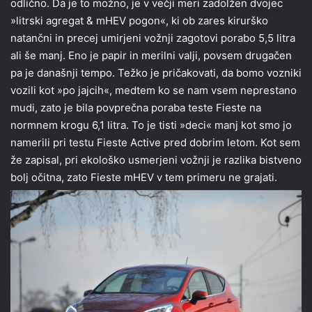
odlično. Da je to možno, je v večji meri zadolžen dvojec
»litrski agregat & mHEV pogon«, ki ob zares kirurško
natančni in precej umirjeni vožnji zagotovi porabo 5,5 litra
ali še manj. Eno je papir in merilni valji, povsem drugačen
pa je današnji tempo. Težko je pričakovati, da bomo vozniki
vozili kot »po jajcih«, medtem ko se nam vsem neprestano
mudi, zato je bila povprečna poraba teste Fieste na
normnem krogu 6,1 litra. To je tisti »deci« manj kot smo jo
namerili pri testu Fieste Active pred dobrim letom. Kot sem
že zapisal, pri ekološko usmerjeni vožnji je razlika bistveno
bolj očitna, zato Fieste mHEV v tem primeru ne grajati.