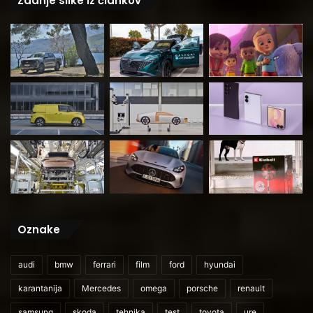
Zadnje slike iz člankov
Oznake
audi
bmw
ferrari
film
ford
hyundai
karantanija
Mercedes
omega
porsche
renault
samsung
skoda
tehnika
test
toyota
ure