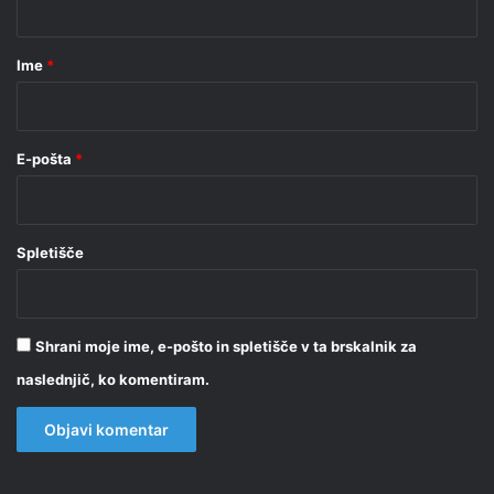
a
r
Ime
*
*
E-pošta
*
Spletišče
Shrani moje ime, e-pošto in spletišče v ta brskalnik za
naslednjič, ko komentiram.