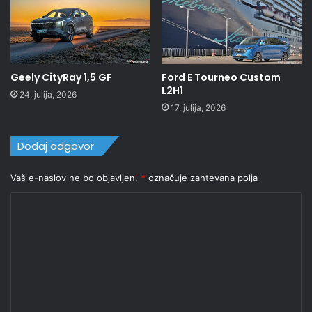
Geely CityRay 1,5 GF
Ford E Tourneo Custom
L2H1
24. julija, 2026
17. julija, 2026
Dodaj odgovor
Vaš e-naslov ne bo objavljen.
*
označuje zahtevana polja
K
o
m
e
n
t