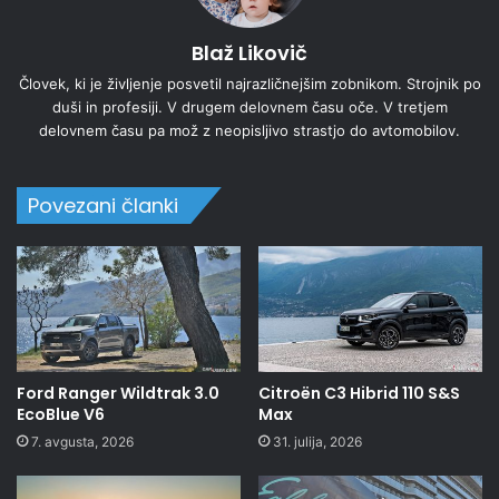
Blaž Likovič
Človek, ki je življenje posvetil najrazličnejšim zobnikom. Strojnik po
duši in profesiji. V drugem delovnem času oče. V tretjem
delovnem času pa mož z neopisljivo strastjo do avtomobilov.
Povezani članki
Ford Ranger Wildtrak 3.0
Citroën C3 Hibrid 110 S&S
EcoBlue V6
Max
7. avgusta, 2026
31. julija, 2026