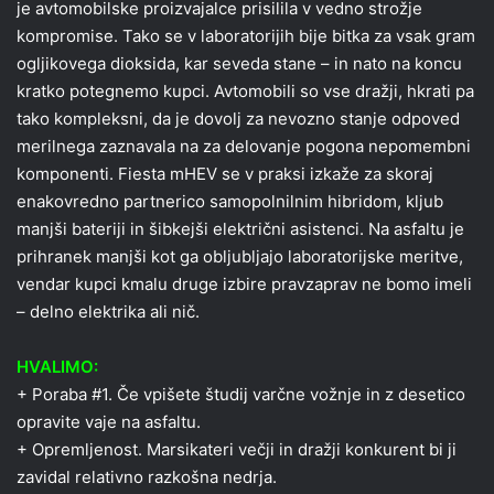
je avtomobilske proizvajalce prisilila v vedno strožje
kompromise. Tako se v laboratorijih bije bitka za vsak gram
ogljikovega dioksida, kar seveda stane – in nato na koncu
kratko potegnemo kupci. Avtomobili so vse dražji, hkrati pa
tako kompleksni, da je dovolj za nevozno stanje odpoved
merilnega zaznavala na za delovanje pogona nepomembni
komponenti. Fiesta mHEV se v praksi izkaže za skoraj
enakovredno partnerico samopolnilnim hibridom, kljub
manjši bateriji in šibkejši električni asistenci. Na asfaltu je
prihranek manjši kot ga obljubljajo laboratorijske meritve,
vendar kupci kmalu druge izbire pravzaprav ne bomo imeli
– delno elektrika ali nič.
HVALIMO:
+ Poraba #1. Če vpišete študij varčne vožnje in z desetico
opravite vaje na asfaltu.
+ Opremljenost. Marsikateri večji in dražji konkurent bi ji
zavidal relativno razkošna nedrja.