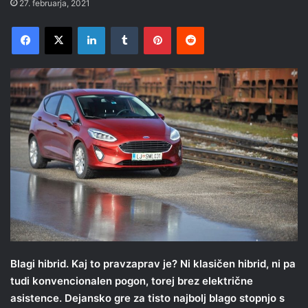
27. februarja, 2021
Facebook
X
LinkedIn
Tumblr
Pinterest
Reddit
Blagi hibrid. Kaj to pravzaprav je? Ni klasičen hibrid, ni pa
tudi konvencionalen pogon, torej brez električne
asistence. Dejansko gre za tisto najbolj blago stopnjo s