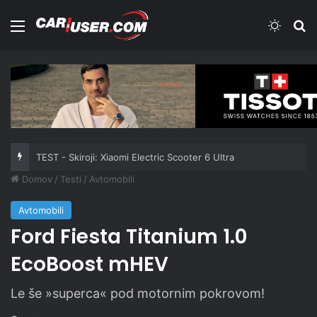
Meni
Switch
Iš
TEST - Gospodarska vozila: Ford Transit Custom Multicab 2.0 EcoBlue 170 KM A8
Domov
/
Testi
/
Avtomobili
Avtomobili
Ford Fiesta Titanium 1.0
EcoBoost mHEV
Le še »superca« pod motornim pokrovom!