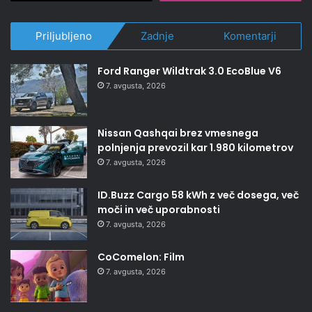
Priljubljeno
Zadnje
Komentarji
Ford Ranger Wildtrak 3.0 EcoBlue V6
7. avgusta, 2026
Nissan Qashqai brez vmesnega
polnjenja prevozil kar 1.980 kilometrov
7. avgusta, 2026
ID.Buzz Cargo 58 kWh z več dosega, več
moči in več uporabnosti
7. avgusta, 2026
CoComelon: Film
7. avgusta, 2026