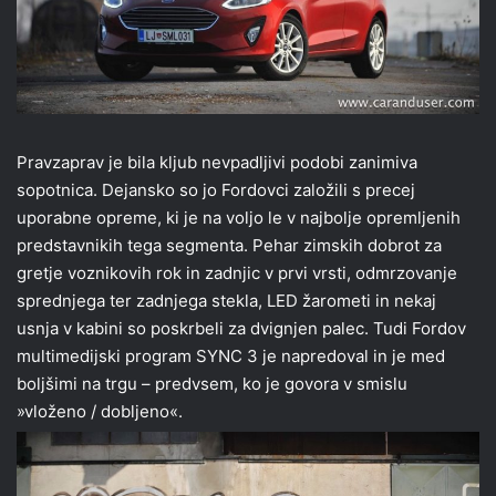
Pravzaprav je bila kljub nevpadljivi podobi zanimiva
sopotnica. Dejansko so jo Fordovci založili s precej
uporabne opreme, ki je na voljo le v najbolje opremljenih
predstavnikih tega segmenta. Pehar zimskih dobrot za
gretje voznikovih rok in zadnjic v prvi vrsti, odmrzovanje
sprednjega ter zadnjega stekla, LED žarometi in nekaj
usnja v kabini so poskrbeli za dvignjen palec. Tudi Fordov
multimedijski program SYNC 3 je napredoval in je med
boljšimi na trgu – predvsem, ko je govora v smislu
»vloženo / dobljeno«.