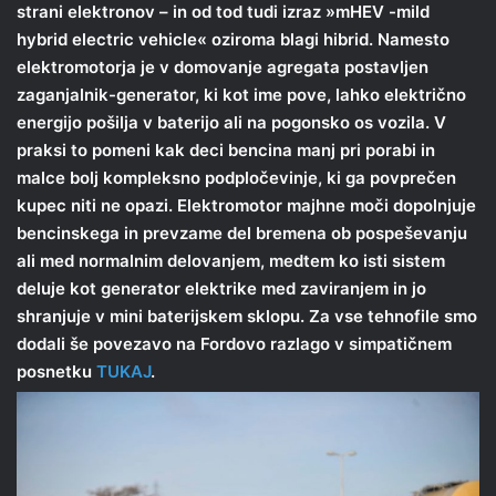
strani elektronov – in od tod tudi izraz »mHEV -mild
hybrid electric vehicle« oziroma blagi hibrid. Namesto
elektromotorja je v domovanje agregata postavljen
zaganjalnik-generator, ki kot ime pove, lahko električno
energijo pošilja v baterijo ali na pogonsko os vozila. V
praksi to pomeni kak deci bencina manj pri porabi in
malce bolj kompleksno podpločevinje, ki ga povprečen
kupec niti ne opazi. Elektromotor majhne moči dopolnjuje
bencinskega in prevzame del bremena ob pospeševanju
ali med normalnim delovanjem, medtem ko isti sistem
deluje kot generator elektrike med zaviranjem in jo
shranjuje v mini baterijskem sklopu. Za vse tehnofile smo
dodali še povezavo na Fordovo razlago v simpatičnem
posnetku
TUKAJ
.