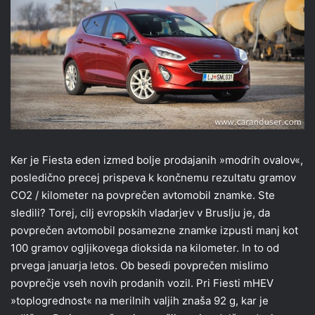
Ker je Fiesta eden izmed bolje prodajanih »modrih ovalov«,
posledično precej prispeva k končnemu rezultatu gramov
CO2 / kilometer na povprečen avtomobil znamke. Ste
sledili? Torej, cilj evropskih vladarjev v Bruslju je, da
povprečen avtomobil posamezne znamke izpusti manj kot
100 gramov ogljikovega dioksida na kilometer. In to od
prvega januarja letos. Ob besedi povprečen mislimo
povprečje vseh novih prodanih vozil. Pri Fiesti mHEV
»toplogrednost« na merilnih valjih znaša 92 g, kar je