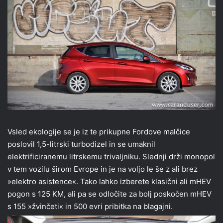
Vsled ekologije se je iz te prikupne Fordove malčice
poslovil 1,5-litrski turbodizel in se umaknil
elektrificiranemu litrskemu trivaljniku. Slednji drži monopol
v tem vozilu širom Evrope in je na voljo le še z ali brez
»elektro asistence«. Tako lahko izberete klasični ali mHEV
pogon s 125 KM, ali pa se odločite za bolj poskočen mHEV
s 155 »žvinčeti« in 500 evri pribitka na blagajni.