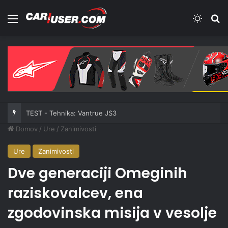
Meni
Switch
Iš
TEST - Tehnika: Vantrue JS3
Domov
/
Ure
/
Zanimivosti
Ure
Zanimivosti
Dve generaciji Omeginih
raziskovalcev, ena
zgodovinska misija v vesolje