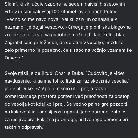
Slam”, ki vključuje vzpone na sedem najvišjih svetovnih
vrhov in smučati vsaj 100 kilometrov do obeh Polov.
“Vedno so me navdihovali veliki izzivi in ​​odhajanje v
neznano,” je dejal Vescovo. »Omega je pionirska blagovna
znamka in oba vidiva podobne možnosti, kjer koli lahko.
Zagrabil sem priložnosti, da odletim v vesolje, in zdi se
zelo primerno in posebno, če s sabo na vožnjo vzamem še
Omego.”
Svoje misli je delil tudi Charlie Duke. “Čudovito je videti
navdušenje, ki ga ima toliko ljudi za raziskovanje vesolja,”
je dejal Duke. »Z Apollom smo utrli pot, a razvoj
komercialnega prostora pomeni več priložnosti za dostop
do vesolja kot kdaj koli prej. Še vedno pa ne gre pozabiti
na kakovost in zanesljivost uporabljene opreme, zato je
zanesljiva ura, kakršna je Omega, bistvenega pomena pri
takšnih odpravah.”