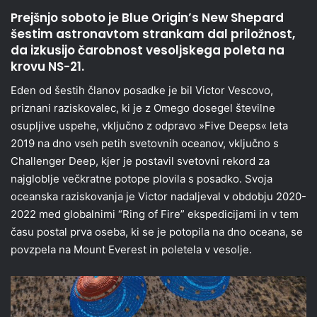
Prejšnjo soboto je Blue Origin’s New Shepard
šestim astronavtom strankam dal priložnost,
da izkusijo čarobnost vesoljskega poleta na
krovu NS-21.
Eden od šestih članov posadke je bil Victor Vescovo,
priznani raziskovalec, ki je z Omego dosegel številne
osupljive uspehe, vključno z odpravo »Five Deeps« leta
2019 na dno vseh petih svetovnih oceanov, vključno s
Challenger Deep, kjer je postavil svetovni rekord za
najgloblje večkratne potope plovila s posadko. Svoja
oceanska raziskovanja je Victor nadaljeval v obdobju 2020-
2022 med globalnimi “Ring of Fire” ekspedicijami in v tem
času postal prva oseba, ki se je potopila na dno oceana, se
povzpela na Mount Everest in poletela v vesolje.