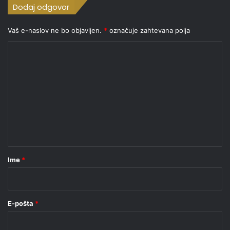
Dodaj odgovor
Vaš e-naslov ne bo objavljen.
*
označuje zahtevana polja
K
o
m
e
n
t
a
r
Ime
*
*
E-pošta
*