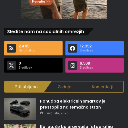
Sledite nam na socialnih omrežjih
2.445
12.352
Naročnikov
Sledilcev
0
6.568
Sledilcev
Sledilcev
Priljubljeno
Zadnje
Komentarji
Ponudba električnih smartov je
prestopila na temačno stran
5. avgusta, 2026
Kaj pa, če bo prav vaša fotografija