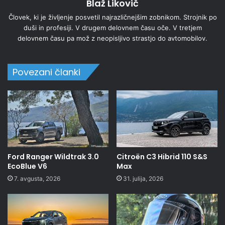
Blaž Likovič
Človek, ki je življenje posvetil najrazličnejšim zobnikom. Strojnik po
duši in profesiji. V drugem delovnem času oče. V tretjem
delovnem času pa mož z neopisljivo strastjo do avtomobilov.
Povezani članki
Ford Ranger Wildtrak 3.0
Citroën C3 Hibrid 110 S&S
EcoBlue V6
Max
7. avgusta, 2026
31. julija, 2026