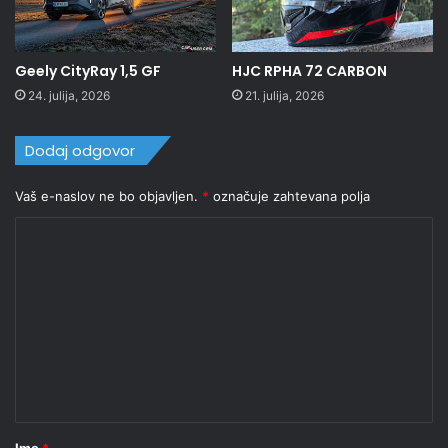
Geely CityRay 1,5 GF
HJC RPHA 72 CARBON
24. julija, 2026
21. julija, 2026
Dodaj odgovor
Vaš e-naslov ne bo objavljen.
*
označuje zahtevana polja
K
o
m
e
n
t
a
r
Ime
*