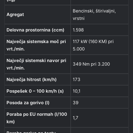
Bencinski, štirivaljni,
Agregat
vrstni
Delovna prostornina (ccm)
1.598
Največja sistemska moč pri
117 kW (160 KM) pri
vrt./min.
5.000
Največji sistemski navor pri
349 Nm pri 3.200
vrt./min.
Največja hitrost (km/h)
173
Pospešek 0 – 100 km/h (s)
10,1
Posoda za gorivo (l)
39
Poraba po EU normah (l/100
1,7
km)