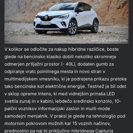
V kolikor se odločite za nakup hibridne različice, boste
glede na bencinsko klasiko dobili nekoliko skromneje
odmerjen prtljažni prostor (- 40L), dodaten gumb za
odpiranje vratc polnilnega mesta in novo stran v
multimedijskem vmesniku, ki je podrejena prikazu pretoka
tako bencinske kot električne energije. Testnež je bil odet
v sklop opreme Intens, ki med vidnejšim prinaša LED
svetila zunaj in v kabini, lebdečo sredinsko konzolo, 10-
palčni voznikov informacijski zaslon in multi-mode
samodejni menjalnik. V praksi je glede na tehnologijo pod
motornim pokrovom možnih kar 15 voznih načinov,
prednostno pa naj bi priključno-hibridnega Capturja