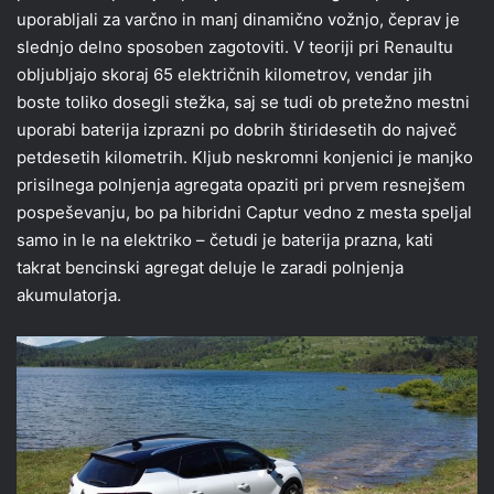
uporabljali za varčno in manj dinamično vožnjo, čeprav je
slednjo delno sposoben zagotoviti. V teoriji pri Renaultu
obljubljajo skoraj 65 električnih kilometrov, vendar jih
boste toliko dosegli stežka, saj se tudi ob pretežno mestni
uporabi baterija izprazni po dobrih štiridesetih do največ
petdesetih kilometrih. Kljub neskromni konjenici je manjko
prisilnega polnjenja agregata opaziti pri prvem resnejšem
pospeševanju, bo pa hibridni Captur vedno z mesta speljal
samo in le na elektriko – četudi je baterija prazna, kati
takrat bencinski agregat deluje le zaradi polnjenja
akumulatorja.