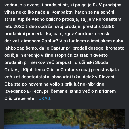
vedno je slovenski prodajni hit, ki pa ga je SUV prodajna
vihra nekoliko načela. Kompaktni hatch se na sončni
strani Alp še vedno odlično prodaja, saj je v koronastem
letu 2020 trdno obdržal svoj prodajni prestol s 3.890
prodanimi primerki. Kaj pa njegov športno-terenski
derivat z imenom Captur? V aktualnem olimpijskem duhu
lahko zapišemo, da je Captur pri prodaji dosegel bronasto
odličje in srednjo višino stopničk za slabih dvesto
prodanih primerkov več prepustil družinski Škoda
Octaviji. Kljub temu Clio in Captur skupaj predstavljata
več kot desetodstotni absolutni tržni delež v Sloveniji.
Oba sta po novem na voljo s priključno-hibridno
izvedenko E-Tech, pri čemer si lahko več o hibridnem
Cliu preberete
TUKAJ
.