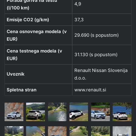
Poraba goriva na testu
4,9
(l/100 km)
Emisije CO2 (g/km)
37,3
Cena osnovnega modela (v
29.690 (s popustom)
EUR)
Cena testnega modela (v
31.130 (s popustom)
EUR)
Renault Nissan Slovenija
Uvoznik
d.o.o.
Spletna stran
www.renault.si