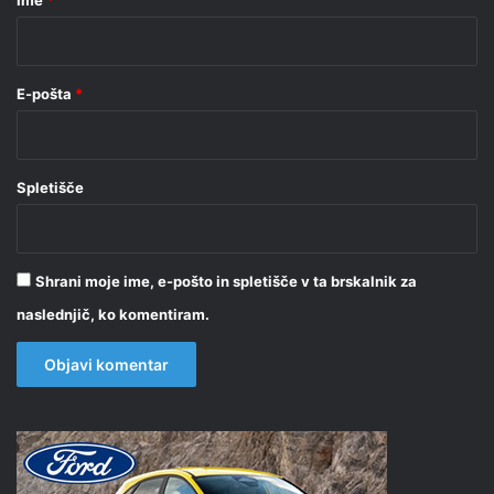
*
E-pošta
*
Spletišče
Shrani moje ime, e-pošto in spletišče v ta brskalnik za
naslednjič, ko komentiram.