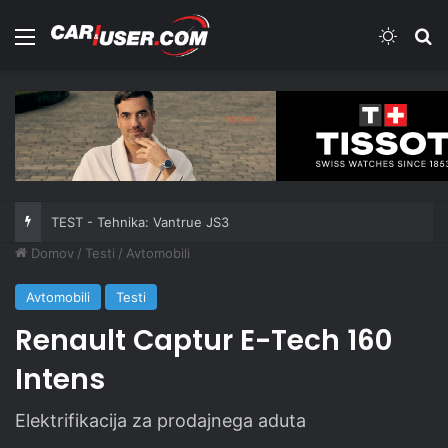
Meni
Switch
Iš
TEST - Tehnika: Vantrue JS3
Domov
/
Testi
/
Avtomobili
Avtomobili
Testi
Renault Captur E-Tech 160
Intens
Elektrifikacija za prodajnega aduta