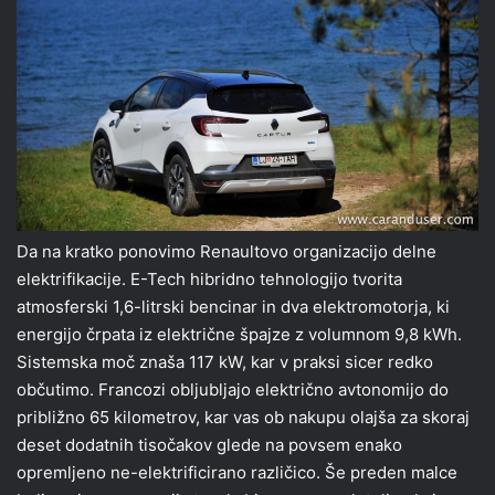
Da na kratko ponovimo Renaultovo organizacijo delne
elektrifikacije. E-Tech hibridno tehnologijo tvorita
atmosferski 1,6-litrski bencinar in dva elektromotorja, ki
energijo črpata iz električne špajze z volumnom 9,8 kWh.
Sistemska moč znaša 117 kW, kar v praksi sicer redko
občutimo. Francozi obljubljajo električno avtonomijo do
približno 65 kilometrov, kar vas ob nakupu olajša za skoraj
deset dodatnih tisočakov glede na povsem enako
opremljeno ne-elektrificirano različico. Še preden malce