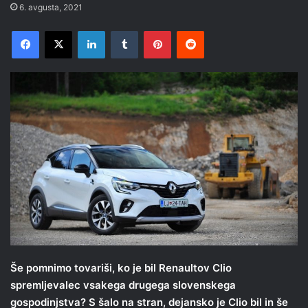
6. avgusta, 2021
Facebook
X
LinkedIn
Tumblr
Pinterest
Reddit
Še pomnimo tovariši, ko je bil Renaultov Clio
spremljevalec vsakega drugega slovenskega
gospodinjstva? S šalo na stran, dejansko je Clio bil in še