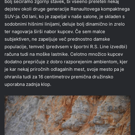
bolj seciramo zgornji stavek, bi vseeno preleteli nekaj
dejstev okoli druge generacije Renaultovega kompaktnega
SUV-ja. Od lani, ko je zapeljal v naše salone, je skladen s
sodobnimi hišnimi linijami, deluje bolj dinamično in zrelo
ter nagovarja širši nabor kupcev. Če sem malce
subjektiven, ne zapeljuje več prednostno damske
populacije, temveč (predvsem v športni R.S. Line izvedbi)
računa tudi na moške lastnike. Celotno množico kupcev
dodatno prepričuje z dobro razporejenim ambientom, kjer
je kar nekaj priročnih odlagalnih mest, svoje mesto pa je
ohranila tudi za 16 centimetrov premična družinsko
uporabna zadnja klop.