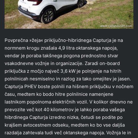
Povprečna »žeja« priključno-hibridnega Capturja je na
normnem krogu znašala 4,9 litra oktanskega napoja,
vendar je poraba takšnega pogona prednostno stvar
vsakodnevne vožnje in organizacije. Zaradi on-board
priključka z močjo največ 3,6 kW je polnjenje na hitrih
polnilnicah nesmiselno in razlog za tako omejitev je jasen.
Capturja PHEV boste polnili na hišnem priključku v nočnem
času, medtem ko bodo hitre polnilnice namenjene
lastnikom popolnoma električnih vozil. V kolikor dnevno ne
prevozite več kot 40 kilometrov je lahko poraba vašega
hibrdinega Capturja izredno nizka, četudi se podite po
krajšem avtocestnem odseku, medtem ko bo vse daljša
razdalja zahtevala tudi več oktanskega napoja. Vožnja le in