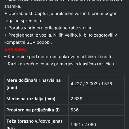
znamke.
+ Uporabnost. Captur je praktičen voz in hibridni pogon
tega ne spreminja.
+ Poraba v primeru prilagojene rabe vozila.
+ Preglednost iz vozila. Ni jih veliko, ki bi to zagotovili v
kompaktni SUV podobi.
GRAJAMO:
– Konjenice pod motornim pokrovom ni lahko zbuditi.
– Razlika končne cene v primerjavi s klasično različico.
Mere dolžina/širina/višina
4.227 / 2.003 / 1.576
(mm)
Medosna razdalja (mm)
2.639
Prostornina prtljažnika (l)
536
Teža (prazno v./dovoljena)
1.651 / 2.060
(kg)