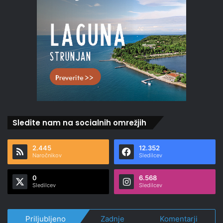
Sledite nam na socialnih omrežjih
2.445
12.352
Naročnikov
Sledilcev
0
6.568
Sledilcev
Sledilcev
Priljubljeno
Zadnje
Komentarji