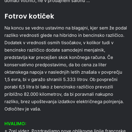
domači vtičnici, ne v prodajnem salonu …
Fotrov kotiček
Na koncu se vedno ustavimo na blagajni, kjer sem že podal
razliko vrednosti glede na hibridno in bencinsko različico.
Dodatek v vrednosti osmih tisočakov, v kolikor tudi v
bencinsko različico dodate samodejni menjalnik,
predstavlja kar precejšen skok končnega računa. Če
konservativno predpostavimo, da bo cena za liter
oktanskega napoja v naslednjih letih znašala v povprečju
1,5 evra, bi v garažo shranili 5.333 litrov. Ob povprečni
porabi 6,5 litra bi tako z bencinsko različico prevozili
približno 82.000 kilometrov, da bi poravnali nakupno
razliko, brez upoštevanja izdatkov električnega polnjenja.
Odločitev je vaša.
HVALIMO:
+ Zrel videz. Pozdravljamo nove oblikovne linije francoske