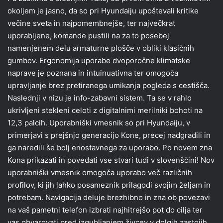
okoljem je jasno, da so pri Hyundaiju upoštevali kritike
večine sveta in najpomembnejše, ter največkrat
uporabljene, komande pustili na za to posebej
namenjenem delu armaturne plošče v obliki klasičnih
gumbov. Ergonomija uporabe dvoporočne klimatske
naprave je poznana in intuinuativna ter omogoča
upravljanje brez pretiranega umikanja pogleda s cestišča.
Naslednji v nizu je info-zabavni sistem. Ta se v rahlo
ukrivljeni stekleni celoti z digitalnimi merilniki bohoti na
12,3 palcih. Uporabniški vmesnik so pri Hyundaiju, v
primerjavi s prejšnjo generacijo Kone, precej nadgradili in
ga naredili še bolj enostavnega za uporabo. Po novem zna
Kona prikazati in povedati vse stvari tudi v slovenščini! Nov
uporabniški vmesnik omogoča uporabo več različnih
profilov, ki jih lahko posameznik prilagodi svojim željam in
potrebam. Navigacija deluje brezhibno in zna ob povezavi
na vaš pametni telefon izbrati najhitrejšo pot do cilja ter
vas obvarovati pred izgubljanjem živcev v dolgih zastojih.