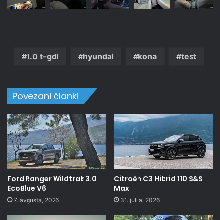
1.0 t-gdi
hyundai
kona
test
Povezani članki
Ford Ranger Wildtrak 3.0
Citroën C3 Hibrid 110 S&S
EcoBlue V6
Max
7. avgusta, 2026
31. julija, 2026