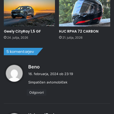
Geely CityRay 1,5 GF
HJC RPHA 72 CARBON
24. julija, 2026
21. julija, 2026
5 komentarjev
p
Beno
r
16. februarja, 2024 ob 23:19
a
Simpatičen avtomobilček
v
i
Odgovori
:
p