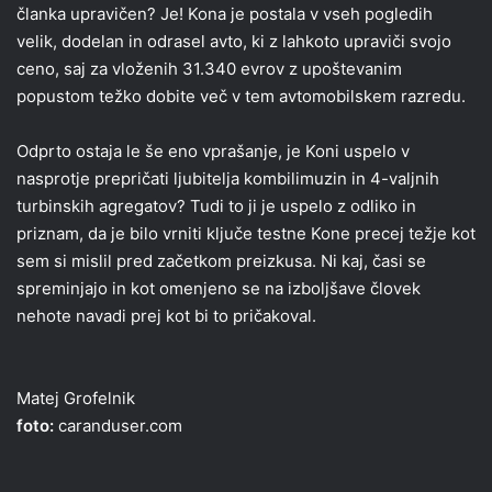
članka upravičen? Je! Kona je postala v vseh pogledih
velik, dodelan in odrasel avto, ki z lahkoto upraviči svojo
ceno, saj za vloženih 31.340 evrov z upoštevanim
popustom težko dobite več v tem avtomobilskem razredu.
Odprto ostaja le še eno vprašanje, je Koni uspelo v
nasprotje prepričati ljubitelja kombilimuzin in 4-valjnih
turbinskih agregatov? Tudi to ji je uspelo z odliko in
priznam, da je bilo vrniti ključe testne Kone precej težje kot
sem si mislil pred začetkom preizkusa. Ni kaj, časi se
spreminjajo in kot omenjeno se na izboljšave človek
nehote navadi prej kot bi to pričakoval.
Matej Grofelnik
foto:
caranduser.com