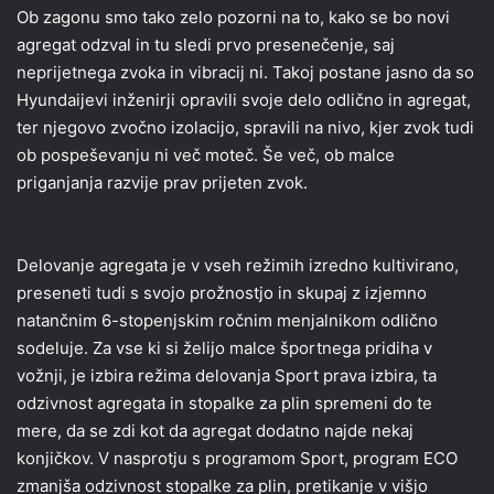
Ob zagonu smo tako zelo pozorni na to, kako se bo novi
agregat odzval in tu sledi prvo presenečenje, saj
neprijetnega zvoka in vibracij ni.
Takoj postane jasno da so
Hyundaijevi inženirji opravili svoje delo odlično in agregat,
ter njegovo zvočno izolacijo, spravili na nivo, kjer zvok tudi
ob pospeševanju ni več moteč. Še več, ob malce
priganjanja razvije prav prijeten zvok.
Delovanje agregata je v vseh režimih izredno kultivirano,
preseneti tudi s svojo prožnostjo in skupaj z izjemno
natančnim 6-stopenjskim ročnim menjalnikom odlično
sodeluje. Za vse ki si želijo malce športnega pridiha v
vožnji, je izbira režima delovanja Sport prava izbira, ta
odzivnost agregata in stopalke za plin spremeni do te
mere, da se zdi kot da agregat dodatno najde nekaj
konjičkov. V nasprotju s programom Sport, program ECO
zmanjša odzivnost stopalke za plin, pretikanje v višjo