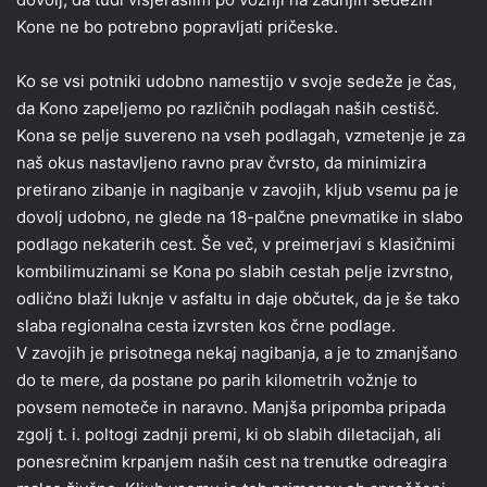
Kone ne bo potrebno popravljati pričeske.
Ko se vsi potniki udobno namestijo v svoje sedeže je čas,
da Kono zapeljemo po različnih podlagah naših cestišč.
Kona se pelje suvereno na vseh podlagah, vzmetenje je za
naš okus nastavljeno ravno prav čvrsto, da minimizira
pretirano zibanje in nagibanje v zavojih, kljub vsemu pa je
dovolj udobno, ne glede na 18-palčne pnevmatike in slabo
podlago nekaterih cest. Še več, v preimerjavi s klasičnimi
kombilimuzinami se Kona po slabih cestah pelje izvrstno,
odlično blaži luknje v asfaltu in daje občutek, da je še tako
slaba regionalna cesta izvrsten kos črne podlage.
V zavojih je prisotnega nekaj nagibanja, a je to zmanjšano
do te mere, da postane po parih kilometrih vožnje to
povsem nemoteče in naravno. Manjša pripomba pripada
zgolj t. i. poltogi zadnji premi, ki ob slabih diletacijah, ali
ponesrečnim krpanjem naših cest na trenutke odreagira