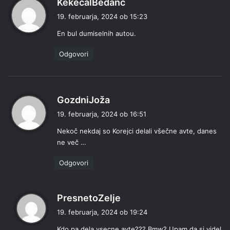
KekecalBedanc
r
19. februarja, 2024 ob 15:23
a
En bul dumiselnih autou.
v
i
Odgovori
:
p
GozdniJoža
r
19. februarja, 2024 ob 16:51
a
Nekoč nekdaj so Korejci delali všečne avte, danes
v
ne več …
i
:
Odgovori
p
PresnetoZelje
r
19. februarja, 2024 ob 19:24
a
Kdo pa dela vsecne avte??? Bmw? Upam da si videl