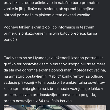
prav tako izredno učinkovito in natačno bere prometne
znake in jih prikaže na zaslonu, ob sprembi omejitve
hitrosti pa z nežnim piskom o tem obvesti voznika.
Podnevi takšen ekran z obilico informacij in testnem
primeru z prikazovanjem mrtvih kotov prepriča, kaj pa
ponoči?
Tudi v tem so se Hyundaijevi inženerji izredno potrudili in
grafiko ter postavitev samih ekranov izpopolnili do te mere
da sta dva ogromna ekrana ponoči manj moteča kot večina,
na armaturo postavljenih, “tablic” konkurentov. Za odlično
vzdušje pri vožnji v temi poskrbi še ambientalna osvetlitev,
ki se spreminja glede na izbrani način vožnje in jo lahko v
primeru, da vam prednastavljene barve niso po godu,
prosto nastavljate v 64 različnih barvah.