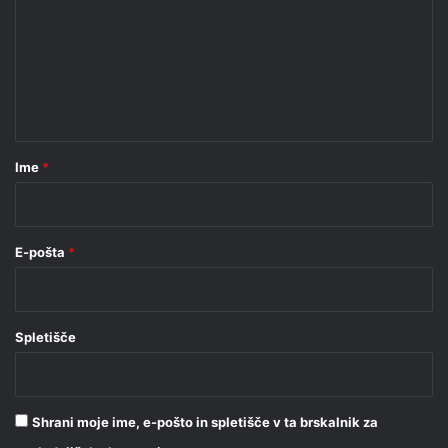
m
e
n
t
a
r
Ime
*
*
E-pošta
*
Spletišče
Shrani moje ime, e-pošto in spletišče v ta brskalnik za