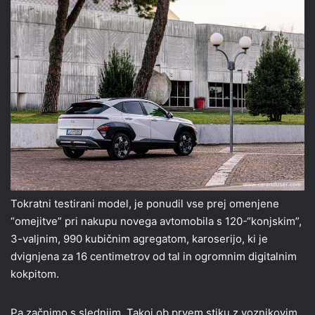
Tokratni testirani model, je ponudil vse prej omenjene
“omejitve” pri nakupu novega avtomobila s 120-“konjskim”,
3-valjnim, 990 kubičnim agregatom, karoserijo, ki je
dvignjena za 16 centimetrov od tal in ogromnim digitalnim
kokpitom.
Pa začnimo s slednjim. Takoj ob prvem stiku z voznikovim