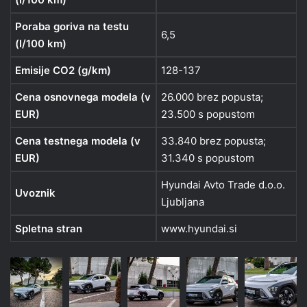
Poraba goriva na testu
6,5
(l/100 km)
Emisije CO2 (g/km)
128-137
Cena osnovnega modela (v
26.000 brez popusta;
EUR)
23.500 s popustom
Cena testnega modela (v
33.840 brez popusta;
EUR)
31.340 s popustom
Hyundai Avto Trade d.o.o.
Uvoznik
Ljubljana
Spletna stran
www.hyundai.si