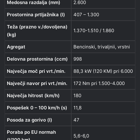
Medosna razdalja (mm)
2.600
Prostornina prtljažnika (l)
407 – 1.300
Teža (prazno v./dovoljena)
1.370-1.510 / 1.860
(kg)
Agregat
Bencinski, trivaljnii, vrstni
Delovna prostornina (ccm)
998
Največja moč pri vrt./min.
88,3 kW (120 KM) pri 6.000
Največji navor pri vrt./min.
172 Nm pri 1.500-4.000
Največja hitrost (km/h)
180
Pospešek 0 – 100 km/h (s)
11,8
Posoda za gorivo (l)
47
Poraba po EU normah
5,6-6,0
(l/100 km)