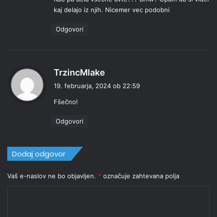
v
kaj delajo iz njih. Nicemer vec podobni
i
:
Odgovori
p
TrzincMlake
r
19. februarja, 2024 ob 22:59
a
Fšečno!
v
i
Odgovori
:
Dodaj odgovor
Vaš e-naslov ne bo objavljen.
*
označuje zahtevana polja
K
o