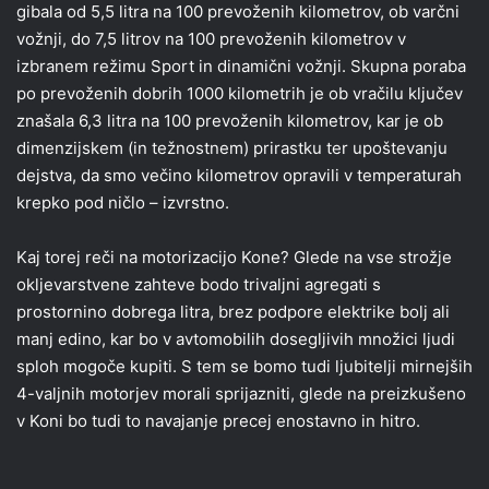
gibala od 5,5 litra na 100 prevoženih kilometrov, ob varčni
vožnji, do 7,5 litrov na 100 prevoženih kilometrov v
izbranem režimu Sport in dinamični vožnji. Skupna poraba
po prevoženih dobrih 1000 kilometrih je ob vračilu ključev
znašala 6,3 litra na 100 prevoženih kilometrov, kar je ob
dimenzijskem (in težnostnem) prirastku ter upoštevanju
dejstva, da smo večino kilometrov opravili v temperaturah
krepko pod ničlo – izvrstno.
Kaj torej reči na motorizacijo Kone? Glede na vse strožje
okljevarstvene zahteve bodo trivaljni agregati s
prostornino dobrega litra, brez podpore elektrike bolj ali
manj edino, kar bo v avtomobilih dosegljivih množici ljudi
sploh mogoče kupiti. S tem se bomo tudi ljubitelji mirnejših
4-valjnih motorjev morali sprijazniti, glede na preizkušeno
v Koni bo tudi to navajanje precej enostavno in hitro.