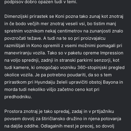
podpisov dobro opazen tudi v temi.
Dimenzijski prirastek se Koni pozna tako zunaj kot znotraj
in če bodo večjih mer znotraj veseli vsi, bo tistim manj
spretnim voznikom nekaj centimetrov na zunanjosti znalo
povzročati težave. A tudi na te so pri proizvajalcu
razmišljali in Kono opremili z vsemi možnimi pomagali pri
manevriranju vozila. Tako so v paketu opreme Impression
na voljo sprednji, zadnji in stranski parkirni senzorji, kot
tudi kamere, ki omogočajo vozniku 360-stopinjski pregled
okolice vozila. Je pa potrebno poudariti, da so s tem
prirastkom pri Hyundaiju želeli upravičiti obstoj Bayona in
morda tudi nekoliko višjo začetno ceno kot pri
predhodniku.
Prostora znotraj je tako spredaj, zadaj in v prtljažniku
povsem dovolj za štiričlansko družino in njena potovanja
na daljše oddihe. Odlagalnih mest je precej, so dovolj