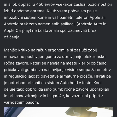
in si ob doplačilu 450 evrov vsekakor zasluži pozornost pri
izbiri dodatne opreme. Kljub vsem pohvalam pa se
infozabvni sistem Kone in vaš pametni telefon Apple ali
Android prek zato namenjenih aplikacij (Android Auto in
Apple Carplay) ne bosta znala sporazumevati brez
ožičenja.
Manjšo kritiko na račun ergonomije si zasluži zgolj
nenavadno postavljen gumb za upravljanje elektronske
ročne zavore, kateri se nahaja na mestu kjer bi običajno
pričakovali gumbe za nastavljanje višine snopa žarometov
in regulacijo jakosti osvetlitve armaturne plošče. Hkrati pa
je potrebno priznati da sistem Auto hold v testni Koni
deluje tako dobro, da smo gumb ročne zavore uporabljali
le pri manevriranju v in iz garaže, ko voznik ni pripet z
varnostnim pasom.