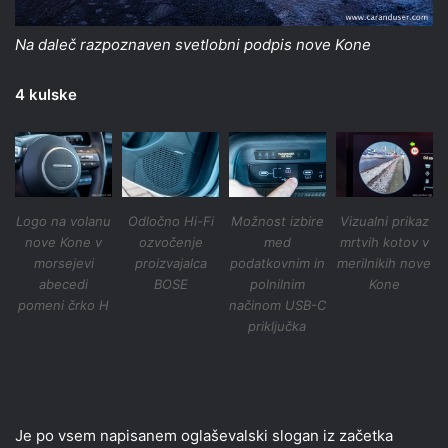
Na daleč razpoznaven svetlobni podpis nove Kone
4 kulske
Logo na volanu
Odločno Hi-Fi
Možnost izbire
Vizualni prikaz
nove Kone v
ozvočenje
med
mrtvih kotov v
morsejevi
proizvajalca
podatkovnim in
merilnikih nove
abecedi
BOSE
polnilnim
Kone
pomeni črko H
načinom USB-C
priključka
Je po vsem napisanem oglaševalski slogan iz začetka