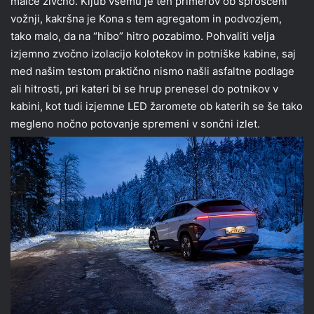
malce živčno. Kljub vsemu je teh primerov ob sproščeni
vožnji, kakršna je Kona s tem agregatom in podvozjem,
tako malo, da na “hibo” hitro pozabimo. Pohvaliti velja
izjemno zvočno izolacijo kolotekov in potniške kabine, saj
med našim testom praktično nismo našli asfaltne podlage
ali hitrosti, pri kateri bi se hrup prenesel do potnikov v
kabini, kot tudi izjemne LED žaromete ob katerih se še tako
megleno nočno potovanje spremeni v sončni izlet.