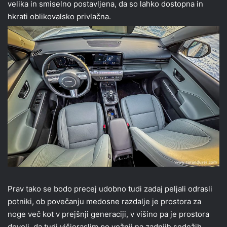
velika in smiselno postavljena, da so lahko dostopna in
hkrati oblikovalsko privlačna.
Prav tako se bodo precej udobno tudi zadaj peljali odrasli
potniki, ob povečanju medosne razdalje je prostora za
noge več kot v prejšnji generaciji, v višino pa je prostora
dovolj, da tudi višjeraslim po vožnji na zadnjih sedežih