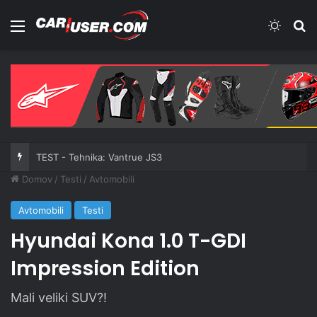
Meni
Switch
Iš
TEST - Skiroji: Xiaomi Electric Scooter 6 Ultra
Domov
/
Testi
/
Avtomobili
Avtomobili
Testi
Hyundai Kona 1.0 T-GDI
Impression Edition
Mali veliki SUV?!