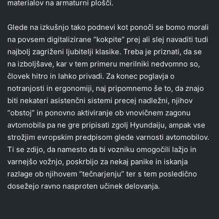
materialov na armaturni plošči.
Glede na izkušnjo tako podnevi kot ponoči se bomo morali
na povsem digitalizirane “kokpite” prej ali slej navaditi tudi
najbolj zagriženi ljubitelji klasike. Treba je priznati, da se
na izboljšave, kar v tem primeru merilniki nedvomno so,
človek hitro in lahko privadi. Za konec poglavja o
notranjosti in ergonomiji, naj pripomnemo še to, da znajo
biti nekateri asistenčni sistemi precej nadležni, njihov
“obstoj” in ponovno aktiviranje ob vnovičnem zagonu
avtomobila pa ne gre pripisati zgolj Hyundaiju, ampak vse
strožjim evropskim predpisom glede varnosti avtomobilov.
Ti se zdijo, da namesto da bi vozniku omogočili lažjo in
varnejšo vožnjo, poskrbijo za nekaj panike in iskanja
razlage ob njihovem “tečnarjenju” ter s tem posledično
dosežejo ravno nasproten učinek delovanja.