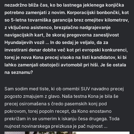
nezadržno bliža čas, ko bo lastnega jeklenega konjička
potrebno zamenjati z novim. Korporacijski bonbončki, kot
so 5-letna tovarniška garancija brez omejitev kilometrov,
z vključeno asistenco, brezplačno nadgrajevanje
navigacijskih kart, že skoraj pregovorna zanesljivost
Hyundaijevih vozil … In do sedaj je veljalo, da za
investirani denar dobite več kot pri evropski konkurenci,
torej je nova Kona precej visoko na listi kandidatov, ki bi
lahko zamenjali obstoječi avtomobil pri hiši. Je še ostala
na seznamu?
Sam sodim med tiste, ki ob omembi SUV navadno precej
pogosto zmajujem z glavo. Naša testna Kona je bila še
precej osiromašena s čredo pasemskih konj pod
pokrovom, torej popoln recept, da Kono enostavno
prekrižam in se usmerim k iskanju česa drugega. Toda
nujnost novinarskega preizkusa je pač nujnost …