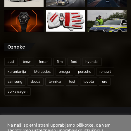
Oznake
audi
bmw
ferrari
film
ford
hyundai
karantanija
Mercedes
omega
porsche
renault
samsung
skoda
tehnika
test
toyota
ure
volkswagen
© 2026
CarAndUser.com
Na naši spletni strani uporabljamo piškotke, da vam
Domov
O nas
Cenik storitev
Pogoji uporabe
zagotovimo ustreznejšo uporabniško izkušnjo s