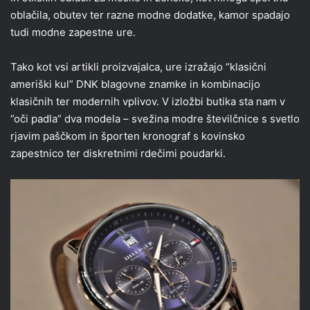
oblačila, obutev ter razne modne dodatke, kamor spadajo
tudi modne zapestne ure.
Tako kot vsi artikli proizvajalca, ure izražajo “klasični
ameriški kul” DNK blagovne znamke in kombinacijo
klasičnih ter modernih vplivov. V izložbi butika sta nam v
”oči padla” dva modela – svežina modre številčnice s svetlo
rjavim paščkom in športen kronograf s kovinsko
zapestnico ter diskretnimi rdečimi poudarki.