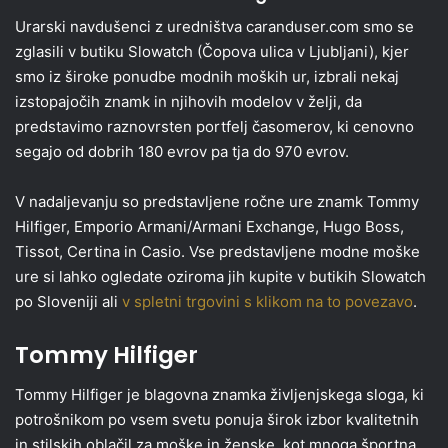
Urarski navdušenci z uredništva caranduser.com smo se
zglasili v butiku Slowatch (Čopova ulica v Ljubljani), kjer
smo iz široke ponudbe modnih moških ur, izbrali nekaj
izstopajočih znamk in njihovih modelov v želji, da
predstavimo raznovrsten portfelj časomerov, ki cenovno
segajo od dobrih 180 evrov pa tja do 970 evrov.
V nadaljevanju so predstavljene ročne ure znamk Tommy
Hilfiger, Emporio Armani/Armani Exchange, Hugo Boss,
Tissot, Certina in Casio. Vse predstavljene modne moške
ure si lahko ogledate oziroma jih kupite v butikih Slowatch
po Sloveniji ali
v spletni trgovini s klikom na to povezavo
.
Tommy Hilfiger
Tommy Hilfiger je blagovna znamka življenjskega sloga, ki
potrošnikom po vsem svetu ponuja širok izbor kvalitetnih
in stilskih oblačil za moške in ženske, kot mnoga športna