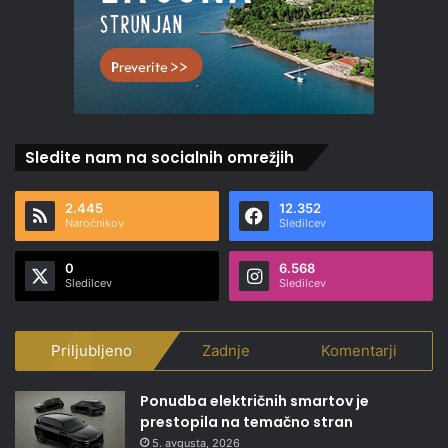
Sledite nam na socialnih omrežjih
2.445
12.352
Naročnikov
Sledilcev
0
6.568
Sledilcev
Sledilcev
Priljubljeno
Zadnje
Komentarji
Ponudba električnih smartov je
prestopila na temačno stran
5. avgusta, 2026