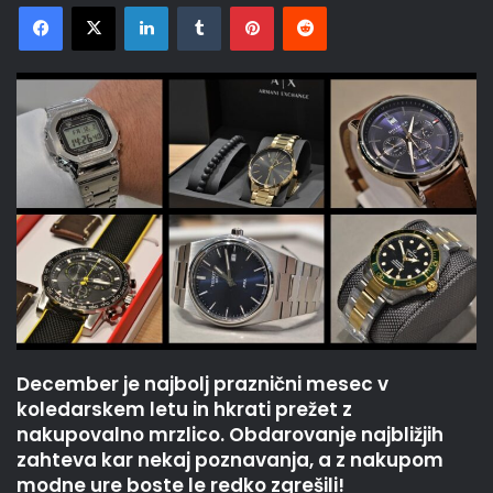
Facebook
X
LinkedIn
Tumblr
Pinterest
Reddit
December je najbolj praznični mesec v
koledarskem letu in hkrati prežet z
nakupovalno mrzlico. Obdarovanje najbližjih
zahteva kar nekaj poznavanja, a z nakupom
modne ure boste le redko zgrešili!