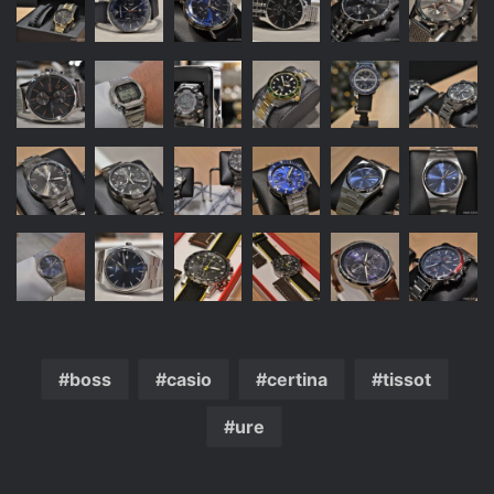
boss
casio
certina
tissot
ure