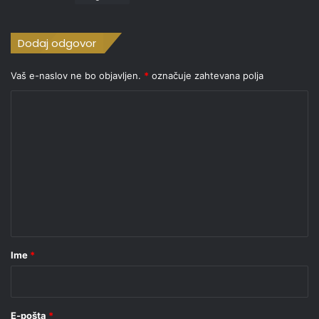
:
Dodaj odgovor
Vaš e-naslov ne bo objavljen.
*
označuje zahtevana polja
K
o
m
e
n
t
a
r
Ime
*
*
E-pošta
*