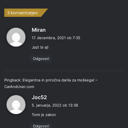
3 komentarjev
p
Miran
r
17. decembra, 2021 ob 7:35
a
Jazt bi aj!
v
i
Odgovori
:
Pingback:
Elegantna in priročna darila za moškega! –
CarAndUser.com
p
Joc52
r
5. januarja, 2022 ob 13:38
a
Tomi je zakon
v
i
Odgovori