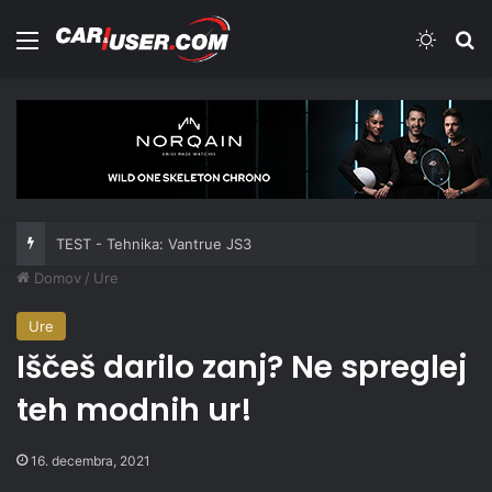
Meni
Switch
Iš
TEST - Tehnika: Vantrue JS3
Domov
/
Ure
Ure
Iščeš darilo zanj? Ne spreglej
teh modnih ur!
16. decembra, 2021