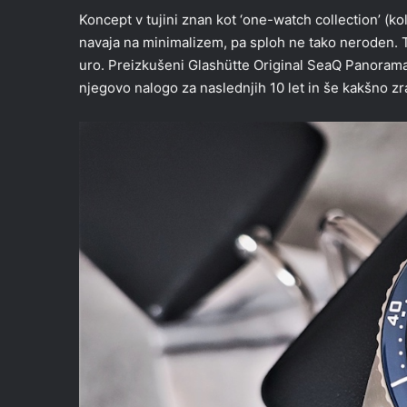
Koncept v tujini znan kot ‘one-watch collection’ (ko
navaja na minimalizem, pa sploh ne tako neroden. 
uro. Preizkušeni Glashütte Original SeaQ Panorama 
njegovo nalogo za naslednjih 10 let in še kakšno zr