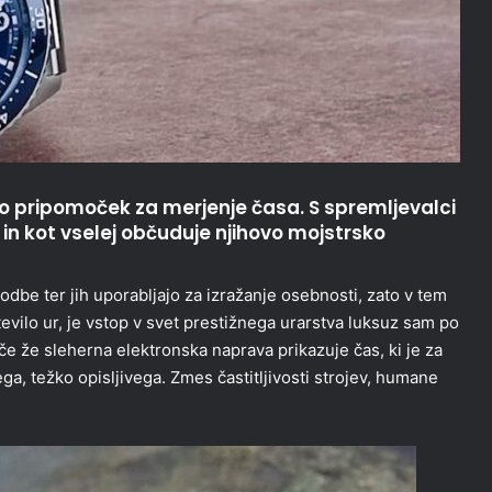
mo pripomoček za merjenje časa. S spremljevalci
in kot vselej občuduje njihovo mojstrsko
dbe ter jih uporabljajo za izražanje osebnosti, zato v tem
evilo ur, je vstop v svet prestižnega urarstva luksuz sam po
, če že sleherna elektronska naprava prikazuje čas, ki je za
ga, težko opisljivega. Zmes častitljivosti strojev, humane