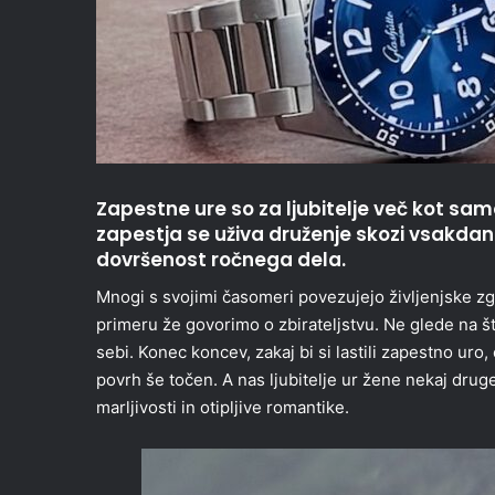
Zapestne ure so za ljubitelje več kot sa
zapestja se uživa druženje skozi vsakdan 
dovršenost ročnega dela.
Mnogi s svojimi časomeri povezujejo življenjske zgo
primeru že govorimo o zbirateljstvu. Ne glede na št
sebi. Konec koncev, zakaj bi si lastili zapestno uro
povrh še točen. A nas ljubitelje ur žene nekaj druge
marljivosti in otipljive romantike.