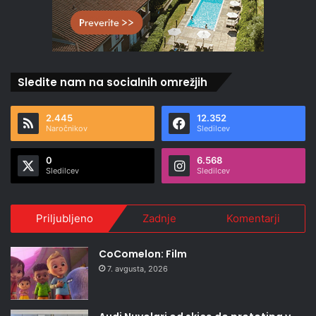
Sledite nam na socialnih omrežjih
2.445
12.352
Naročnikov
Sledilcev
0
6.568
Sledilcev
Sledilcev
Priljubljeno
Zadnje
Komentarji
CoComelon: Film
7. avgusta, 2026