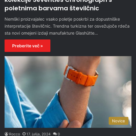
poletnima barvama številčnic
Nemški proizvajalec vsako poletje poskrbi za dopustniške
interpretacije številčnic. Trendna turkizna ter osvežujoče rdeča
sta novi omejeni izdaji manufakture Glashütte…
Preberite več »
Novice
Rocco
17. julija, 2024
0