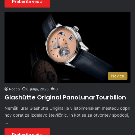
Preberite več »
Novice
Rocco
8. julija, 2025
0
Glashütte Original PanoLunarTourbillon
Nemški urar Glashütte Original je v istoimenskem mestecu odprl
nov obrat za izdelavo številčnic. In kot se za otvoritev spodobi,
…
Preberite več »