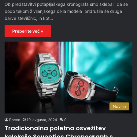
Ob predstavitvi potapljaškega kronografa smo sklepali, da se
bodo tekom življenjskega cikla modela pridružile še druge
barve številčnic, in kot…
Preberite več »
Novice
Rocco
19. avgusta, 2024
0
Tradicionalna poletna osvežitev
kolekcije Seventies Chronograph s