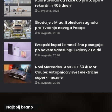
Audi Nuvolari od skice do prototipa v
rekordnih 405 dneh
7. avgusta, 2026
Škoda je v Mladi Boleslavi zagnala
proizvodnjo novega Peaqa
6. avgusta, 2026
Evropski kupci že množično posegajo
po novem Samsungu Galaxy Z Fold8
6. avgusta, 2026
Novi Mercedes-AMG GT 53 4Door
Coupé: vstopnica v svet električne
super-limuzine
6. avgusta, 2026
Najbolj brano