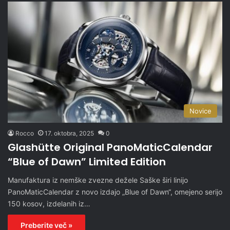
Novice
Rocco
17. oktobra, 2025
0
Glashütte Original PanoMaticCalendar
“Blue of Dawn” Limited Edition
Manufaktura iz nemške zvezne dežele Saške širi linijo
PanoMaticCalendar z novo izdajo „Blue of Dawn“, omejeno serijo
150 kosov, izdelanih iz…
Preberite več »