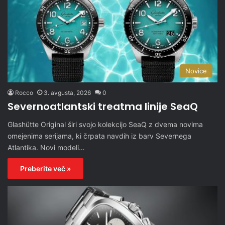
Novice
Rocco
3. avgusta, 2026
0
Severnoatlantski treatma linije SeaQ
Glashütte Original širi svojo kolekcijo SeaQ z dvema novima
omejenima serijama, ki črpata navdih iz barv Severnega
Atlantika. Novi modeli…
Preberite več »