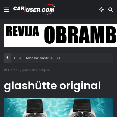
Meni
Switch
Iš
TEST - Tehnika: Vantrue JS3
Domov
/
glashütte original
glashütte original