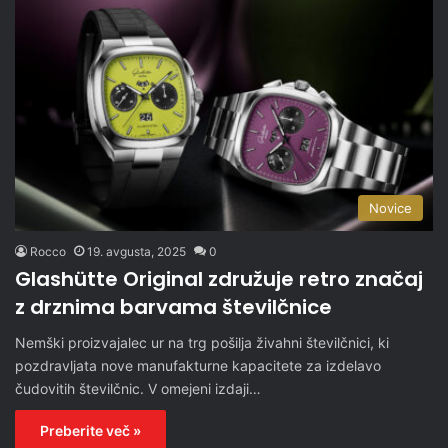
Novice
Rocco
19. avgusta, 2025
0
Glashütte Original združuje retro značaj
z drznima barvama številčnice
Nemški proizvajalec ur na trg pošilja živahni številčnici, ki
pozdravljata nove manufakturne kapacitete za izdelavo
čudovitih številčnic. V omejeni izdaji…
Preberite več »