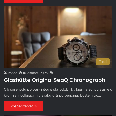
Testi
Rocco
16. oktobra, 2025
0
Glashütte Original SeaQ Chronograph
Ob sprehodu po parkirišču s starodobniki, kjer na soncu zasijejo
kromirani odbijači in v zraku diši po bencinu, boste hitro…
Preberite več »