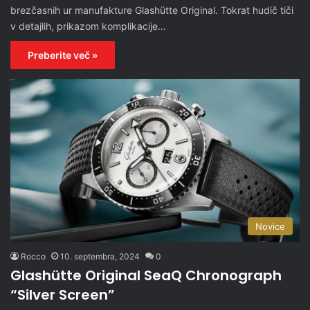
brezčasnih ur manufakture Glashütte Original. Tokrat hudič tiči
v detajlih, prikazom komplikacije…
Preberite več »
Novice
Rocco
10. septembra, 2024
0
Glashütte Original SeaQ Chronograph
“Silver Screen”