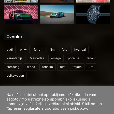
Oznake
audi
bmw
ferrari
film
ford
hyundai
karantanija
Mercedes
omega
porsche
renault
samsung
skoda
tehnika
test
toyota
ure
volkswagen
Na naši spletni strani uporabljamo piškotke, da vam
© 2026
CarAndUser.com
zagotovimo ustreznejšo uporabniško izkušnjo s
pomnitvijo vaših želja in večkratnimi obiski. S klikom na
Domov
O nas
Cenik storitev
Pogoji uporabe
“Sprejmi” soglašate z uporabo vseh piškotkov.