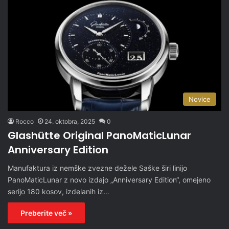
Novice
Rocco
24. oktobra, 2025
0
Glashütte Original PanoMaticLunar
Anniversary Edition
Manufaktura iz nemške zvezne dežele Saške širi linijo
PanoMaticLunar z novo izdajo „Anniversary Edition“, omejeno
serijo 180 kosov, izdelanih iz…
Preberite več »