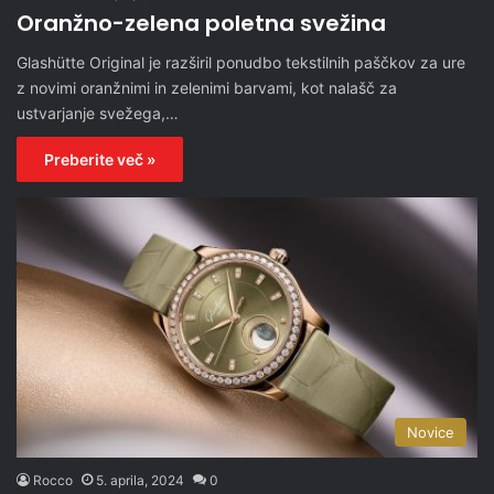
Oranžno-zelena poletna svežina
Glashütte Original je razširil ponudbo tekstilnih paščkov za ure
z novimi oranžnimi in zelenimi barvami, kot nalašč za
ustvarjanje svežega,…
Preberite več »
Novice
Rocco
5. aprila, 2024
0