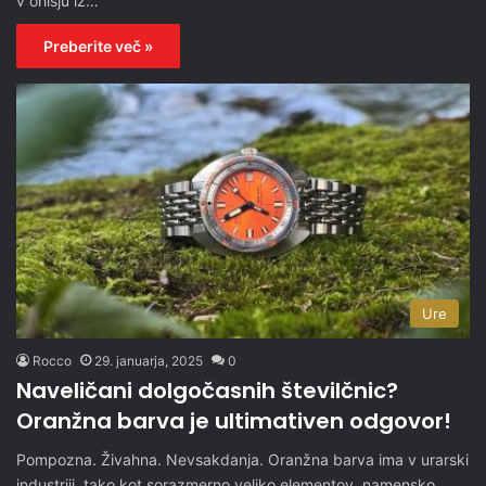
v ohišju iz…
Preberite več »
Ure
Rocco
29. januarja, 2025
0
Naveličani dolgočasnih številčnic?
Oranžna barva je ultimativen odgovor!
Pompozna. Živahna. Nevsakdanja. Oranžna barva ima v urarski
industriji, tako kot sorazmerno veliko elementov, namensko