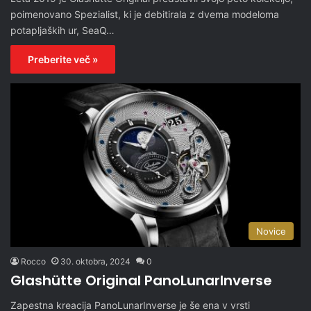
poimenovano Spezialist, ki je debitirala z dvema modeloma
potapljaških ur, SeaQ…
Preberite več »
Novice
Rocco
30. oktobra, 2024
0
Glashütte Original PanoLunarInverse
Zapestna kreacija PanoLunarInverse je še ena v vrsti