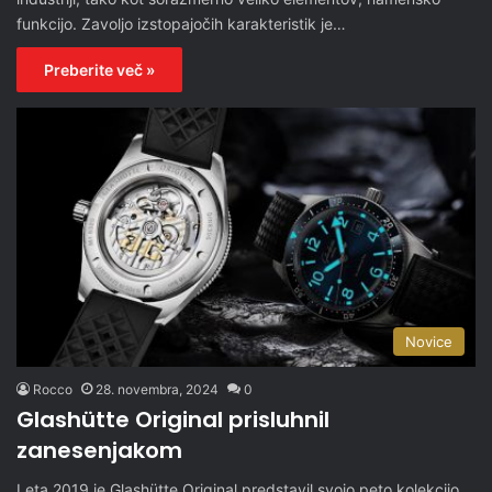
funkcijo. Zavoljo izstopajočih karakteristik je…
Preberite več »
Novice
Rocco
28. novembra, 2024
0
Glashütte Original prisluhnil
zanesenjakom
Leta 2019 je Glashütte Original predstavil svojo peto kolekcijo,