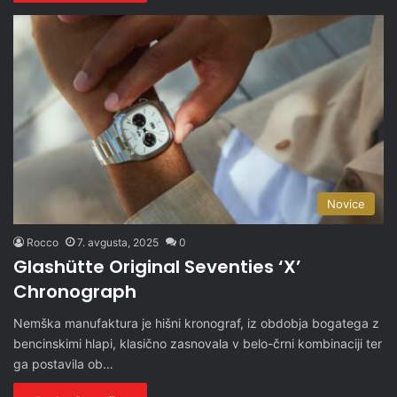
Novice
Rocco
7. avgusta, 2025
0
Glashütte Original Seventies ‘X’
Chronograph
Nemška manufaktura je hišni kronograf, iz obdobja bogatega z
bencinskimi hlapi, klasično zasnovala v belo-črni kombinaciji ter
ga postavila ob…