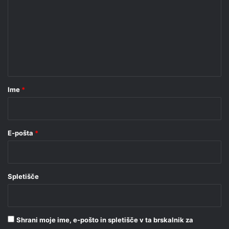
m
e
n
t
a
r
Ime
*
*
E-pošta
*
Spletišče
Shrani moje ime, e-pošto in spletišče v ta brskalnik za