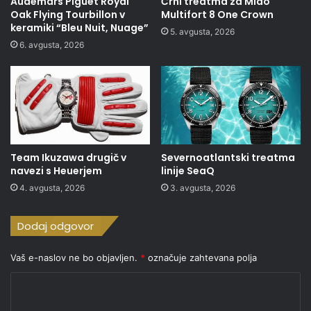
Audemars Piguet Royal
Črni treatma za Mido
Oak Flying Tourbillon v
Multifort 8 One Crown
keramiki “Bleu Nuit, Nuage”
5. avgusta, 2026
6. avgusta, 2026
Team Ikuzawa drugič v
Severnoatlantski treatma
navezi s Heuerjem
linije SeaQ
4. avgusta, 2026
3. avgusta, 2026
Dodaj odgovor
Vaš e-naslov ne bo objavljen.
*
označuje zahtevana polja
K
o