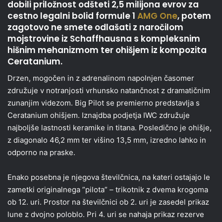
dobili priložnost odšteti 2,5 milijona evrov za
cestno legalni bolid formule 1
AMG One
, potem
zagotovo ne smete odlašati z naročilom
mojstrovine iz Schaffhausna s kompleksnim
hišnim mehanizmom ter ohišjem iz kompozita
Ceratanium.
Drzen, mogočen in z adrenalinom napolnjen časomer
združuje v notranjosti vrhunsko natančnost z dramatičnim
zunanjim videzom. Big Pilot se premierno predstavlja s
Ceratanium ohišjem. Iznajdba podjetja IWC združuje
najboljše lastnosti keramike in titana. Posledično je ohišje,
z diagonalo 46,2 mm ter višino 13,5 mm, izredno lahko in
odporno na praske.
Enako posebna je njegova številčnica, na kateri ostajajo le
zametki originalnega ”pilota” – trikotnik z dvema krogoma
ob 12. uri. Prostor na številčnici ob 2. uri je zasedel prikaz
lune z dvojno poloblo. Pri 4. uri se nahaja prikaz rezerve