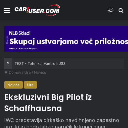
Meni
Switch
Iš
TEST - Tehnika: Vantrue JS3
Domov
/
Ure
/
Novice
Novice
Ure
Ekskluzivni Big Pilot iz
Schaffhausna
IWC predstavlja dirkaško navdihnjeno zapestno
uro, ki jo bodo lahko naročili le kupci hiper-