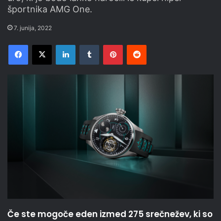
športnika AMG One.
7. junija, 2022
Facebook
X
LinkedIn
Tumblr
Pinterest
Reddit
Če ste mogoče eden izmed 275 srečnežev, ki so