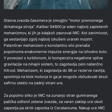
Glavna zvezda časomera je zmogljiv ”motor prenosnega
dirkalnega stroja”. Kaliber 94800 je eden najbolj zapletenih
mehanizmov, ki jih je kdajkoli zasnoval IWC. Kot zanimivost,
ga sestavljajo zgolj najbolj izkušeni urarski mojstri.
Patentiran mehanizem s konstantno silo prenaša
popolnoma enakomerne impulze energije na izhodno kolo.
V povezavi s turbilonom, ki kompenzira negativne vplive
gravitacije na nihajni sistem, to zagotavlja zelo natančno
hitrost. Mehanizem, ki zagotavlja do 96 ur rezerve navitja,
spominja na blok motorja in ga je mogoče občudovati skozi
safirno steklo na zadnji strani ure.
Za popolno sliko je IWC na zunanjo stran gumiranega
paščka odtisnil zelene zvezde, za varen zaklep ure okoli
zapestja pa skrbi zaponka iz Cerataniuma. Nakup ure IWC