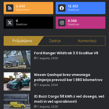
2.445
12.352
Naročnikov
Sledilcev
0
6.568
Sledilcev
Sledilcev
Priljubljeno
Zadnje
Komentarji
Ford Ranger Wildtrak 3.0 EcoBlue V6
7. avgusta, 2026
Nissan Qashqai brez vmesnega
polnjenja prevozil kar 1.980 kilometrov
7. avgusta, 2026
ID.Buzz Cargo 58 kWh z več dosega, več
moči in več uporabnosti
7. avgusta, 2026