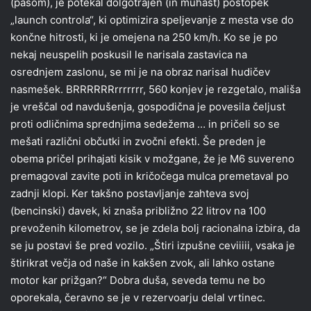
(pasom), je potekal dolgotrajen (in muhast) postopek
„launch controla“, ki optimizira speljevanje z mesta vse do
končne hitrosti, ki je omejena na 250 km/h. Ko se je po
nekaj neuspelih poskusil le narisala zastavica na
osrednjem zaslonu, se mi je na obraz narisal hudičev
nasmešek. BRRRRRRrrrrrrr, 560 konjev je rezgetalo, mališa
je vreščal od navdušenja, gospodična je povesila čeljust
proti odličnima sprednjima sedežema … in pričeli so se
mešati različni občutki in zvočni efekti. Še preden je
obema pričel prihajati kisik v možgane, že je M6 suvereno
premagoval zavite poti in kričočega mulca premetaval po
zadnji klopi. Ker takšno postavljanje zahteva svoj
(bencinski) davek, ki znaša približno 22 litrov na 100
prevoženih kilometrov, se je zdela bolj racionalna izbira, da
se ju postavi še pred vozilo. „Štiri izpušne ceviiiii, vsaka je
štirikrat večja od naše in kakšen zvok, ali lahko ostane
motor kar prižgan?“ Dobra duša, seveda temu ne bo
oporekala, čeravno se je v rezervoarju delal vrtinec.