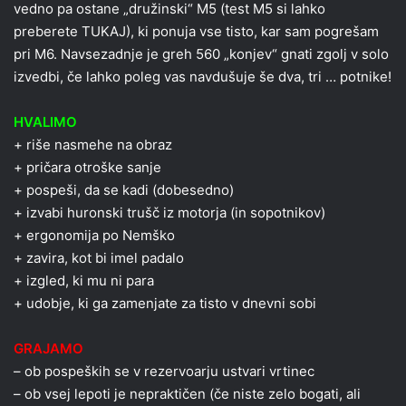
vedno pa ostane „družinski“ M5 (test M5 si lahko
preberete TUKAJ), ki ponuja vse tisto, kar sam pogrešam
pri M6. Navsezadnje je greh 560 „konjev“ gnati zgolj v solo
izvedbi, če lahko poleg vas navdušuje še dva, tri … potnike!
HVALIMO
+ riše nasmehe na obraz
+ pričara otroške sanje
+ pospeši, da se kadi (dobesedno)
+ izvabi huronski trušč iz motorja (in sopotnikov)
+ ergonomija po Nemško
+ zavira, kot bi imel padalo
+ izgled, ki mu ni para
+ udobje, ki ga zamenjate za tisto v dnevni sobi
GRAJAMO
– ob pospeških se v rezervoarju ustvari vrtinec
– ob vsej lepoti je nepraktičen (če niste zelo bogati, ali