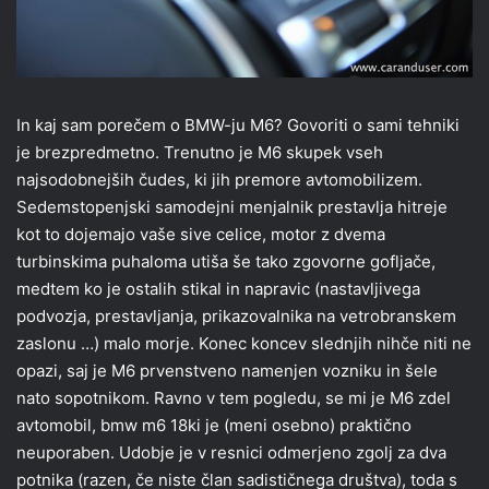
In kaj sam porečem o BMW-ju M6? Govoriti o sami tehniki
je brezpredmetno. Trenutno je M6 skupek vseh
najsodobnejših čudes, ki jih premore avtomobilizem.
Sedemstopenjski samodejni menjalnik prestavlja hitreje
kot to dojemajo vaše sive celice, motor z dvema
turbinskima puhaloma utiša še tako zgovorne gofljače,
medtem ko je ostalih stikal in napravic (nastavljivega
podvozja, prestavljanja, prikazovalnika na vetrobranskem
zaslonu …) malo morje. Konec koncev slednjih nihče niti ne
opazi, saj je M6 prvenstveno namenjen vozniku in šele
nato sopotnikom. Ravno v tem pogledu, se mi je M6 zdel
avtomobil, bmw m6 18ki je (meni osebno) praktično
neuporaben. Udobje je v resnici odmerjeno zgolj za dva
potnika (razen, če niste član sadističnega društva), toda s