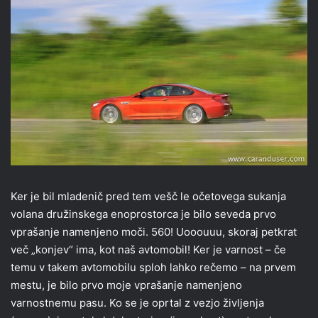
Ker je bil mladenič pred tem vešč le očetovega sukanja
volana družinskega enoprostorca je bilo seveda prvo
vprašanje namenjeno moči. 560! Uooouuu, skoraj petkrat
več „konjev“ ima, kot naš avtomobil! Ker je varnost – če
temu v takem avtomobilu sploh lahko rečemo – na prvem
mestu, je bilo prvo moje vprašanje namenjeno
varnostnemu pasu. Ko se je oprtal z vezjo življenja