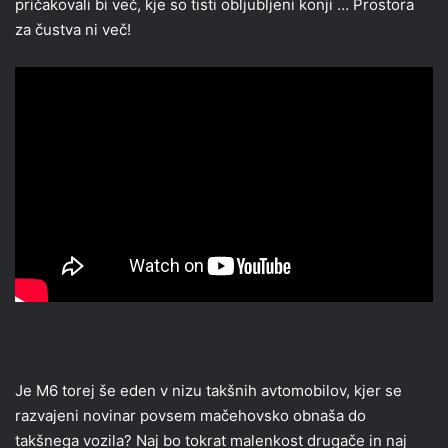
pričakovali bi več, kje so tisti obljubljeni konji … Prostora
za čustva ni več!
Je M6 torej še eden v nizu takšnih avtomobilov, kjer se
razvajeni novinar povsem mačehovsko obnaša do
takšnega vozila? Naj bo tokrat malenkost drugače in naj