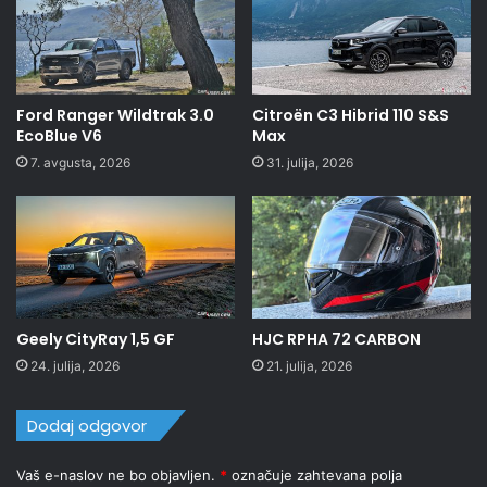
Ford Ranger Wildtrak 3.0
Citroën C3 Hibrid 110 S&S
EcoBlue V6
Max
7. avgusta, 2026
31. julija, 2026
Geely CityRay 1,5 GF
HJC RPHA 72 CARBON
24. julija, 2026
21. julija, 2026
Dodaj odgovor
Vaš e-naslov ne bo objavljen.
*
označuje zahtevana polja