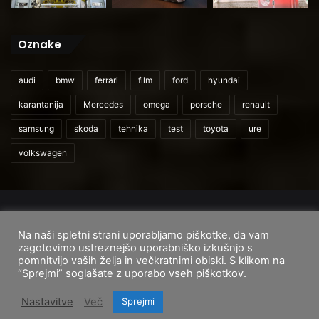
Oznake
audi
bmw
ferrari
film
ford
hyundai
karantanija
Mercedes
omega
porsche
renault
samsung
skoda
tehnika
test
toyota
ure
volkswagen
© 2026
CarAndUser.com
Na naši spletni strani uporabljamo piškotke, da vam
Domov
O nas
Cenik storitev
Pogoji uporabe
zagotovimo ustreznejšo uporabniško izkušnjo s
pomnitvijo vaših želja in večkratnimi obiski. S klikom na
Facebook
Instagram
TikTok
“Sprejmi” soglašate z uporabo vseh piškotkov.
Nastavitve
Več
Sprejmi