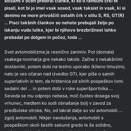
solzami v očeh prebiral članke, ki so o famozni črki M
pisali, kot bi jo imel vsak sosed, vsak taksist in vsak, ki si
denimo ne more privoščiti ostalih črk v stilu S, RS, GT(R)
… Pisci takšnih člankov so nehote prebujali željo po
iskanju vudu lutke, kjer bi njihovo brezbrižnost lahko
prebadal po dolgem in počez, toda …
Svet avtomobilizma je resnično zanimiv. Pot (domala)
vsakega novinarja gre nekako takole. Začne z nekakšnimi
dostavniki, potem dobi na testno uporabo (k)leno limuzino,
nato je ves očaran nad izvedbo GTI, kjer piše o samih
superlativih in tem, da hrbtenica od silnih pospeškov lomi
sedalni del … in potem dobi v roke superšportnika …
Seveda se mu odprejo nebesa, moč čustev dosega svoj
vrhunec, medtem ko sodi obnašanje bolj v zavod za
predšolske otroke. No, od takrat dalje so vsi avtomobili …
zgolj avtomobili. Nikjer navdušenja, avtomobili s
pospeškom okoli šestih sekund gredo le še solidno,