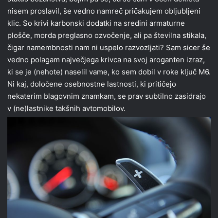
nisem proslavil, še vedno namreč pričakujem obljubljeni
klic. So krivi karbonski dodatki na sredini armaturne
plošče, morda preglasno ozvočenje, ali pa številna stikala,
čigar namembnosti nam ni uspelo razvozljati? Sam sicer še
vedno polagam največjega krivca na svoj aroganten izraz,
ki se je (nehote) naselil vame, ko sem dobil v roke ključ M6.
Ni kaj, določene osebnostne lastnosti, ki pritičejo
nekaterim blagovnim znamkam, se prav subtilno zasidrajo
v (ne)lastnike takšnih avtomobilov.