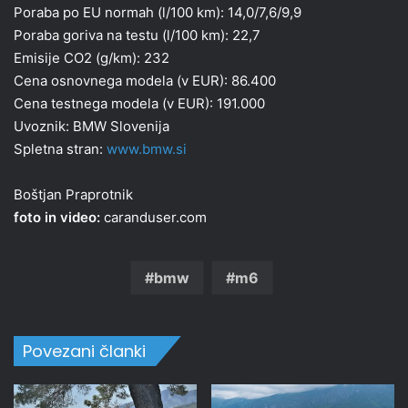
Poraba po EU normah (l/100 km): 14,0/7,6/9,9
Poraba goriva na testu (l/100 km): 22,7
Emisije CO2 (g/km): 232
Cena osnovnega modela (v EUR): 86.400
Cena testnega modela (v EUR): 191.000
Uvoznik: BMW Slovenija
Spletna stran:
www.bmw.si
Boštjan Praprotnik
foto in video:
caranduser.com
bmw
m6
Povezani članki