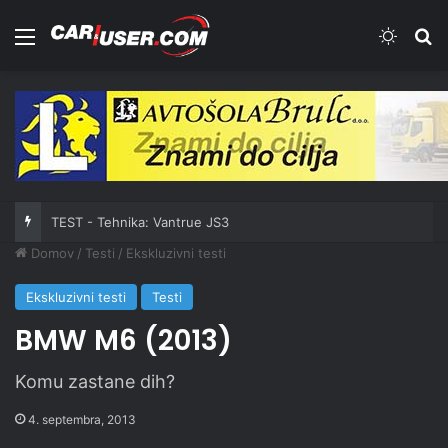
Meni
Switch
Iš
TEST - Skiroji: Xiaomi Electric Scooter 6 Ultra
Domov
/
Testi
/
Ekskluzivni testi
Ekskluzivni testi
Testi
BMW M6 (2013)
Komu zastane dih?
4. septembra, 2013