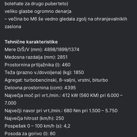
bolehate za drugo puberteto)
veliko glasbe ogromno denarja
– večina bo M6 še vedno gledala zgolj na ohranjevalnikih
zaslona
Tehnične karakteristike
Mere D/Š/V (mm): 4898/1899/1374
Medosna razdalja (mm): 2851
Prostornina prtljažnika (l): 460
Teža (prazno v./dovoljena) (kg): 1850
Agregat: turbobencinski, 8-valjni, vrstni, biturbo
Delovna prostornina (ccm): 4395
Največja moč pri vrt./min.: 412 kW (560 KM) pri 6.000 –
7.000
Največji navor pri vrt./min.: 680 Nm pri 1.500 – 5.750
Največja hitrost (km/h): 250
Pospešek 0 – 100 km/h (s): 4,2
Posoda za gorivo (l): 80