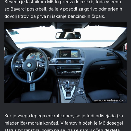
Seveda je lastnikom M6 to predzadnja skrb, toda vseeno
so Bavarci poskrbeli, da je v posodi za gorivo odmerjenih
dovolj litrov, da prva ni iskanje bencinskih črpalk.
Ker je vsega lepega enkrat konec, se je tudi odisejada (za
mladeniča) morala končati. V fantovih očeh je M6 dosegel
status božanstva, bojim pa se, da se sam v očeh dekleta