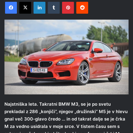
Facebook
X
LinkedIn
Tumblr
Pinterest
Reddit
Najstniška leta. Takratni BMW M3, se je po svetu
prekladal z 286 „konjiči“, njegov „družinski“ M5 je v hlevu
gnal več 300-glavo čredo … in od takrat dalje se je črka
M za vedno usidrala v moje srce. V tistem času sem s