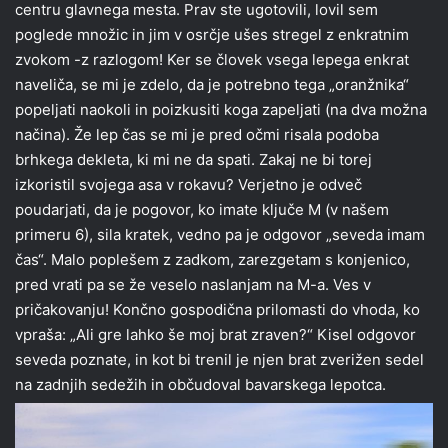
centru glavnega mesta. Prav ste ugotovili, lovil sem
poglede množic in jim v osrčje ušes stregel z enkratnim
zvokom -z razlogom! Ker se človek vsega lepega enkrat
naveliča, se mi je zdelo, da je potrebno tega „oranžnika“
popeljati naokoli in poizkusiti koga zapeljati (na dva možna
načina). Že lep čas se mi je pred očmi risala podoba
brhkega dekleta, ki mi ne da spati. Zakaj ne bi torej
izkoristil svojega asa v rokavu? Verjetno je odveč
poudarjati, da je pogovor, ko imate ključe M (v našem
primeru 6), sila kratek, vedno pa je odgovor „seveda imam
čas“. Malo poplešem z zadkom, zarezgetam s konjenico,
pred vrati pa se že veselo naslanjam na M-a. Ves v
pričakovanju! Končno gospodična prilomasti do vhoda, ko
vpraša: „Ali gre lahko še moj brat zraven?“ Kisel odgovor
seveda poznate, in kot bi trenil je njen brat zverižen sedel
na zadnjih sedežih in občudoval bavarskega lepotca.