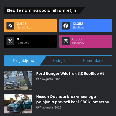
Sledite nam na socialnih omrežjih
2.445
12.352
Naročnikov
Sledilcev
0
6.568
Sledilcev
Sledilcev
Priljubljeno
Zadnje
Komentarji
Ford Ranger Wildtrak 3.0 EcoBlue V6
7. avgusta, 2026
Nissan Qashqai brez vmesnega
polnjenja prevozil kar 1.980 kilometrov
7. avgusta, 2026