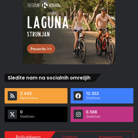
Sledite nam na socialnih omrežjih
2.445
12.352
Naročnikov
Sledilcev
0
6.568
Sledilcev
Sledilcev
Priljubljeno
Zadnje
Komentarji