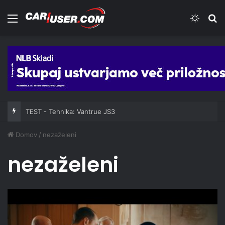
Meni
Switch
Iš
TEST - Tehnika: Vantrue JS3
Domov
/
nezaželeni
nezaželeni