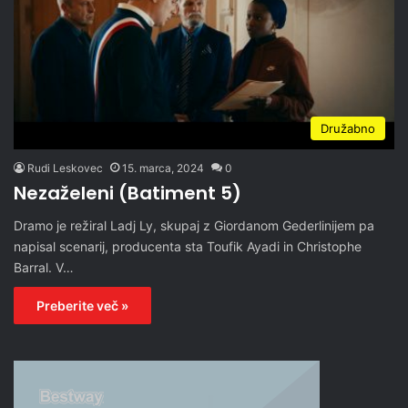
Družabno
Rudi Leskovec
15. marca, 2024
0
Nezaželeni (Batiment 5)
Dramo je režiral Ladj Ly, skupaj z Giordanom Gederlinijem pa
napisal scenarij, producenta sta Toufik Ayadi in Christophe
Barral. V…
Preberite več »