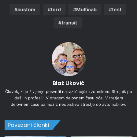
custom
ford
Multicab
test
transit
Blaž Likovič
Človek, ki je življenje posvetil najrazličnejšim zobnikom. Strojnik po
duši in profesiji. V drugem delovnem času oče. V tretjem
delovnem času pa mož z neopisljivo strastjo do avtomobilov.
Povezani članki