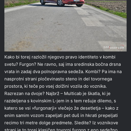
Kako bi torej razložil njegovo pravo identiteto v kombi
svetu? Furgon? Ne ravno, saj ima sredinska bočna drsna
vrata in zadaj dva polnopravna sedeža. Kombi? Pa ima na
nasprotni strani pločevinasto steno in del tovornega
prostora, ki teče po vsej dolžini vozila do voznika.
Razrezan na dvoje? Najbrž – Multicab je škatla, ki je
razdeljena s kovinskim L-jem in s tem rešuje dilemo, s
katero se vsi »furgonarji« vlečejo že desetletja – kako z
enim samim vozom zapeljati pet duš in hkrati prepeljati
recimo tri metre dolge predmete. Sledite? Iz voznikove
strani je to torej klasičen tovorni furgon z eno sedežno