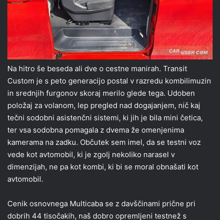
Na hitro še beseda ali dve o cestne manirah. Transit
Custom je s peto generacijo postal v razredu kombilimuzin
in srednjih furgonov skoraj merilo glede tega. Udoben
položaj za volanom, lep pregled nad dogajanjem, nič kaj
tečni sodobni asistenčni sistemi, ki jih je bila mini četica,
ter vsa sodobna pomagala z dvema že omenjenima
kamerama na zadku. Občutek sem imel, da se testni voz
vede kot avtomobil, ki je zgolj nekoliko narasel v
dimenzijah, ne pa kot kombi, ki bi se moral obnašati kot
avtomobil.
Cenik osnovnega Multicaba se z davščinami prične pri
dobrih 44 tisočakih, naš dobro opremljeni testnež s