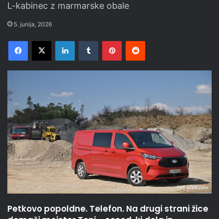
L-kabinec z marmarske obale
5. junija, 2026
Facebook
X
LinkedIn
Tumblr
Pinterest
Reddit
Petkovo popoldne. Telefon. Na drugi strani žice