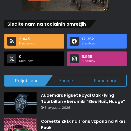
Sledite nam na socialnih omrežjih
2.445
12.352
Naročnikov
Sledilcev
0
6.568
Sledilcev
Sledilcev
Priljubljeno
Zadnje
Komentarji
Audemars Piguet Royal Oak Flying
Tourbillon v keramiki “Bleu Nuit, Nuage”
6. avgusta, 2026
Corvette ZR1X na tronu vzpona na Pikes
Peak