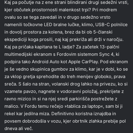
Kaj pa počutje na z ene strani blindirani drugi sedežni vrsti,
kjer občutek prostornosti malenkost trpi? Pri modrem
ovalu so se tega zavedali in v drugo sedežno vrsto
namenili točkovne LED bralne lučke, klimo, USB-C polnilce
in dovolj prostora za kolena, brez da bi ob 5-članski
ekspediciji koga prosili, naj kaj prekriža ali drži v naročju.
Kaj pa pričaka kapitana te L ladje? Za začetek 13-palčni
multimedijski ekranom s Fordovim sistemom Sync 4, ki
podpira tako Android Auto kot Apple CarPlay. Pod ekranom
je še vedno skupinica gumbov za klimo, kar je v dobi, ko se
za vklop gretja sprehodite do treh menijev globoko, prava
sreča. S šalo na stran, volanski drog lahko na privezu, ko si
vzamete pavzo, nagnete v vodoravni položaj, prekrijete z
ravno mizico in si na njej sredi parkirišča postrežete z
malico. V Fordu temu rečejo »tablica za laptop«, sam bi ji
rekel kar jedilna miza. Definitivno koristna iznajdba in
povsem dobrodošla v vozu, kjer obrtnik zlahka prebije pol
dneva ali več.