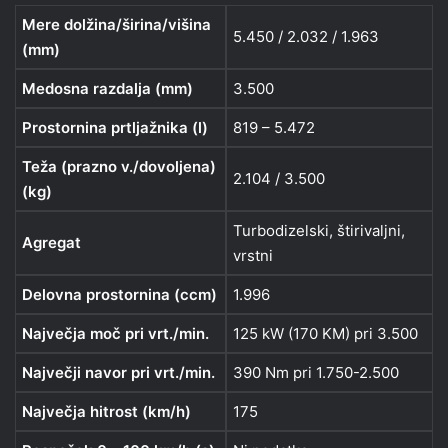
Mere dolžina/širina/višina
5.450 / 2.032 / 1.963
(mm)
Medosna razdalja (mm)
3.500
Prostornina prtljažnika (l)
819 – 5.472
Teža (prazno v./dovoljena)
2.104 / 3.500
(kg)
Turbodizelski, štirivaljni,
Agregat
vrstni
Delovna prostornina (ccm)
1.996
Največja moč pri vrt./min.
125 kW (170 KM) pri 3.500
Največji navor pri vrt./min.
390 Nm pri 1.750-2.500
Največja hitrost (km/h)
175