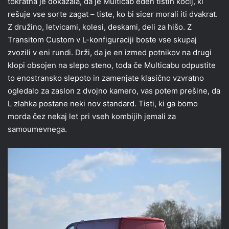
tokratna je dokazala, da je Multicab eden tistih kočij, ki
rešuje vse sorte zagat – tiste, ko bi sicer morali iti dvakrat.
Z družino, letvicami, kolesi, deskami, deli za hišo. Z
Transitom Custom v L-konfiguraciji boste vse skupaj
zvozili v eni rundi. Drži, da je en izmed potnikov na drugi
klopi obsojen na slepo steno, toda če Multicabu odpustite
to enostransko slepoto in zamenjate klasično vzvratno
ogledalo za zaslon z dvojno kamero, vas potem prešine, da
L zlahka postane neki nov standard. Tisti, ki ga bomo
morda čez nekaj let pri vseh kombijih jemali za
samoumevnega.