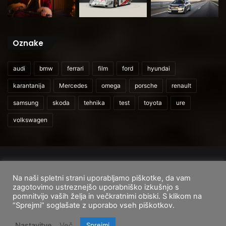
Oznake
audi
bmw
ferrari
film
ford
hyundai
karantanija
Mercedes
omega
porsche
renault
samsung
skoda
tehnika
test
toyota
ure
volkswagen
© 2026
CarAndUser.com
Na naši spletni strani uporabljamo piškotke, da vam
Domov
O nas
Cenik storitev
Pogoji uporabe
zagotovimo ustreznejšo uporabniško izkušnjo s
pomnitvijo vaših želja in večkratnimi obiski. S klikom na
Facebook
Instagram
TikTok
“Sprejmi” soglašate z uporabo vseh piškotkov.
Nastavitve
Več
Sprejmi