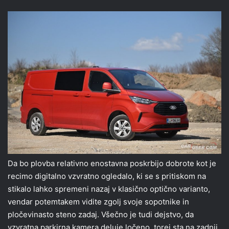
Da bo plovba relativno enostavna poskrbijo dobrote kot je
recimo digitalno vzvratno ogledalo, ki se s pritiskom na
stikalo lahko spremeni nazaj v klasično optično varianto,
vendar potemtakem vidite zgolj svoje sopotnike in
pločevinasto steno zadaj. Všečno je tudi dejstvo, da
vzvratna parkirna kamera deluje ločeno, torej sta na zadnji