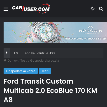
Meni
Switch
Iš
TEST - Tehnika: Vantrue JS3
Domov
/
Testi
/
Gospodarska vozila
Gospodarska vozila
Testi
Ford Transit Custom
Multicab 2.0 EcoBlue 170 KM
A8