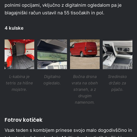
polnimi opcijami, vključno z digitalnim ogledalom pa je
blagajniški račun ustavil na 55 tisočakih in pol.
4 kulske
L-kabina je
Digitalno
Bočna drsna
Sredinsko
tetris za hišne
ogledalo.
vrata na obeh
držalo za
mojstre.
straneh, a z
pijačo.
drugim
namenom.
Fotrov kotiček
Vsak teden s kombijem prinese svojo malo dogodivščino in