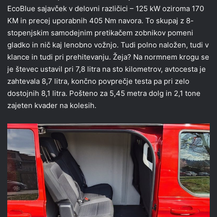
EcoBlue sajavček v delovni različici – 125 kW oziroma 170
KM in precej uporabnih 405 Nm navora. To skupaj z 8-
stopenjskim samodejnim pretikačem zobnikov pomeni
gladko in nič kaj lenobno vožnjo. Tudi polno naložen, tudi v
klance in tudi pri prehitevanju. Žeja? Na normnem krogu se
je števec ustavil pri 7,8 litra na sto kilometrov, avtocesta je
zahtevala 8,7 litra, končno povprečje testa pa pri zelo
dostojnih 8,1 litra. Pošteno za 5,45 metra dolg in 2,1 tone
zajeten kvader na kolesih.