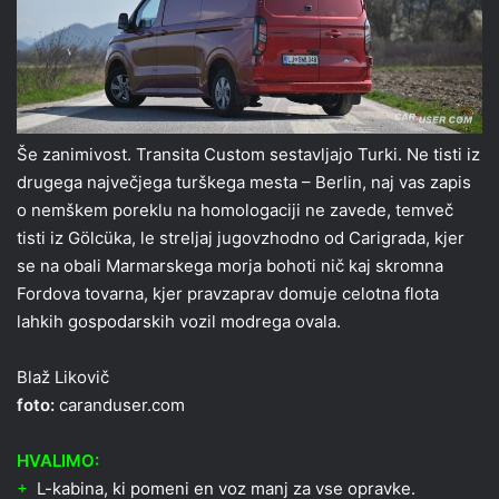
Še zanimivost. Transita Custom sestavljajo Turki. Ne tisti iz
drugega največjega turškega mesta – Berlin, naj vas zapis
o nemškem poreklu na homologaciji ne zavede, temveč
tisti iz Gölcüka, le streljaj jugovzhodno od Carigrada, kjer
se na obali Marmarskega morja bohoti nič kaj skromna
Fordova tovarna, kjer pravzaprav domuje celotna flota
lahkih gospodarskih vozil modrega ovala.
Blaž Likovič
foto:
caranduser.com
HVALIMO:
+
L-kabina, ki pomeni en voz manj za vse opravke.