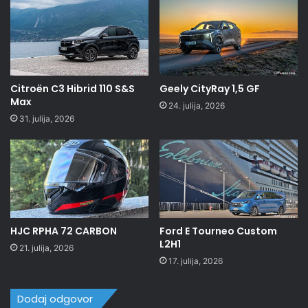
Citroën C3 Hibrid 110 S&S
Geely CityRay 1,5 GF
Max
24. julija, 2026
31. julija, 2026
HJC RPHA 72 CARBON
Ford E Tourneo Custom
L2H1
21. julija, 2026
17. julija, 2026
Dodaj odgovor