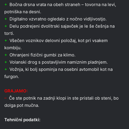
+
Bočna drsna vrata na obeh straneh – tovorna na levi,
potniška na desni.
+
Digitalno vzvratno ogledalo z nočno vidljivostjo.
+
Delu podrejeni dvolitrski sajavček je le še češnja na
torti.
+
Všečen voznikov delovni položaj, kot pri vsakem
kombiju.
+
Ohranjeni fizični gumbi za klimo.
+
Volanski drog s postavljivim namiznim pladnjem.
+
Vožnja, ki bolj spominja na osebni avtomobil kot na
furgon.
GRAJAMO:
–
Če ste potnik na zadnji klopi in ste pristali ob steni, bo
dolga pot mučna.
Tehnični podatki: