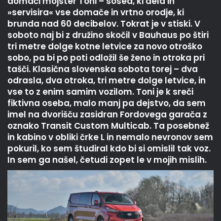
domači mojster Toni – sosed, ki dela in
»servisira« vse domače in vrtno orodje, ki
brunda nad 60 decibelov. Tokrat je v stiski. V
soboto naj bi z družino skočil v Bauhaus po štiri
tri metre dolge kotne letvice za novo otroško
sobo, pa bi po poti odložil še ženo in otroka pri
tašči. Klasična slovenska sobota torej – dva
odrasla, dva otroka, tri metre dolge letvice, in
vse to z enim samim vozilom. Toni je k sreči
fiktivna oseba, malo manj pa dejstvo, da sem
imel na dvorišču zasidran Fordovega garača z
oznako Transit Custom Multicab. Ta posebnež
in kabino v obliki črke L in nemalo nevronov sem
pokuril, ko sem študiral kdo bi si omislil tak voz.
In sem ga našel, četudi zopet le v mojih mislih.