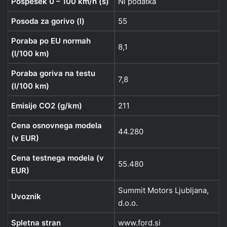
Pospešek 0 – 100 km/h (s)
Ni podatka
Posoda za gorivo (l)
55
Poraba po EU normah
8,1
(l/100 km)
Poraba goriva na testu
7,8
(l/100 km)
Emisije CO2 (g/km)
211
Cena osnovnega modela
44.280
(v EUR)
Cena testnega modela (v
55.480
EUR)
Summit Motors Ljubljana,
Uvoznik
d.o.o.
Spletna stran
www.ford.si