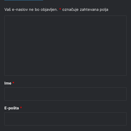
Vaš e-naslov ne bo objavljen.
*
označuje zahtevana polja
K
o
m
e
n
t
a
r
Ime
*
*
E-pošta
*