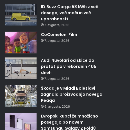
ID.Buzz Cargo 58 kWh z več
dosega, več moči in več
uporabnosti
7. avgusta, 2026
CoComelon: Film
7. avgusta, 2026
Audi Nuvolari od skice do
prototipa v rekordnih 405
dneh
7. avgusta, 2026
Škoda je v Mladi Boleslavi
zagnala proizvodnjo novega
Peaqa
6. avgusta, 2026
Evropski kupci že množično
posegajo po novem
Samsungu Galaxy Z Fold8