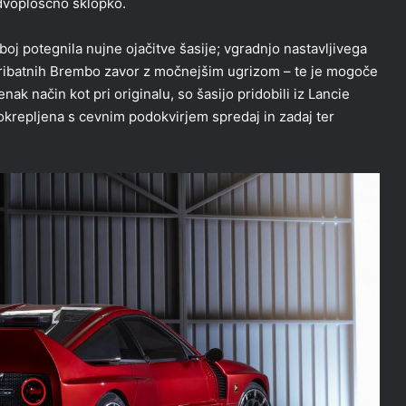
dvoploščno sklopko.
oj potegnila nujne ojačitve šasije; vgradnjo nastavljivega
štiribatnih Brembo zavor z močnejšim ugrizom – te je mogoče
nak način kot pri originalu, so šasijo pridobili iz Lancie
krepljena s cevnim podokvirjem spredaj in zadaj ter