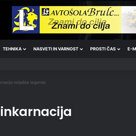
TEHNIKA
NASVETI IN VARNOST
PROSTI ČAS
E-M
nacija relijaške legende
inkarnacija