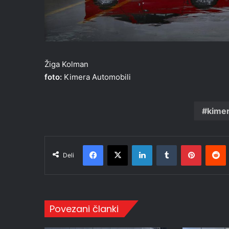
Žiga Kolman
foto:
Kimera Automobili
kime
Facebook
X
LinkedIn
Tumblr
Pinteres
R
Deli
Povezani članki