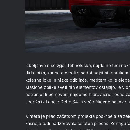
Izboljšave niso zgolj tehnološke, najdemo tudi nekaj
dirkalnika, kar so dosegli s sodobnejšimi tehnikami
kolesne loke in nizke odbijače, medtem ko je elega
Klasične oblike svetilnih elementov ostajajo, le v 
notranjosti po novem najdemo hidravlično ročno zav
sedeža iz Lancie Delta S4 in večtočkovne pasove. V
Kimera je pred začetkom projekta poskrbela za zelen
kasneje tudi nadzorovala celoten proces. Konfigurac