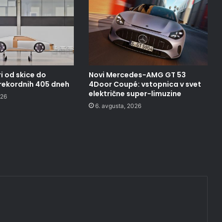
i od skice do
Novi Mercedes-AMG GT 53
 rekordnih 405 dneh
4Door Coupé: vstopnica v svet
električne super-limuzine
026
6. avgusta, 2026