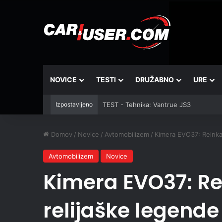
NOVICE
TESTI
DRUŽABNO
URE
Izpostavljeno
TEST - Tehnika: Vantrue JS3
Domov
/
Novice
/
Avtomobilizem
/
Kimera EVO37: Reinkar
Avtomobilizem
Novice
Kimera EVO37: Re
relijaške legende