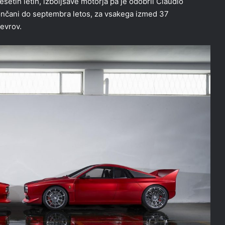
etih letih, izboljšave motorja pa je odobril Claudio
ončani do septembra letos, za vsakega izmed 37
evrov.