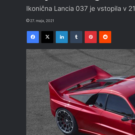
Ikonična Lancia 037 je vstopila v 21.
27. maja, 2021
Facebook
X
LinkedIn
Tumblr
Pinterest
Reddit