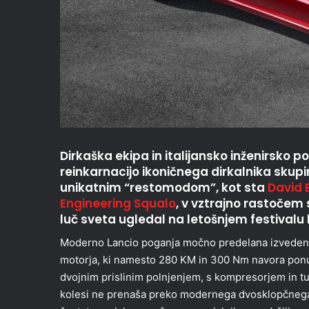
Dirkaška ekipa in italijansko inženirsko 
reinkarnacijo ikoničnega dirkalnika skupi
unikatnim “restomodom”, kot sta
David 
Engineering Squalo
, v vztrajno rastočem
luč sveta ugledal na letošnjem festivalu h
Moderno Lancio poganja močno predelana izvedenka 
motorja, ki namesto 280 KM in 300 Nm navora ponu
dvojnim prislinim polnjenjem, s kompresorjem in tur
kolesi ne prenaša preko modernega dvosklopčnega 