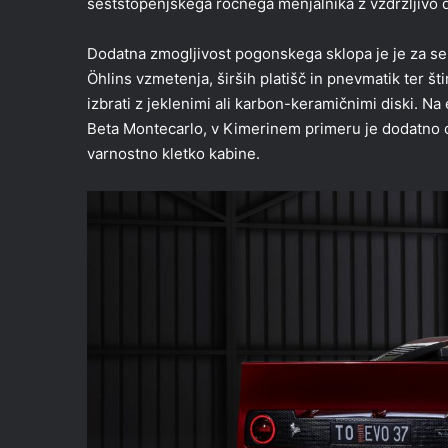
šeststopenjskega ročnega menjalnika z vzdržljivo 
Dodatna zmogljivost pogonskega sklopa je je za seb
Öhlins vzmetenja, širših platišč in pnevmatik ter 
izbrati z jeklenimi ali karbon-keramičnimi diski. Na e
Beta Montecarlo, v Kimerinem primeru je dodatno o
varnostno kletko kabine.