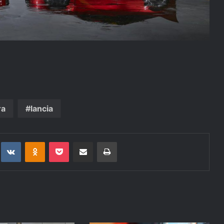
ra
lancia
t
eddit
VKontakte
Odnoklassniki
Pocket
Deli po epošti
Natisni