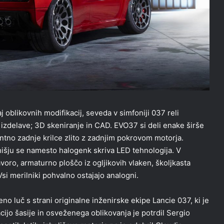
 oblikovnih modifikacij, seveda v simfoniji 037 reli
 izdelave; 3D skeniranje in CAD. EVO37 si deli enake širše
ntno zadnje krilce zlito z zadnjim pokrovom motorja.
ohišju se namesto halogenk skriva LED tehnologija. V
oro, armaturno ploščo iz ogljikovih vlaken, školjkasta
si merilniki pohvalno ostajajo analogni.
o luč s strani originalne inženirske ekipe Lancie 037, ki je
ijo šasije in osveženega oblikovanja je potrdil Sergio