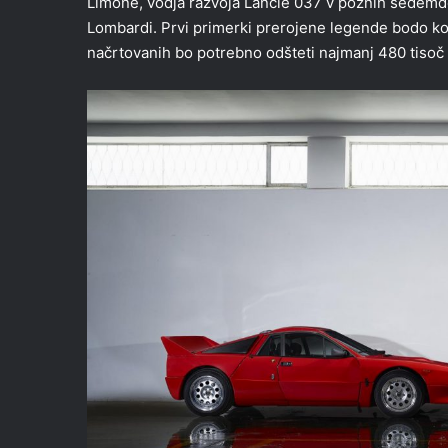
Limone, vodja razvoja Lancie 037 v poznih sedemdes
Lombardi. Prvi primerki prerojene legende bodo k
načrtovanih bo potrebno odšteti najmanj 480 tisoč 