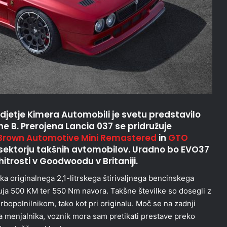
podjetje Kimera Automobili je svetu predstavilo
ne B. Prerojena Lancia 037 se pridružuje
Brown Automotive Mini Remastered
in
GTO
 sektorju takšnih avtomobilov. Uradno bo EVO37
itrosti v Goodwoodu v Britaniji.
originalnega 2,1-litrskega štirivaljnega bencinskega
ja 500 KM ter 550 Nm navora. Takšne številke so dosegli z
bopolnilnikom, tako kot pri originalu. Moč se na zadnji
menjalnika, voznik mora sam pretikati prestave preko