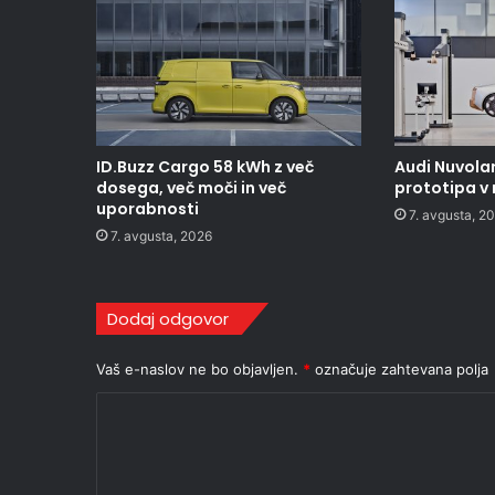
ID.Buzz Cargo 58 kWh z več
Audi Nuvolar
dosega, več moči in več
prototipa v
uporabnosti
7. avgusta, 2
7. avgusta, 2026
Dodaj odgovor
Vaš e-naslov ne bo objavljen.
*
označuje zahtevana polja
K
o
m