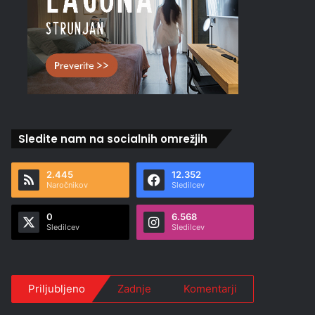
Sledite nam na socialnih omrežjih
2.445
12.352
Naročnikov
Sledilcev
0
6.568
Sledilcev
Sledilcev
Priljubljeno
Zadnje
Komentarji