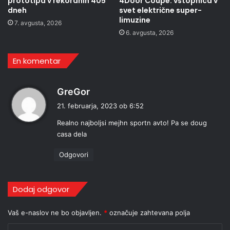
prototipa v rekordnih 405
4Door Coupé: vstopnica v
dneh
svet električne super-
limuzine
7. avgusta, 2026
6. avgusta, 2026
En komentar
p
GreGor
r
21. februarja, 2023 ob 6:52
a
Realno najboljsi mejhn sportn avto! Pa se doug
v
casa dela
i
:
Odgovori
Dodaj odgovor
Vaš e-naslov ne bo objavljen.
*
označuje zahtevana polja