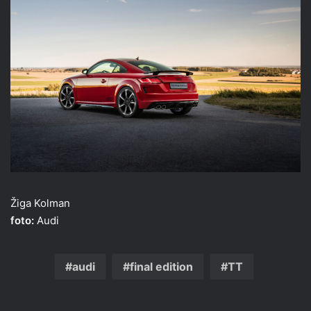
Žiga Kolman
foto:
Audi
audi
final edition
TT