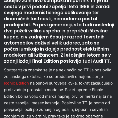
Audijev zanimivo kompaktni športnik TT je na
ceste v prvi podobi zapeljal leta 1998 in zaradi
svojega modernističnega oblikovanje ter
dinamičnih lastnosti, nemudoma postal
prodajni hit. Po prvi generaciji, sta tudi naslednji
dve poželi veliko uspeha in prepričali številne
kupce, a v zadnjem času je razred tovrstnih
avtomobilov doživel velik udarec, zato se
počasi umikajo in dajejo prednost električnim
modelom ali križancem. Z letošnjim letom se v
zadnji izdaji Final Edition poslavlja tudi Audi TT.
Stuttgartska znamka se je na nek način od TT-ja poslovila
že lanskega oktobra, ko so predstavili omejeno serijo
Iconic Edition
na osnovi surovega RS-a, tokrat zaključujejo
proizvodnjo preostalih modelov. Paket opreme Finale
Edition bo na voljo od marca naprej, prvi primerki naj bi na
ceste zapeljali mesec kasneje. Poslovilne TT-je bomo od
povprečja ločili po zunanjih ogledalih, izpušnih ceveh in
zadnjem krilcu v črnini, prav tako je so črno obarvane