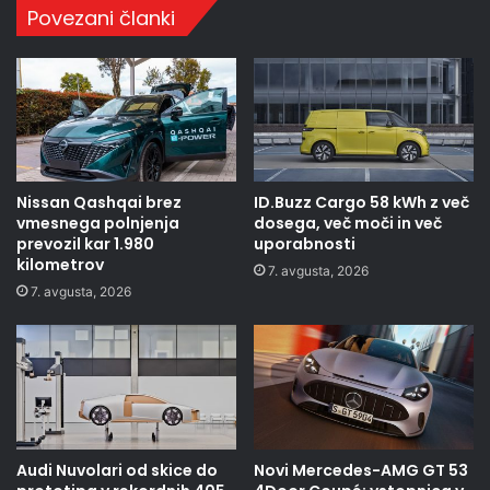
Povezani članki
Nissan Qashqai brez
ID.Buzz Cargo 58 kWh z več
vmesnega polnjenja
dosega, več moči in več
prevozil kar 1.980
uporabnosti
kilometrov
7. avgusta, 2026
7. avgusta, 2026
Audi Nuvolari od skice do
Novi Mercedes-AMG GT 53