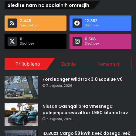
Sledite nam na socialnih omrežjih
2.445
12.352
Naročnikov
Sledilcev
0
6.568
Sledilcev
Sledilcev
Priljubljeno
Zadnje
Komentarji
Ford Ranger Wildtrak 3.0 EcoBlue V6
7. avgusta, 2026
Nissan Qashqai brez vmesnega
polnjenja prevozil kar 1.980 kilometrov
7. avgusta, 2026
ID.Buzz Cargo 58 kWh z več dosega, več