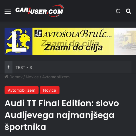
Meni
Switch
Iš
TEST - Skiroji: Xiaomi Electric Scooter 6 Ultra
Domov
/
Novice
/
Avtomobilizem
Avtomobilizem
Novice
Audi TT Final Edition: slovo
Audijevega najmanjšega
športnika