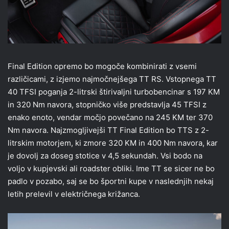
Final Edition opremo bo mogoče kombinirati z vsemi
različicami, z izjemo najmočnejšega TT RS. Vstopnega TT
40 TFSI poganja 2-litrski štirivaljni turbobencinar s 197 KM
in 320 Nm navora, stopničko više predstavlja 45 TFSI z
enako enoto, vendar močjo povečano na 245 KM ter 370
Nm navora. Najzmogljivejši TT Final Edition bo TTS z 2-
litrskim motorjem, ki zmore 320 KM in 400 Nm navora, kar
je dovolj za doseg stotice v 4,5 sekundah. Vsi bodo na
voljo v kupjevski ali roadster obliki. Ime TT se sicer ne bo
padlo v pozabo, saj se bo športni kupe v naslednjih nekaj
letih prelevil v električnega križanca.