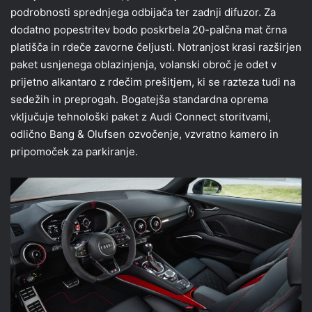
podrobnosti sprednjega odbijača ter zadnji difuzor. Za
dodatno popestritev bodo poskrbela 20-palčna mat črna
platišča in rdeče zavorne čeljusti. Notranjost krasi razširjen
paket usnjenega oblazinjenja, volanski obroč je odet v
prijetno alkantaro z rdečim prešitjem, ki se razteza tudi na
sedežih in preprogah. Bogatejša standardna oprema
vključuje tehnološki paket z Audi Connect storitvami,
odlično Bang & Olufsen ozvočenje, vzvratno kamero in
pripomoček za parkiranje.