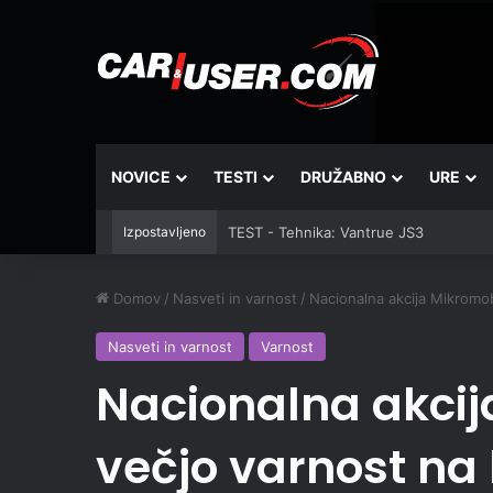
NOVICE
TESTI
DRUŽABNO
URE
Izpostavljeno
TEST - Tehnika: Vantrue JS3
Domov
/
Nasveti in varnost
/
Nacionalna akcija Mikromob
Nasveti in varnost
Varnost
Nacionalna akcij
večjo varnost na 