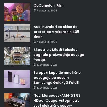
CoComelon: Film
7. avgusta, 2026
Audi Nuvolari od skice do
prototipa v rekordnih 405
dneh
7. avgusta, 2026
Škoda je v Mladi Boleslavi
zagnala proizvodnjo novega
Peaqa
6. avgusta, 2026
Evropski kupci že množično
posegajo po novem
Samsungu Galaxy Z Fold8
6. avgusta, 2026
Novi Mercedes-AMG GT 53
4Door Coupé: vstopnica v
svet električne super-