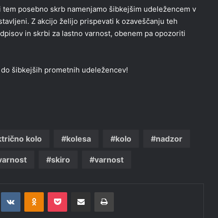
. Pri tem posebno skrb namenjamo šibkejšim udeležencem v
vljeni. Z akcijo želijo prispevati k ozaveščanju teh
isov in skrbi za lastno varnost, obenem pa opozoriti
 do šibkejših prometnih udeležencev!
ktrično kolo
kolesa
kolo
nadzor
varnost
skiro
varnost
t
eddit
VKontakte
Odnoklassniki
Pocket
Deli po epošti
Natisni