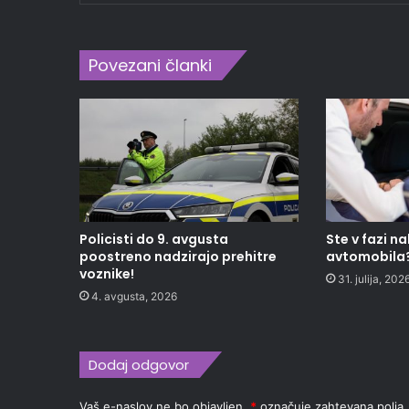
Povezani članki
Policisti do 9. avgusta
Ste v fazi 
poostreno nadzirajo prehitre
avtomobila
voznike!
31. julija, 202
4. avgusta, 2026
Dodaj odgovor
Vaš e-naslov ne bo objavljen.
*
označuje zahtevana polja