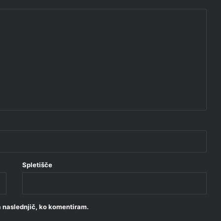
Spletišče
za naslednjič, ko komentiram.