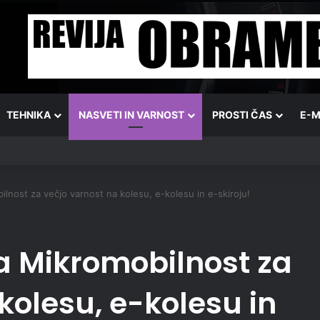
TEHNIKA
NASVETI IN VARNOST
PROSTI ČAS
E-M
ilnost za večjo varnost na kolesu, e-kolesu in e-skiroju!
a Mikromobilnost za
kolesu, e-kolesu in