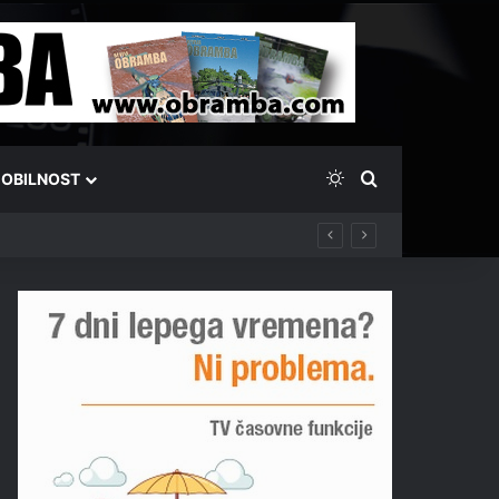
Switch skin
Išči
OBILNOST