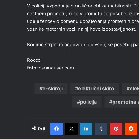
V policiji vzpodbujajo različne oblike mobilnosti
cestnem prometu, ki so v prometu še posebej izposta
udeležencev o pomenu upoštevanja prometnih predp
voznike motornih vozil na njihovo izpostavljenost.
Bodimo strpni in odgovorni do vseh, še posebej pa
Rocco
foto:
caranduser.com
e-skiroji
električni skiro
ele
policija
prometna 
Facebook
X
LinkedIn
Tumblr
Pinteres
R
Deli