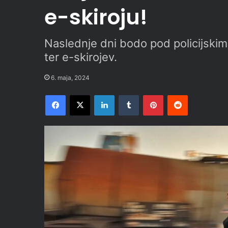
e-skiroju!
Naslednje dni bodo pod policijski
ter e-skirojev.
6. maja, 2024
Facebook
X
LinkedIn
Tumblr
Pinterest
Reddit