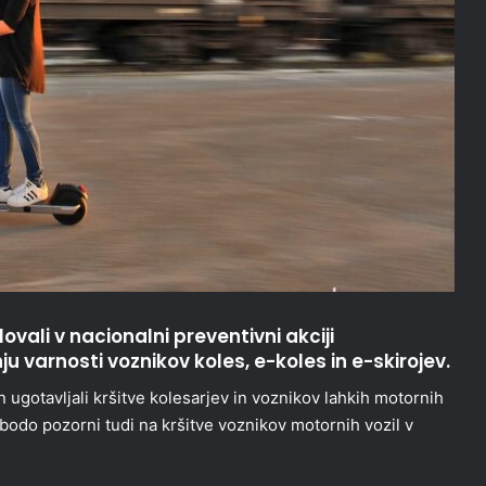
ovali v nacionalni preventivni akciji
u varnosti voznikov koles, e-koles in e-skirojev.
ugotavljali kršitve kolesarjev in voznikov lahkih motornih
 bodo pozorni tudi na kršitve voznikov motornih vozil v