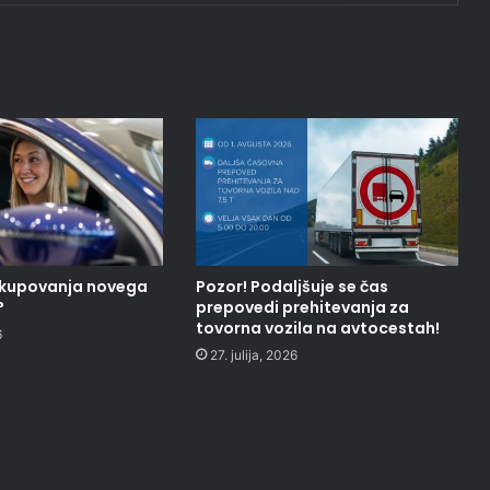
nakupovanja novega
Pozor! Podaljšuje se čas
?
prepovedi prehitevanja za
tovorna vozila na avtocestah!
6
27. julija, 2026