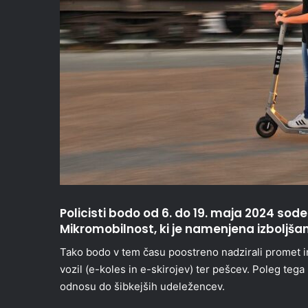
Policisti bodo od 6. do 19. maja 2024 sodel
Mikromobilnost, ki je namenjena izboljšanj
Tako bodo v tem času poostreno nadzirali promet in 
vozil (e-koles in e-skirojev) ter pešcev. Poleg tega
odnosu do šibkejših udeležencev.