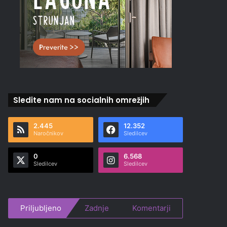
Sledite nam na socialnih omrežjih
2.445
12.352
Naročnikov
Sledilcev
0
6.568
Sledilcev
Sledilcev
Priljubljeno
Zadnje
Komentarji