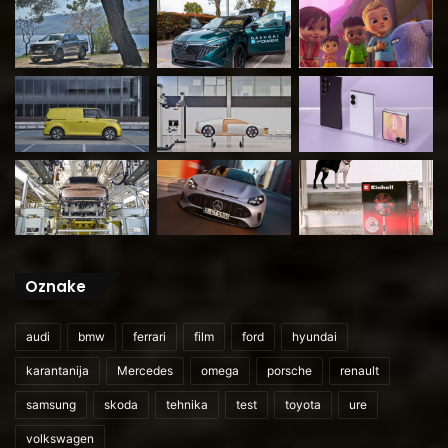
Oznake
audi
bmw
ferrari
film
ford
hyundai
karantanija
Mercedes
omega
porsche
renault
samsung
skoda
tehnika
test
toyota
ure
volkswagen