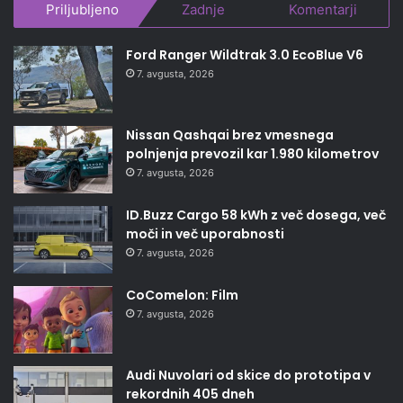
Priljubljeno
Zadnje
Komentarji
Ford Ranger Wildtrak 3.0 EcoBlue V6
7. avgusta, 2026
Nissan Qashqai brez vmesnega
polnjenja prevozil kar 1.980 kilometrov
7. avgusta, 2026
ID.Buzz Cargo 58 kWh z več dosega, več
moči in več uporabnosti
7. avgusta, 2026
CoComelon: Film
7. avgusta, 2026
Audi Nuvolari od skice do prototipa v
rekordnih 405 dneh