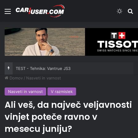
Meni
Switch
Iš
TEST - Tehnika: Vantrue JS3
Domov
/
Nasveti in varnost
Nasveti in varnost
V razmislek
Ali veš, da največ veljavnosti
vinjet poteče ravno v
mesecu juniju?