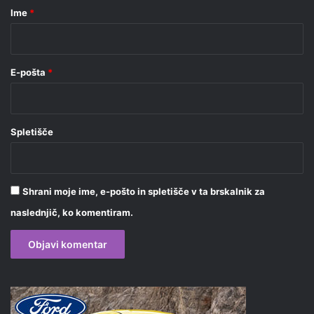
r
Ime
*
*
E-pošta
*
Spletišče
Shrani moje ime, e-pošto in spletišče v ta brskalnik za
naslednjič, ko komentiram.