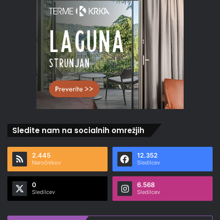
Sledite nam na socialnih omrežjih
2.445
12.352
Naročnikov
Sledilcev
0
6.568
Sledilcev
Sledilcev