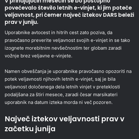
V prihajajočih mesecih se bo postopno
povečevalo število letnih e-vinjet, ki jim poteče
veljavnost, pri čemer največ iztekov DARS beleži
prav v juniju.
Uporabnike avtocest in hitrih cest zato poziva, da
pravočasno preverite veljavnost svojih e-vinjet in se tako
izognete morebitnim nevšečnostim ter globam zaradi
vožnje brez veljavne e-vinjete.
Namen obveščanja je uporabnike pravočasno opozoriti na
potek veljavnosti njihovih letnih e-vinjet, saj je bila
veljavnost določenega dela letnih vinjet v preteklosti
podaljšana za štiri mesece, zaradi česar marsikateri
uporabnik na datum izteka morda ni več pozoren.
Največ iztekov veljavnosti prav v
začetku junija