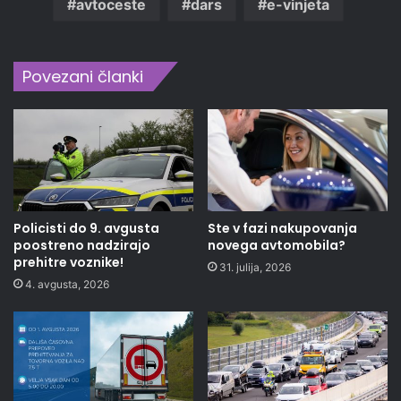
avtoceste
dars
e-vinjeta
Povezani članki
Policisti do 9. avgusta
Ste v fazi nakupovanja
poostreno nadzirajo
novega avtomobila?
prehitre voznike!
31. julija, 2026
4. avgusta, 2026