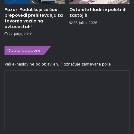
Pozor! Podaljšuje se čas
Ostanite hladni v poletnih
prepovedi prehitevanja za
zastojih
tovorna vozila na
27. julija, 2026
avtocestah!
27. julija, 2026
Dodaj odgovor
Vaš e-naslov ne bo objavljen.
*
označuje zahtevana polja
K
o
m
e
n
t
a