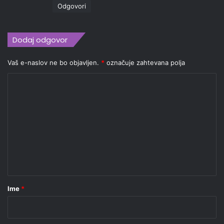
Odgovori
Dodaj odgovor
Vaš e-naslov ne bo objavljen.
*
označuje zahtevana polja
K
o
m
e
n
t
a
r
Ime
*
*