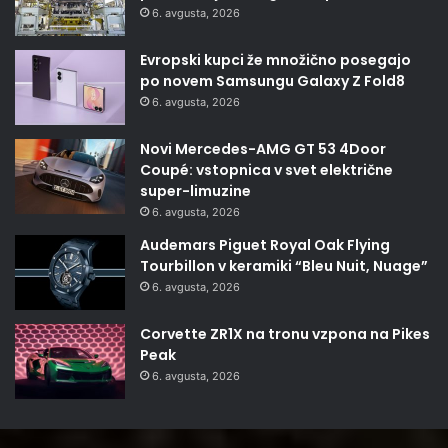
6. avgusta, 2026
Evropski kupci že množično posegajo
po novem Samsungu Galaxy Z Fold8
6. avgusta, 2026
Novi Mercedes-AMG GT 53 4Door
Coupé: vstopnica v svet električne
super-limuzine
6. avgusta, 2026
Audemars Piguet Royal Oak Flying
Tourbillon v keramiki “Bleu Nuit, Nuage”
6. avgusta, 2026
Corvette ZR1X na tronu vzpona na Pikes
Peak
6. avgusta, 2026