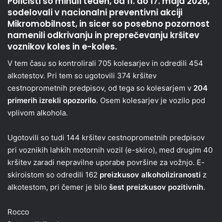
Policisti so minuli teden, od 11. do 17. maja 2026,
sodelovali v nacionalni preventivni akciji
Mikromobilnost, in sicer so posebno pozornost
namenili odkrivanju in preprečevanju kršitev
voznikov koles in e-koles.
V tem času so kontrolirali 705 kolesarjev in odredili 454
alkotestov. Pri tem so ugotovili 374 kršitev
cestnoprometnih predpisov, od tega so kolesarjem v
204
primerih izrekli opozorilo
. Osem kolesarjev je vozilo pod
vplivom alkohola.
Ugotovili so tudi 144 kršitev cestnoprometnih predpisov
pri voznikih lahkih motornih vozil (e-skiro), med drugim 40
kršitev zaradi nepravilne uporabe površine za vožnjo. E-
skiroistom so odredili 162
preizkusov alkoholiziranosti
z
alkotestom, pri čemer je bilo
šest preizkusov pozitivnih
.
Rocco