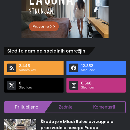
Sledite nam na socialnih omrežjih
2.445
12.352
Naročnikov
Sledilcev
0
6.568
Sledilcev
Sledilcev
Priljubljeno
Zadnje
Komentarji
Škoda je v Mladi Boleslavi zagnala
proizvodnjo novega Peaqa