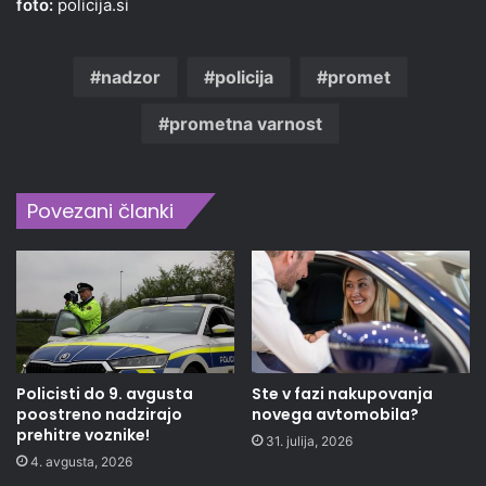
foto:
policija.si
nadzor
policija
promet
prometna varnost
Povezani članki
Policisti do 9. avgusta
Ste v fazi nakupovanja
poostreno nadzirajo
novega avtomobila?
prehitre voznike!
31. julija, 2026
4. avgusta, 2026