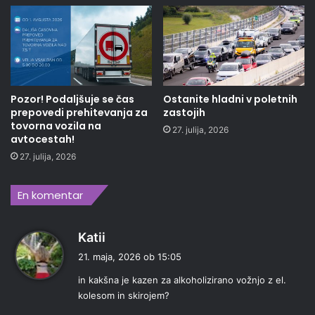
Pozor! Podaljšuje se čas
Ostanite hladni v poletnih
prepovedi prehitevanja za
zastojih
tovorna vozila na
27. julija, 2026
avtocestah!
27. julija, 2026
En komentar
p
Katii
r
21. maja, 2026 ob 15:05
a
in kakšna je kazen za alkoholizirano vožnjo z el.
v
kolesom in skirojem?
i
: