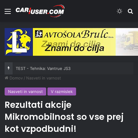
Meni
Switch
Iš
TEST - Tehnika: Vantrue JS3
Domov
/
Nasveti in varnost
Nasveti in varnost
V razmislek
Rezultati akcije
Mikromobilnost so vse prej
kot vzpodbudni!