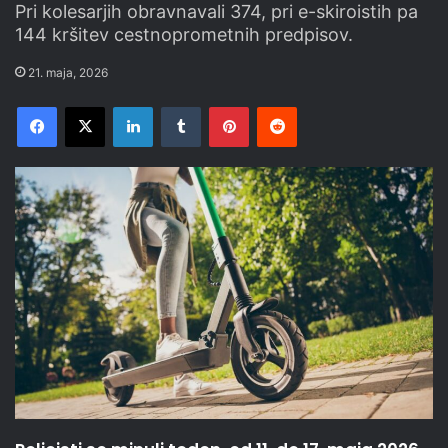
Pri kolesarjih obravnavali 374, pri e-skiroistih pa
144 kršitev cestnoprometnih predpisov.
21. maja, 2026
Facebook
X
LinkedIn
Tumblr
Pinterest
Reddit