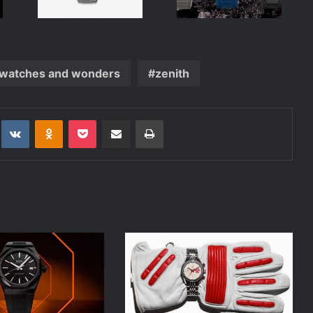
watches and wonders
zenith
t
eddit
VKontakte
Odnoklassniki
Pocket
Deli po epošti
Natisni