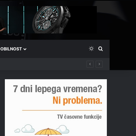
Switch skin
Išči
OBILNOST