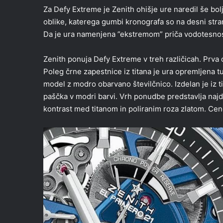
Za Defy Extreme je Zenith ohišje ure naredil še b
oblike, katerega gumbi kronografa so na desni stran
Da je ura namenjena ”ekstremom” priča vodotesnos
Zenith ponuja Defy Extreme v treh različicah. Prva 
Poleg črne zapestnice iz titana je ura opremljena tu
model z modro obarvano številčnico. Izdelan je iz t
paščka v modri barvi. Vrh ponudbe predstavlja najdrz
kontrast med titanom in poliranim roza zlatom. Cen