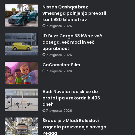
Nissan Qashqai brez
vmesnega polnjenja prevozil
kar 1.980 kilometrov
7. avgusta, 2026
ID.Buzz Cargo 58 kWh z več
dosega, več moči in več
uporabnosti
7. avgusta, 2026
CoComelon: Film
7. avgusta, 2026
Audi Nuvolari od skice do
prototipa v rekordnih 405
dneh
7. avgusta, 2026
Škoda je v Mladi Boleslavi
zagnala proizvodnjo novega
Peaqa