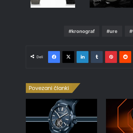
kronograf
ure
Facebook
X
LinkedIn
Tumblr
Pinteres
R
Deli
Povezani članki