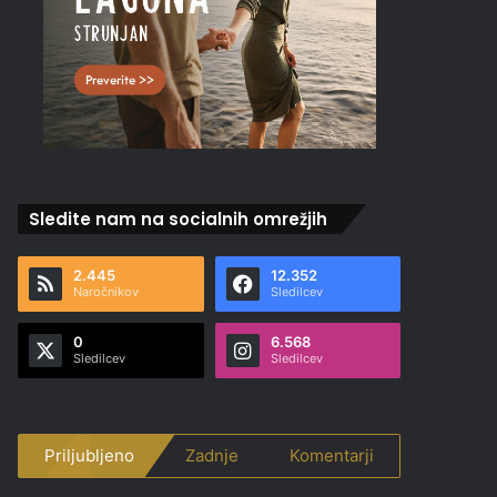
Sledite nam na socialnih omrežjih
2.445
12.352
Naročnikov
Sledilcev
0
6.568
Sledilcev
Sledilcev
Priljubljeno
Zadnje
Komentarji