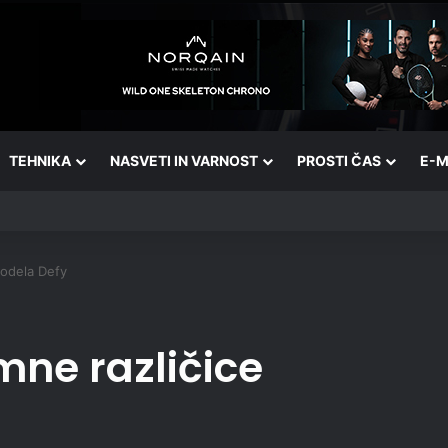
TEHNIKA
NASVETI IN VARNOST
PROSTI ČAS
E-M
modela Defy
mne različice