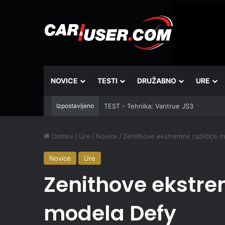
NOVICE
TESTI
DRUŽABNO
URE
Izpostavljeno
TEST - Tehnika: Vantrue JS3
Domov
/
Ure
/
Novice
/
Zenithove ekstremne različice 
Novice
Ure
Zenithove ekstre
modela Defy