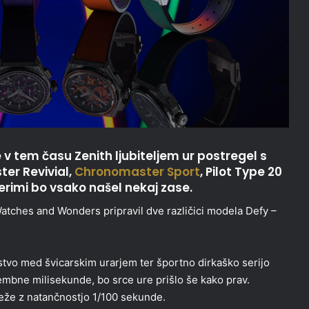
e v tem času Zenith ljubiteljem ur postregel s
er Revivial,
Chronomaster Sport
, Pilot Type 20
rimi bo vsako našel nekaj zase.
Watches and Wonders pripravil dve različici modela Defy –
tvo med švicarskim urarjem ter športno dirkaško serijo
embne milisekunde, bo srce ure prišlo še kako prav.
že z natančnostjo 1/100 sekunde.