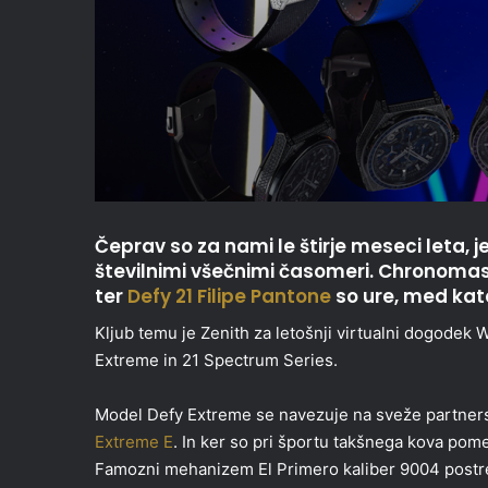
Čeprav so za nami le štirje meseci leta, j
številnimi všečnimi časomeri. Chronomast
ter
Defy 21 Filipe Pantone
so ure, med kate
Kljub temu je Zenith za letošnji virtualni dogodek 
Extreme in 21 Spectrum Series.
Model Defy Extreme se navezuje na sveže partners
Extreme E
. In ker so pri športu takšnega kova pom
Famozni mehanizem El Primero kaliber 9004 postre