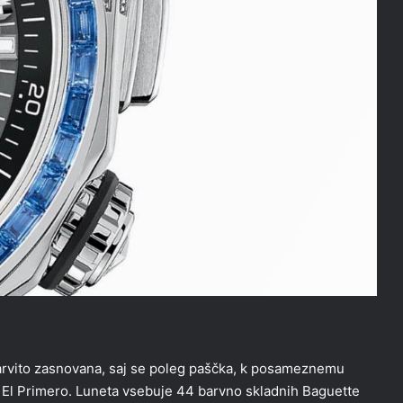
barvito zasnovana, saj se poleg paščka, k posameznemu
El Primero. Luneta vsebuje 44 barvno skladnih Baguette