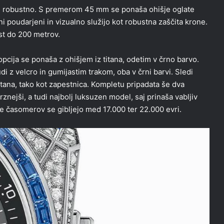
olj robustno. S premerom 45 mm se ponaša ohišje oglate
i poudarjeni in vizualno služijo kot robustna zaščita krone.
t do 200 metrov.
opcija se ponaša z ohišjem iz titana, odetim v črno barvo.
di z velcro in gumijastim trakom, oba v črni barvi. Sledi
itana, tako kot zapestnica. Kompletu pripadata še dva
nejši, a tudi najbolj luksuzen model, saj prinaša vabljiv
e časomerov se gibljejo med 17.000 ter 22.000 evri.