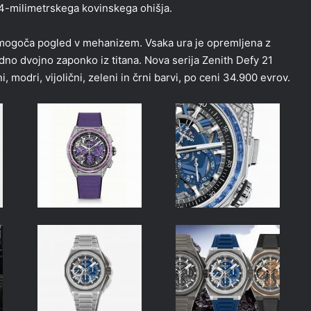
44-milimetrskega kovinskega ohišja.
i omogoča pogled v mehanizem. Vsaka ura je opremljena z
no dvojno zaponko iz titana. Nova serija Zenith Defy 21
 modri, vijolični, zeleni in črni barvi, po ceni 34.900 evrov.