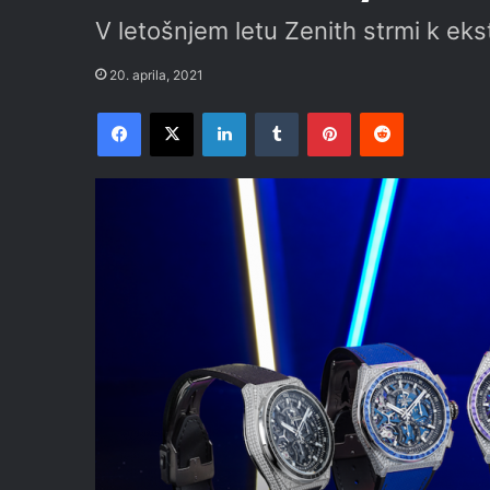
V letošnjem letu Zenith strmi k e
20. aprila, 2021
Facebook
X
LinkedIn
Tumblr
Pinterest
Reddit