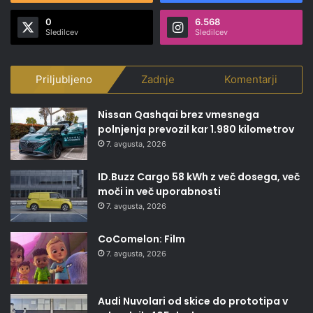
0
6.568
Sledilcev
Sledilcev
Priljubljeno
Zadnje
Komentarji
Nissan Qashqai brez vmesnega
polnjenja prevozil kar 1.980 kilometrov
7. avgusta, 2026
ID.Buzz Cargo 58 kWh z več dosega, več
moči in več uporabnosti
7. avgusta, 2026
CoComelon: Film
7. avgusta, 2026
Audi Nuvolari od skice do prototipa v