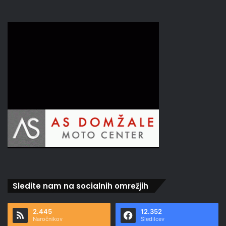
Sledite nam na socialnih omrežjih
2.445
12.352
Naročnikov
Sledilcev