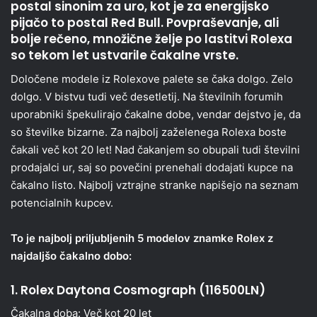
postal sinonim za uro, kot je za energijsko
pijačo to postal Red Bull. Povpraševanje, ali
bolje rečeno, množične želje po lastitvi Rolexa
so tekom let ustvarile čakalne vrste.
Določene modele iz Rolexove palete se čaka dolgo. Zelo
dolgo. V bistvu tudi več desetletij. Na številnih forumih
uporabniki špekulirajo čakalne dobe, vendar dejstvo je, da
so številke bizarne. Za najbolj zaželenega Rolexa boste
čakali več kot 20 let! Nad čakanjem so obupali tudi številni
prodajalci ur, saj so povečini prenehali dodajati kupce na
čakalno listo. Najbolj vztrajne stranke napišejo na seznam
potencialnih kupcev.
To je najbolj priljubljenih 5 modelov znamke Rolex z
najdaljšo čakalno dobo:
1. Rolex Daytona Cosmograph (116500LN)
Čakalna doba: Več kot 20 let