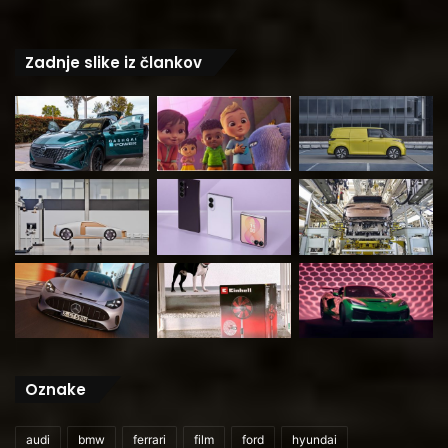
Zadnje slike iz člankov
Oznake
audi
bmw
ferrari
film
ford
hyundai