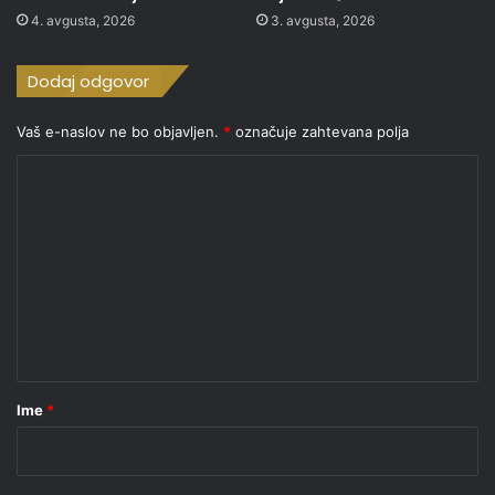
4. avgusta, 2026
3. avgusta, 2026
Dodaj odgovor
Vaš e-naslov ne bo objavljen.
*
označuje zahtevana polja
K
o
m
e
n
t
a
r
Ime
*
*