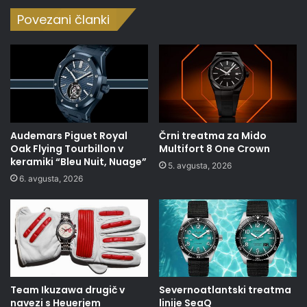
Povezani članki
Audemars Piguet Royal
Črni treatma za Mido
Oak Flying Tourbillon v
Multifort 8 One Crown
keramiki “Bleu Nuit, Nuage”
5. avgusta, 2026
6. avgusta, 2026
Team Ikuzawa drugič v
Severnoatlantski treatma
navezi s Heuerjem
linije SeaQ