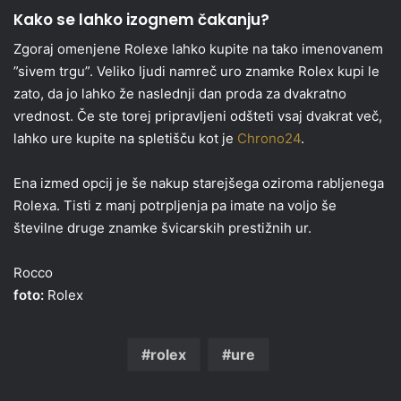
Kako se lahko izognem čakanju?
Zgoraj omenjene Rolexe lahko kupite na tako imenovanem
”sivem trgu”. Veliko ljudi namreč uro znamke Rolex kupi le
zato, da jo lahko že naslednji dan proda za dvakratno
vrednost. Če ste torej pripravljeni odšteti vsaj dvakrat več,
lahko ure kupite na spletišču kot je
Chrono24
.
Ena izmed opcij je še nakup starejšega oziroma rabljenega
Rolexa. Tisti z manj potrpljenja pa imate na voljo še
številne druge znamke švicarskih prestižnih ur.
Rocco
foto:
Rolex
rolex
ure