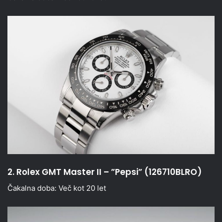
2. Rolex GMT Master II – ”Pepsi” (126710BLRO)
Čakalna doba: Več kot 20 let