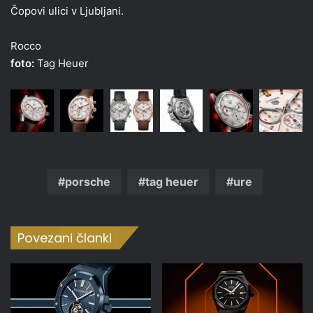
Čopovi ulici v Ljubljani.
Rocco
foto:
Tag Heuer
porsche
tag heuer
ure
Povezani članki