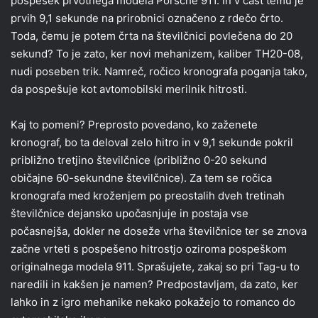
pospešek prvotnega modela Porsche 911. In v čast temu je
prvih 9,1 sekunde na prirobnici označeno z rdečo črto.
Toda, čemu je potem črta na številčnici povlečena do 20
sekund? To je zato, ker novi mehanizem, kaliber TH20-08,
nudi poseben trik. Namreč, ročico kronografa poganja tako,
da pospešuje kot avtomobilski merilnik hitrosti.
Kaj to pomeni? Preprosto povedano, ko zaženete
kronograf, bo ta deloval zelo hitro in v 9,1 sekunde pokril
približno tretjino številčnice (približno 0-20 sekund
običajne 60-sekundne številčnice). Za tem se ročica
kronografa med kroženjem po preostalih dveh tretinah
številčnice dejansko upočasnjuje in postaja vse
počasnejša, dokler ne doseže vrha številčnice ter se znova
začne vrteti s pospešeno hitrostjo oziroma pospeškom
originalnega modela 911. Sprašujete, zakaj so pri Tag-u to
naredili in kakšen je namen? Predpostavljam, da zato, ker
lahko in z igro mehanike nekako pokažejo to romanco do