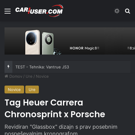
Meni
Switch
Iš
TEST - Tehnika: Vantrue JS3
Domov
/
Ure
/
Novice
Novice
Ure
Tag Heuer Carrera
Chronosprint x Porsche
Revidiran "Glassbox" dizajn s prav posebnim
pospeševalnim kronografom.