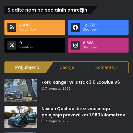
Sledite nam na socialnih omrežjih
2.445
12.352
Naročnikov
Sledilcev
0
6.568
Sledilcev
Sledilcev
Priljubljeno
Zadnje
Komentarji
Ford Ranger Wildtrak 3.0 EcoBlue V6
7. avgusta, 2026
Nissan Qashqai brez vmesnega
polnjenja prevozil kar 1.980 kilometrov
7. avgusta, 2026