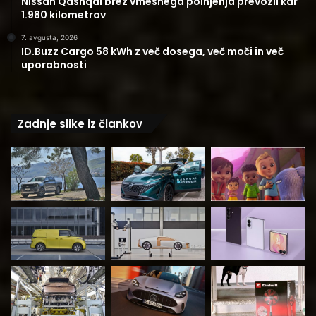
Nissan Qashqai brez vmesnega polnjenja prevozil kar
1.980 kilometrov
7. avgusta, 2026
ID.Buzz Cargo 58 kWh z več dosega, več moči in več
uporabnosti
Zadnje slike iz člankov