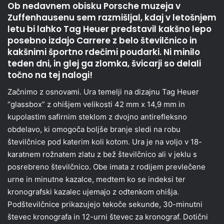
Ob nedavnem obisku Porsche muzeja v
Zuffenhausenu sem razmišljal, kdaj v letošnjem
letu bi lahko Tag Heuer predstavil kakšno lepo
posebno izdajo Carrere z belo številčnico in
kakšnimi športno rdečimi poudarki. Ni minilo
teden dni, in glej ga zlomka, švicarji so delali
točno na tej nalogi!
Začnimo z osnovami. Ura temelji na dizajnu Tag Heuer
“glassbox” z ohišjem velikosti 42 mm x 14,9 mm in
kupolastim safirnim steklom z dvojno antirefleksno
obdelavo, ki omogoča boljše branje sledi na robu
številčnice pod katerim koli kotom. Ura je na voljo v 18-
karatnem rožnatem zlatu z bež številčnico ali v jeklu s
posrebreno številčnico. Obe imata z rodijem prevlečene
urne in minutne kazalce, medtem ko se indeksi ter
kronografski kazalec ujemajo z odtenkom ohišja.
Podštevilčnice prikazujejo tekoče sekunde, 30-minutni
števec kronografa in 12-urni števec za kronograf. Dotični