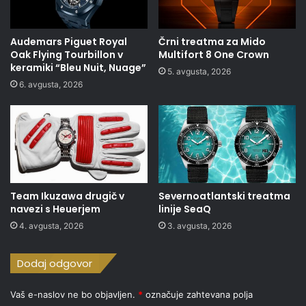
Audemars Piguet Royal
Črni treatma za Mido
Oak Flying Tourbillon v
Multifort 8 One Crown
keramiki “Bleu Nuit, Nuage”
5. avgusta, 2026
6. avgusta, 2026
Team Ikuzawa drugič v
Severnoatlantski treatma
navezi s Heuerjem
linije SeaQ
4. avgusta, 2026
3. avgusta, 2026
Dodaj odgovor
Vaš e-naslov ne bo objavljen.
*
označuje zahtevana polja