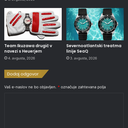
Team Ikuzawa drugič v
Severnoatlantski treatma
navezi s Heuerjem
linije SeaQ
4. avgusta, 2026
3. avgusta, 2026
Dodaj odgovor
Vaš e-naslov ne bo objavljen.
*
označuje zahtevana polja
K
o
m
e