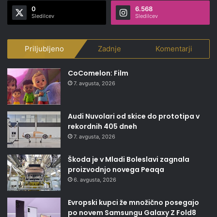
0
6.568
Sledilcev
Sledilcev
Priljubljeno
Zadnje
Komentarji
CoComelon: Film
7. avgusta, 2026
Audi Nuvolari od skice do prototipa v
rekordnih 405 dneh
7. avgusta, 2026
Škoda je v Mladi Boleslavi zagnala
proizvodnjo novega Peaqa
6. avgusta, 2026
Evropski kupci že množično posegajo
po novem Samsungu Galaxy Z Fold8