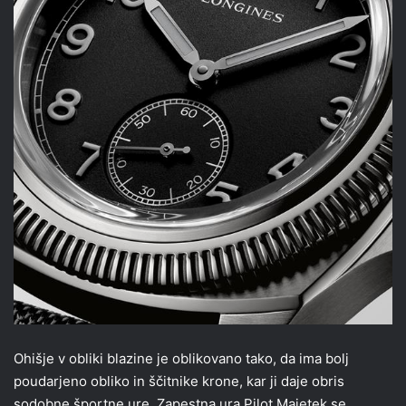
Ohišje v obliki blazine je oblikovano tako, da ima bolj
poudarjeno obliko in ščitnike krone, kar ji daje obris
sodobne športne ure. Zapestna ura Pilot Majetek se