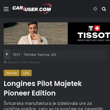
Meni
Switch
Iš
TEST - Tehnika: Vantrue JS3
Domov
/
Ure
/
Novice
Novice
Ure
Longines Pilot Majetek
Pioneer Edition
Švicarska manufaktura je izdelovala ure za
različne poklice, zato so te končale na zapestjih