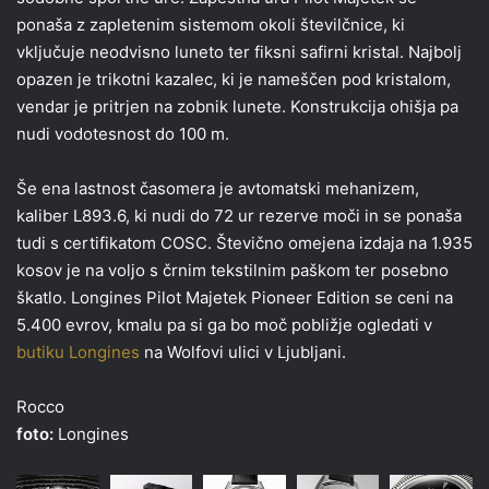
ponaša z zapletenim sistemom okoli številčnice, ki
vključuje neodvisno luneto ter fiksni safirni kristal. Najbolj
opazen je trikotni kazalec, ki je nameščen pod kristalom,
vendar je pritrjen na zobnik lunete. Konstrukcija ohišja pa
nudi vodotesnost do 100 m.
Še ena lastnost časomera je avtomatski mehanizem,
kaliber L893.6, ki nudi do 72 ur rezerve moči in se ponaša
tudi s certifikatom COSC. Števično omejena izdaja na 1.935
kosov je na voljo s črnim tekstilnim paškom ter posebno
škatlo. Longines Pilot Majetek Pioneer Edition se ceni na
5.400 evrov, kmalu pa si ga bo moč pobližje ogledati v
butiku Longines
na Wolfovi ulici v Ljubljani.
Rocco
foto:
Longines