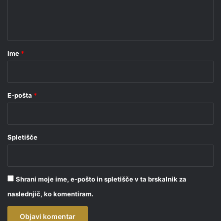
n
t
a
r
Ime
*
*
E-pošta
*
Spletišče
Shrani moje ime, e-pošto in spletišče v ta brskalnik za
naslednjič, ko komentiram.