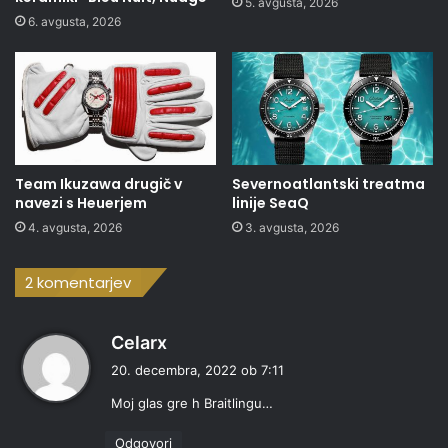
5. avgusta, 2026
6. avgusta, 2026
Team Ikuzawa drugič v
Severnoatlantski treatma
navezi s Heuerjem
linije SeaQ
4. avgusta, 2026
3. avgusta, 2026
2 komentarjev
p
Celarx
r
20. decembra, 2022 ob 7:11
a
Moj glas gre h Braitlingu…
v
i
Odgovori