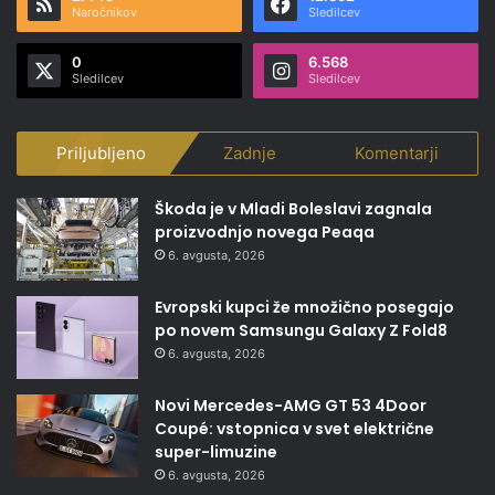
Naročnikov
Sledilcev
0
6.568
Sledilcev
Sledilcev
Priljubljeno
Zadnje
Komentarji
Škoda je v Mladi Boleslavi zagnala
proizvodnjo novega Peaqa
6. avgusta, 2026
Evropski kupci že množično posegajo
po novem Samsungu Galaxy Z Fold8
6. avgusta, 2026
Novi Mercedes-AMG GT 53 4Door
Coupé: vstopnica v svet električne
super-limuzine
6. avgusta, 2026