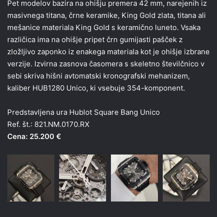
Pet modelov bazira na ohišju premera 42 mm, narejenih iz
masivnega titana, črne keramike, King Gold zlata, titana ali
mešanice materiala King Gold s keramično luneto. Vsaka
različica ima na ohišje pripet črn gumijasti pašček z
zložljivo zaponko iz enakega materiala kot je ohišje izbrane
verzije. Izvirna zasnova časomera s skeletno številčnico v
sebi skriva hišni avtomatski kronografski mehanizem,
kaliber HUB1280 Unico, ki vsebuje 354-komponent.
Predstavljena ura Hublot Square Bang Unico
Ref. št.: 821.NM.0170.RX
Cena: 25.200 €