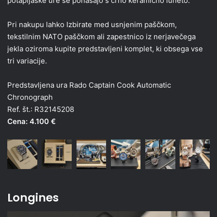
potapljaške ure se ponašajo s črno keramično luneto.
Pri nakupu lahko Izbirate med usnjenim paščkom,
tekstilnim NATO paščkom ali zapestnico iz nerjavečega
jekla oziroma kupite predstavljeni komplet, ki obsega vse
tri variacije.
Predstavljena ura Rado Captain Cook Automatic
Chronograph
Ref. št.: R32145208
Cena: 4.100 €
Longines