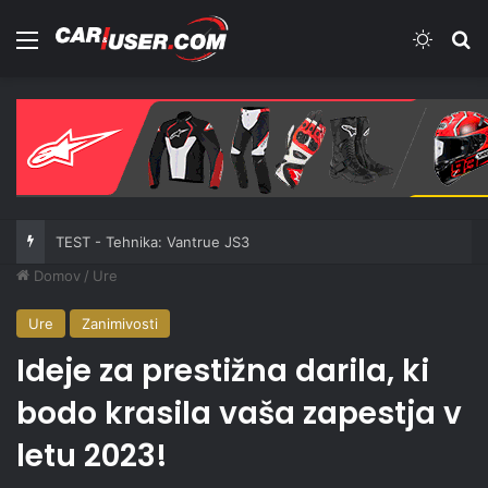
Meni
Switch
Iš
TEST - Tehnika: Vantrue JS3
Domov
/
Ure
Ure
Zanimivosti
Ideje za prestižna darila, ki
bodo krasila vaša zapestja v
letu 2023!