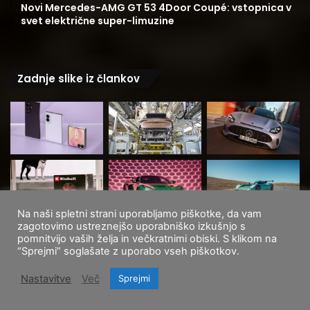
Novi Mercedes-AMG GT 53 4Door Coupé: vstopnica v
svet električne super-limuzine
Zadnje slike iz člankov
Na naši spletni strani uporabljamo piškotke, da vam
zagotovimo ustreznejšo uporabniško izkušnjo s
pomnitvijo vaših želja in večkratnimi obiski. S klikom na
“Sprejmi” soglašate z uporabo vseh piškotkov.
Nastavitve
Več
Sprejmi
Oznake
Facebook
X
WhatsApp
Telegram
Viber