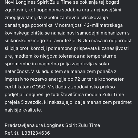
Novi Longines Spirit Zulu Time se poklanja tej bogati
zgodovini, kot popolnoma sodobna ura z najnovejšimi
zmogljivostmi, da izpolni zahtevna pričakovanja
današnjega popotnika. V notranjosti 42-milimetrskega
kovinskega ohišja se nahaja novi samodejni mehanizem s
silikonsko vzmetjo za ravnotežje. Nizka masa in odpornost
silicija proti koroziji pomembno prispevata k zanesljivosti
ure, medtem ko njegova toleranca na temperaturne
spremembe in magnetna polja zagotavlja visoko
natančnost. V skladu s tem se mehanizem ponaša z
impresivno rezervo energije do 72 ur ter s kronometer
certifikatom COSC. V skladu z zgodovinsko prakso
podjetja Longines, je tudi številčnica modela Zulu Time
prejela 5 zvezdic, ki nakazujejo, da je mehanizem predmet
najvišje kvalitete.
Predstavljena ura Longines Spirit Zulu Time
Ref. št.: L381234636