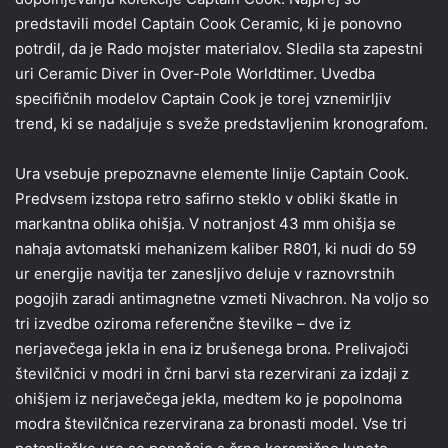
predstavili model Captain Cook Ceramic, ki je ponovno
potrdil, da je Rado mojster materialov. Sledila sta zapestni
uri Ceramic Diver in Over-Pole Worldtimer. Uvedba
specifičnih modelov Captain Cook je torej vznemirljiv
trend, ki se nadaljuje s sveže predstavljenim kronografom.
Ura vsebuje prepoznavne elemente linije Captain Cook.
Predvsem izstopa retro safirno steklo v obliki škatle in
markantna oblika ohišja. V notranjost 43 mm ohišja se
nahaja avtomatski mehanizem kaliber R801, ki nudi do 59
ur energije navitja ter zanesljivo deluje v raznovrstnih
pogojih zaradi antimagnetne vzmeti Nivachron. Na voljo so
tri izvedbe oziroma referenčne številke – dve iz
nerjavečega jekla in ena iz brušenega brona. Prelivajoči
številčnici v modri in črni barvi sta rezervirani za izdaji z
ohišjem iz nerjavečega jekla, medtem ko je popolnoma
modra številčnica rezervirana za bronasti model. Vse tri