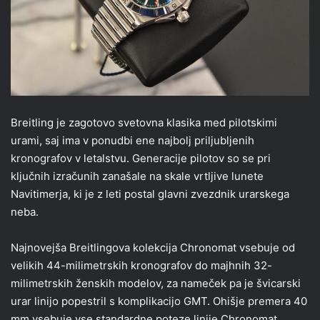
Breitling je zagotovo svetovna klasika med pilotskimi
urami, saj ima v ponudbi ene najbolj priljubljenih
kronografov v letalstvu. Generacije pilotov so se pri
ključnih izračunih zanašale na skale vrtljive lunete
Navitimerja, ki je z leti postal glavni zvezdnik urarskega
neba.
Najnovejša Breitlingova kolekcija Chronomat vsebuje od
velikih 44-milimetrskih kronografov do majhnih 32-
milimetrskih ženskih modelov, za nameček pa je švicarski
urar linijo popestril s komplikacijo GMT. Ohišje premera 40
mm vsebuje vse standardne poteze linije Chronomat,