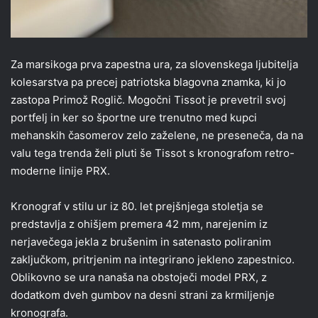
Za marsikoga prva zapestna ura, za slovenskega ljubitelja
kolesarstva pa precej patriotska blagovna znamka, ki jo
zastopa Primož Roglič. Mogočni Tissot je prevetril svoj
portfelj in ker so športne ure trenutno med kupci
mehanskih časomerov zelo zaželene, ne preseneča, da na
valu tega trenda želi pluti še Tissot s kronografom retro-
moderne linije PRX.
Kronograf v stilu ur iz 80. let prejšnjega stoletja se
predstavlja z ohišjem premera 42 mm, narejenim iz
nerjavečega jekla z brušenim in satenasto poliranim
zaključkom, pritrjenim na integrirano jekleno zapestnico.
Oblikovno se ura nanaša na obstoječi model PRX, z
dodatkom dveh gumbov na desni strani za krmiljenje
kronografa.