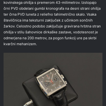
kovinskega ohišja s premerom 43-milimetrov. Izstopajo
črni PVD obdelani gumbi kronografa na desni strani ohišja
ter črna PVD luneta z reliefno tahimetrično skalo. Vsaka
številčnica ima teksturni zaključek z učinkom sončnih
žarkov. Celostno podobo zaključuje gravirana hrbtna stran
ohišja v stilu šahovnice dirkaške zastave, vodotesnost je
odmerjena na 200 metrov, za pogon funkcij ure pa skrbi
kvarčni mehanizem.