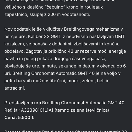
vključno s klasično “čebulno” krono in rouleaux
zapestnico, skupaj z 200 m vodotesnosti.
Nov dodatek je še vključitev Breitlingovega mehanizma v
osrčje ure. Kaliber 32 GMT, z neodvisno nastavljivim GMT
kazalcem, se ponaša z dodanimi izboljšavami in končno
obdelavo. Zagotavlja približno 42 ur rezerve moči energije
navitja in poleg prikaza drugega časovnega pasa,
obvladuje še ure, minute, sekunde in datum v okencu ob 6.
uri. Breitling Chronomat Automatic GMT 40 je na voljo v
petih barvnih možnostih: črni, modri, zeleni, beli in
antracitni.
Predstavljena ura Breitling Chronomat Automatic GMT 40
Ref. št.: A32398101L1A1 (temno zelena številčnica)
Cena: 5.500 €