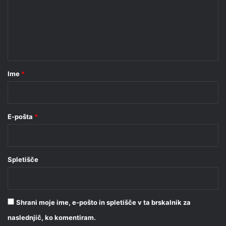
e
n
t
a
r
Ime
*
*
E-pošta
*
Spletišče
Shrani moje ime, e-pošto in spletišče v ta brskalnik za
naslednjič, ko komentiram.