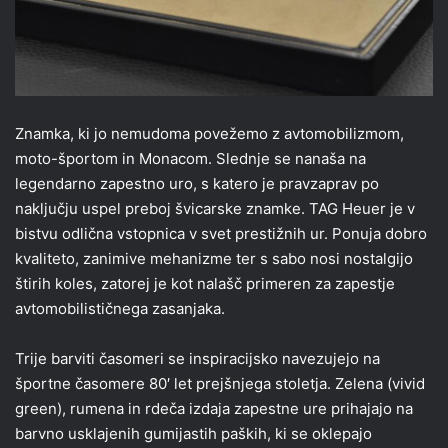
Znamka, ki jo nemudoma povežemo z avtomobilizmom,
moto-športom in Monacom. Slednje se nanaša na
legendarno zapestno uro, s katero je pravzaprav po
naključju uspel preboj švicarske znamke. TAG Heuer je v
bistvu odlična vstopnica v svet prestižnih ur. Ponuja dobro
kvaliteto, zanimive mehanizme ter s sabo nosi nostalgijo
štirih koles, zatorej je kot nalašč primeren za zapestje
avtomobilističnega zasanjaka.
Trije barviti časomeri se inspiracijsko navezujejo na
športne časomere 80′ let prejšnjega stoletja. Zelena (vivid
green), rumena in rdeča izdaja zapestne ure prihajajo na
barvno usklajenih gumijastih paških, ki se oklepajo