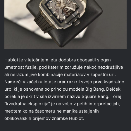
Hublot je v letošnjem letu dodobra obogaatil slogan
umetnost fuzije, pod katerim združuje nekoč nezdružljive
ali nerazumljive kombinacije materialov v zapestni uri.
Namreč, v začetku leta je urar razkril svojo prvo kvadratno
uro, ki je osnovana po principu modela Big Bang. Delček
porekla je skrit v sila izvirnem nazivu Square Bang. Torej,
”kvadratna eksplozija” je na voljo v petih interpretacijah,
medtem ko na časomeru ne manjka ustaljenih
oblikovalskih prijemov znamke Hublot.