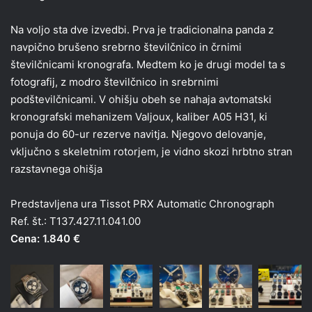
Na voljo sta dve izvedbi. Prva je tradicionalna panda z
navpično brušeno srebrno številčnico in črnimi
številčnicami kronografa. Medtem ko je drugi model ta s
fotografij, z modro številčnico in srebrnimi
podštevilčnicami. V ohišju obeh se nahaja avtomatski
kronografski mehanizem Valjoux, kaliber A05 H31, ki
ponuja do 60-ur rezerve navitja. Njegovo delovanje,
vključno s skeletnim rotorjem, je vidno skozi hrbtno stran
razstavnega ohišja
Predstavljena ura Tissot PRX Automatic Chronograph
Ref. št.: T137.427.11.041.00
Cena: 1.840 €