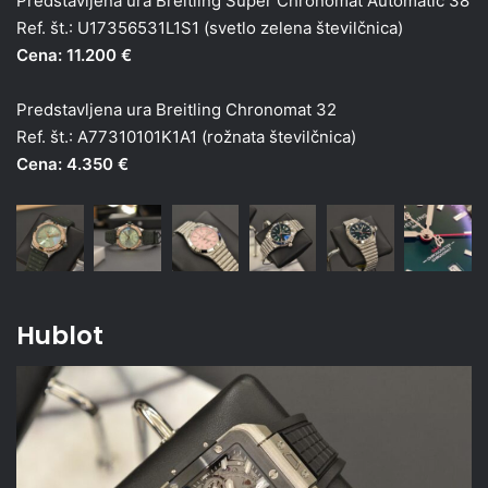
Predstavljena ura Breitling Super Chronomat Automatic 38
Ref. št.: U17356531L1S1 (svetlo zelena številčnica)
Cena: 11.200 €
Predstavljena ura Breitling Chronomat 32
Ref. št.: A77310101K1A1 (rožnata številčnica)
Cena: 4.350 €
Hublot