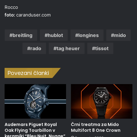
Rocco
foto:
caranduser.com
breitling
hublot
longines
mido
rado
tag heuer
tissot
Povezani članki
Audemars Piguet Royal
Črni treatma za Mido
Oak Flying Tourbillon v
Multifort 8 One Crown
keramiki “Bleu Nuit, Nuage”