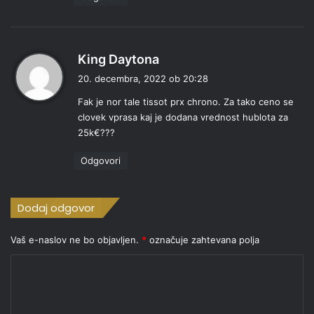
:
p
King Daytona
r
20. decembra, 2022 ob 20:28
a
Fak je nor tale tissot prx chrono. Za tako ceno se
v
clovek vprasa kaj je dodana vrednost hublota za
i
25k€???
:
Odgovori
Dodaj odgovor
Vaš e-naslov ne bo objavljen.
*
označuje zahtevana polja
K
o
m