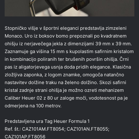
Stopničko višje v športni eleganci predstavlja zimzeleni
Monaco. Uro iz boksov bomo prepoznali po kvadratnem
ohišju iz nerjavečega jekla z dimenzijami 39 mm x 39 mm.
Zaznamuje ga višina 15 mm s kupolastim safirnim kristalom
in kombinacijo poliranih ter brušenih površin ohišja. Črni
pas iz aligatorjevega usnja doda pridih elegance. Klasična
zložljiva zaponka, z logom znamke, omogoča natančno
nastavitev dolžine traku na želeno dolžino. Skozi safirni
kristal zadnje strani ohišja je možno ozreti mehanizem
Caliber Heuer 02 z 80 ur zaloge moči, vodotesnost pa je
odmerjena na 100 metrov.
Predstavljena ura Tag Heuer Formula 1
Ref. št.: CAZ101AM.FT8054; CAZ101AN.FT8055;
CAZ101AP.FT8056