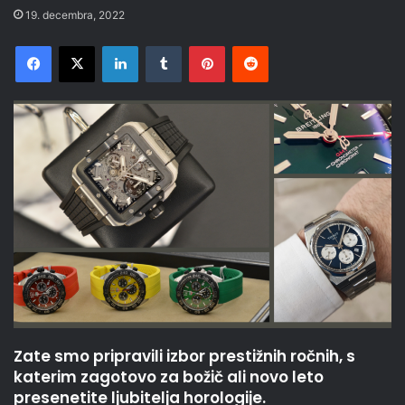
19. decembra, 2022
Facebook
X
LinkedIn
Tumblr
Pinterest
Reddit
Zate smo pripravili izbor prestižnih ročnih, s
katerim zagotovo za božič ali novo leto
presenetite ljubitelja horologije.