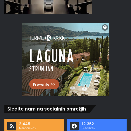
Sledite nam na socialnih omrežjih
2.445
12.352
Naročnikov
Sledilcev