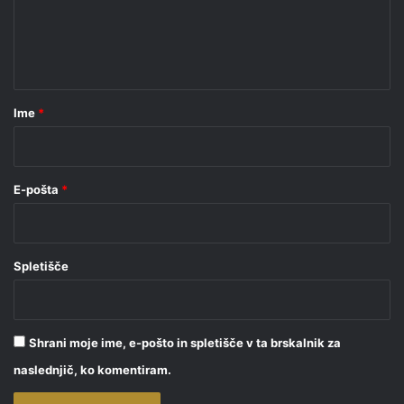
n
t
a
r
Ime
*
*
E-pošta
*
Spletišče
Shrani moje ime, e-pošto in spletišče v ta brskalnik za
naslednjič, ko komentiram.