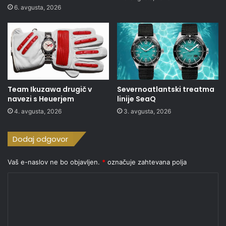
6. avgusta, 2026
Team Ikuzawa drugič v
Severnoatlantski treatma
navezi s Heuerjem
linije SeaQ
4. avgusta, 2026
3. avgusta, 2026
Dodaj odgovor
Vaš e-naslov ne bo objavljen.
*
označuje zahtevana polja
K
o
m
e