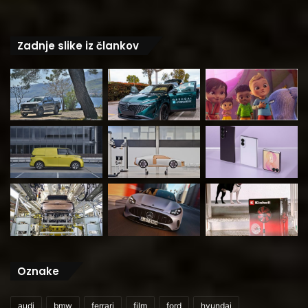
Zadnje slike iz člankov
Oznake
audi
bmw
ferrari
film
ford
hyundai