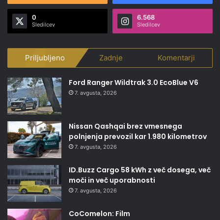
0
6.568
Sledilcev
Sledilcev
Priljubljeno
Zadnje
Komentarji
Ford Ranger Wildtrak 3.0 EcoBlue V6
7. avgusta, 2026
Nissan Qashqai brez vmesnega
polnjenja prevozil kar 1.980 kilometrov
7. avgusta, 2026
ID.Buzz Cargo 58 kWh z več dosega, več
moči in več uporabnosti
7. avgusta, 2026
CoComelon: Film