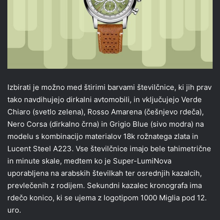
Izbirati je možno med štirimi barvami številčnice, ki jih prav
tako navdihujejo dirkalni avtomobili, in vključujejo Verde
Chiaro (svetlo zelena), Rosso Amarena (češnjevo rdeča),
Nero Corsa (dirkalno črna) in Grigio Blue (sivo modra) na
modelu s kombinacijo materialov 18k rožnatega zlata in
Lucent Steel A223. Vse številčnice imajo bele tahimetrične
in minute skale, medtem ko je Super-LumiNova
uporabljena na arabskih številkah ter osrednjih kazalcih,
prevlečenih z rodijem. Sekundni kazalec kronografa ima
rdečo konico, ki se ujema z logotipom 1000 Miglia pod 12.
uro.