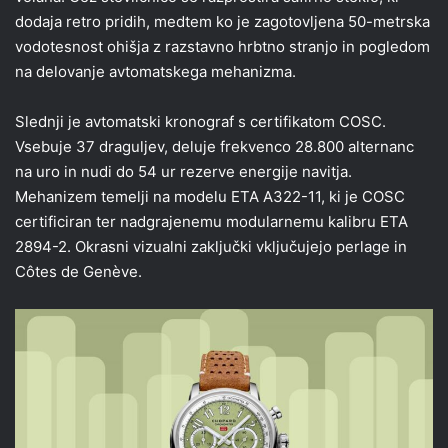
dodaja retro pridih, medtem ko je zagotovljena 50-metrska
vodotesnost ohišja z razstavno hrbtno stranjo in pogledom
na delovanje avtomatskega mehanizma.
Slednji je avtomatski kronograf s certifikatom COSC.
Vsebuje 37 draguljev, deluje frekvenco 28.800 alternanc
na uro in nudi do 54 ur rezerve energije navitja.
Mehanizem temelji na modelu ETA A322-11, ki je COSC
certificiran ter nadgrajenemu modularnemu kalibru ETA
2894-2. Okrasni vizualni zaključki vključujejo perlage in
Côtes de Genève.