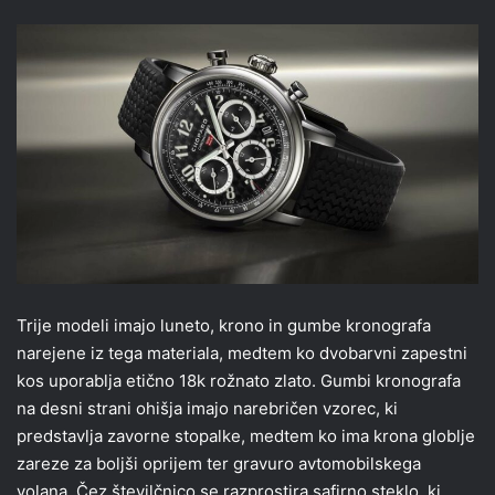
Trije modeli imajo luneto, krono in gumbe kronografa
narejene iz tega materiala, medtem ko dvobarvni zapestni
kos uporablja etično 18k rožnato zlato. Gumbi kronografa
na desni strani ohišja imajo narebričen vzorec, ki
predstavlja zavorne stopalke, medtem ko ima krona globlje
zareze za boljši oprijem ter gravuro avtomobilskega
volana. Čez številčnico se razprostira safirno steklo, ki