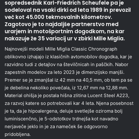
sopredsednik Karl-Friedrich Scheufele pa je
sodeloval na vsaki dirki od leta 1989 in prevozil
več kot 45.000 tekmovalnih kilometrov.
Zagotovo je to najdaljše partnerstvo med
urarjem in motošportnim dogodkom, na kar
nakazuje že 35 variacij ur v zbirki Mille Miglia.
Najnovejši modeli Mille Miglia Classic Chronograph
oblikovno izhajajo iz klasičnih avtomobilov dogodka, kar je
razvidno tudi z detajlov na številčnicah in paščkih. Nabor
zapestnih modelov za leto 2023 je dimenzijsko manjši.
Premer se je zmanjšal iz 42 mm na 40,5 mm, ob tem pa se
je debelina nekoliko povečala, iz 12,67 mm na 12,88 mm.
Material ohišja je postala hišna zlitina Lucent Steel A223,
za razvoj katere so potrebovali kar 4 leta. Njena posebnost
je ta, da je hipoalergena, deluje svetlejše oziroma bolj
luminiscenčno, je 5-odstotkov trdnejša kot navadno
nerjaveče jeklo in je za nameček še odgovorno
pridobljena.