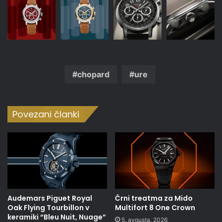
chopard
ure
Povezani članki
Audemars Piguet Royal
Črni treatma za Mido
Oak Flying Tourbillon v
Multifort 8 One Crown
keramiki “Bleu Nuit, Nuage”
5. avgusta, 2026