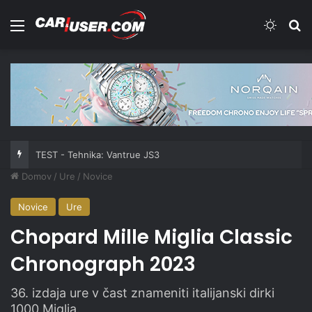
Meni
Switch
Iš
TEST - Tehnika: Vantrue JS3
Domov
/
Ure
/
Novice
Novice
Ure
Chopard Mille Miglia Classic
Chronograph 2023
36. izdaja ure v čast znameniti italijanski dirki
1000 Miglia.