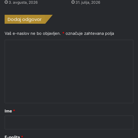
3. avgusta, 2026
31. julija, 2026
Dodaj odgovor
Vaš e-naslov ne bo objavljen.
*
označuje zahtevana polja
K
o
m
e
n
t
a
r
Ime
*
*
E-pošta
*