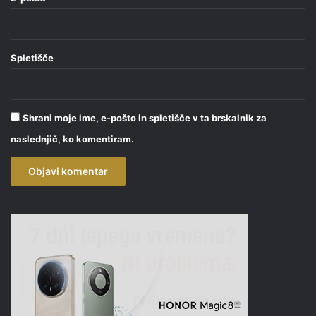
Spletišče
Shrani moje ime, e-pošto in spletišče v ta brskalnik za
naslednjič, ko komentiram.