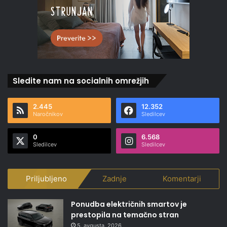
Sledite nam na socialnih omrežjih
2.445
12.352
Naročnikov
Sledilcev
0
6.568
Sledilcev
Sledilcev
Priljubljeno
Zadnje
Komentarji
Ponudba električnih smartov je
prestopila na temačno stran
5. avgusta, 2026