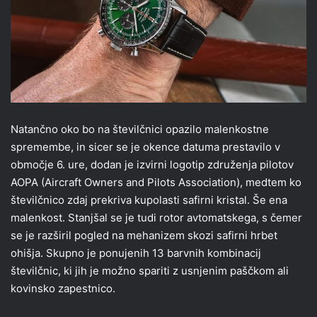
Natančno oko bo na številčnici opazilo malenkostne
spremembe, in sicer se je okence datuma prestavilo v
območje 6. ure, dodan je izvirni logotip združenja pilotov
AOPA (Aircraft Owners and Pilots Association), medtem ko
številčnico zdaj prekriva kupolasti safirni kristal. Še ena
malenkost. Stanjšal se je tudi rotor avtomatskega, s čemer
se je razširil pogled na mehanizem skozi safirni hrbet
ohišja. Skupno je ponujenih 13 barvnih kombinacij
številčnic, ki jih je možno spariti z usnjenim paščkom ali
kovinsko zapestnico.