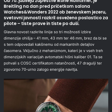
Ob 70. jubileju zapestne ikone Navitimer, je
Breitling na dan pred pričetkom salona
Watches&Wonders 2022 ob ženevskem jezeru,
svetovni javnosti razkril osveženo poslastico za
pilote – tiste prave in tiste po duši.
Glavna novost razkrite linije so tri možnosti izbire
dimenzije ohišja – 41 mm, 43 mm ter 46 mm, brez da bi se
s tem odpovedali kakšnemu od markantnih detajlov
časomera. Vključno z mehanizmom, kateri je v vseh treh
dimenzijskih variacijah avtomatski hišni kaliber 01. Ta se
pohvali s COSC certifikatom natančnosti, 47 dragulji ter
zgovorno 70-urno zalogo energije navitja.