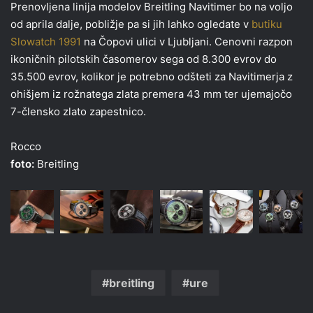
Prenovljena linija modelov Breitling Navitimer bo na voljo
od aprila dalje, pobližje pa si jih lahko ogledate v
butiku
Slowatch 1991
na Čopovi ulici v Ljubljani. Cenovni razpon
ikoničnih pilotskih časomerov sega od 8.300 evrov do
35.500 evrov, kolikor je potrebno odšteti za Navitimerja z
ohišjem iz rožnatega zlata premera 43 mm ter ujemajočo
7-člensko zlato zapestnico.
Rocco
foto:
Breitling
breitling
ure