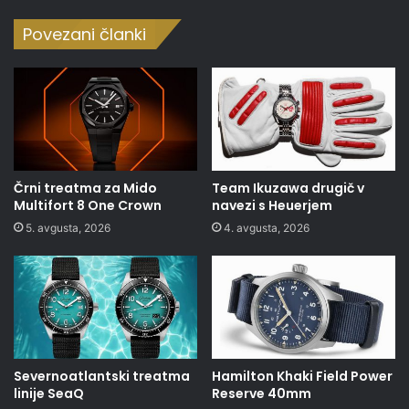
Povezani članki
Črni treatma za Mido
Team Ikuzawa drugič v
Multifort 8 One Crown
navezi s Heuerjem
5. avgusta, 2026
4. avgusta, 2026
Severnoatlantski treatma
Hamilton Khaki Field Power
linije SeaQ
Reserve 40mm