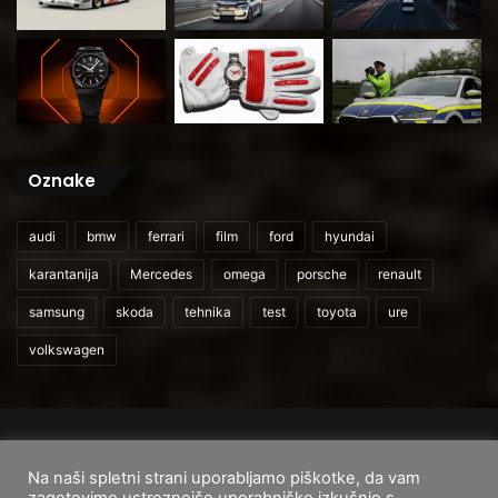
Oznake
audi
bmw
ferrari
film
ford
hyundai
karantanija
Mercedes
omega
porsche
renault
samsung
skoda
tehnika
test
toyota
ure
volkswagen
© 2026
CarAndUser.com
Na naši spletni strani uporabljamo piškotke, da vam
Domov
O nas
Cenik storitev
Pogoji uporabe