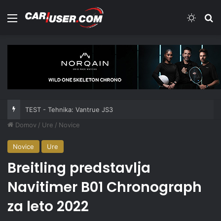
Meni
Switch
Iš
TEST - Tehnika: Vantrue JS3
Domov
/
Ure
/
Novice
Novice
Ure
Breitling predstavlja
Navitimer B01 Chronograph
za leto 2022