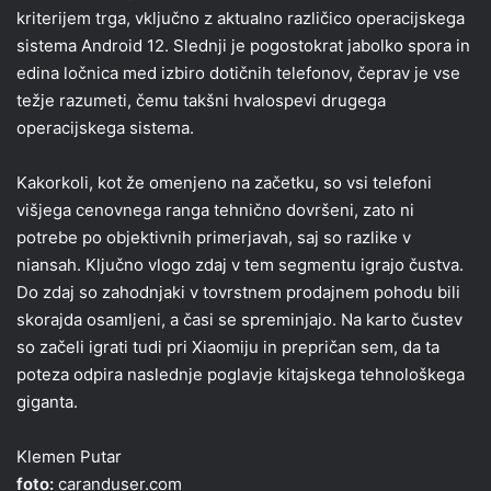
kriterijem trga, vključno z aktualno različico operacijskega
sistema Android 12. Slednji je pogostokrat jabolko spora in
edina ločnica med izbiro dotičnih telefonov, čeprav je vse
težje razumeti, čemu takšni hvalospevi drugega
operacijskega sistema.
Kakorkoli, kot že omenjeno na začetku, so vsi telefoni
višjega cenovnega ranga tehnično dovršeni, zato ni
potrebe po objektivnih primerjavah, saj so razlike v
niansah. Ključno vlogo zdaj v tem segmentu igrajo čustva.
Do zdaj so zahodnjaki v tovrstnem prodajnem pohodu bili
skorajda osamljeni, a časi se spreminjajo. Na karto čustev
so začeli igrati tudi pri Xiaomiju in prepričan sem, da ta
poteza odpira naslednje poglavje kitajskega tehnološkega
giganta.
Klemen Putar
foto:
caranduser.com