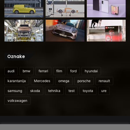
Oznake
audi
bmw
ferrari
film
ford
hyundai
karantanija
Mercedes
omega
porsche
renault
samsung
skoda
tehnika
test
toyota
ure
volkswagen
© 2026
CarAndUser.com