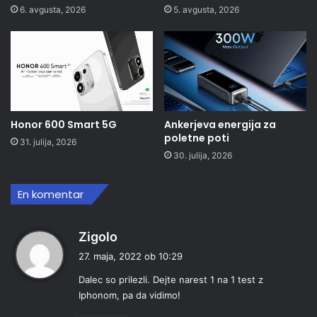
6. avgusta, 2026
5. avgusta, 2026
Honor 600 Smart 5G
Ankerjeva energija za
poletne poti
31. julija, 2026
30. julija, 2026
En komentar
p
Zigolo
r
27. maja, 2022 ob 10:29
a
Dalec so prilezli. Dejte narest 1 na 1 test z
v
Iphonom, pa da vidimo!
i
: