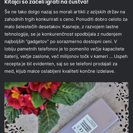
Kitajci so začeli igrati na čustva!
Še ne tako dolgo nazaj so morali artikli z azijskih držav na
zahodnih trgih konkurirati s ceno. Ponuditi dobro celoto za
malo šelestečih desetakov. Kasneje, z razvojem lastne
tehnologije, se je konkurenčnost spodbijala z nudenjem
najboljših ”gadgetov” po sorazmerno dostopni ceni. V
lobiju pametnih telefonov je to pomenilo večje kapacitete
baterij, večje zaslone, več milijonov točk v kameri … Uspeh
recepta je bil evidenten, saj so se telefoni prodajali za
med, kljub malce oslabljeni kvaliteti končne izdelave.