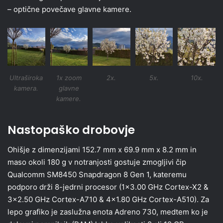
– optične povečave glavne kamere.
Ultraširoka
1x zoom
2x.
5x.
10x.
kamera.
glavne
kamere.
Nastopaško drobovje
Ohišje z dimenzijami 152.7 mm x 69.9 mm x 8.2 mm in
maso okoli 180 g v notranjosti gostuje zmogljivi čip
Qualcomm SM8450 Snapdragon 8 Gen 1, kateremu
podporo drži 8-jedrni procesor (1×3.00 GHz Cortex-X2 &
3×2.50 GHz Cortex-A710 & 4×1.80 GHz Cortex-A510). Za
lepo grafiko je zaslužna enota Adreno 730, medtem ko je