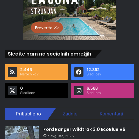
Sledite nam na socialnih omrežjih
2.445
12.352
Naročnikov
Sledilcev
0
6.568
Sledilcev
Sledilcev
Priljubljeno
Zadnje
Komentarji
Ford Ranger Wildtrak 3.0 EcoBlue V6
7. avgusta, 2026