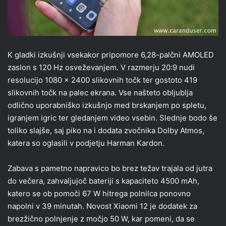
K gladki izkušnji vsekakor pripomore 6,28-palčni AMOLED
zaslon s 120 Hz osveževanjem. V razmerju 20:9 nudi
resolucijo 1080 x 2400 slikovnih točk ter gostoto 419
slikovnih točk na palec ekrana. Vse našteto obljublja
odlično uporabniško izkušnjo med brskanjem po spletu,
igranjem igric ter gledanjem video vsebin. Slednje bodo še
toliko slajše, saj piko na i dodata zvočnika Dolby Atmos,
katera so oglasili v podjetju Harman Kardon.
Zabava s pametno napravico bo brez težav trajala od jutra
do večera, zahvaljujoč bateriji s kapaciteto 4500 mAh,
katero se ob pomoči 67 W hitrega polnilca ponovno
napolni v 39 minutah. Novost Xiaomi 12 je dodatek za
brezžično polnjenje z močjo 50 W, kar pomeni, da se