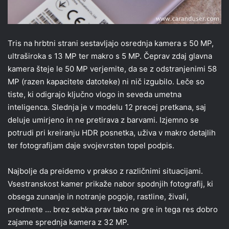
Tris na hrbtni strani sestavljajo osrednja kamera s 50 MP,
ultraširoka s 13 MP ter makro s 5 MP. Čeprav zdaj glavna
kamera šteje le 50 MP verjemite, da se z odstranjenimi 58
MP (razen kapacitete datoteke) ni nič izgubilo. Leče so
tiste, ki odigrajo ključno vlogo in seveda umetna
inteligenca. Slednja je v modelu 12 precej pretkana, saj
deluje umirjeno in ne pretirava z barvami. Izjemno se
potrudi pri kreiranju HDR posnetka, uživa v makro detajlih
ter fotografijam daje svojevrsten topel podpis.
Najbolje da preidemo v prakso z različnimi situacijami.
Vsestranskost kamer prikaže nabor spodnjih fotografij, ki
obsega zunanje in notranje pogoje, rastline, živali,
predmete … brez sebka prav tako ne gre in tega res dobro
zajame sprednja kamera z 32 MP.