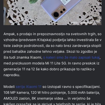
Ampak, s prodajo in prepoznavnostjo na svetovnih trgih, so
vzhodna (predvsem Kitajska) podjetja lahko investirala še v
tiste zadnje podrobnosti, da so nato brez zardevanja stopili
pred bahaške zahodne tehno veljake. Skozi to zgodbo je
šla tudi znamka Xiaomi,
o kateri smo že malo zapisali tukaj
,
med preizkusom modela Mi 11 Lite 5G. In ravno preskok iz
generacije 11 na 12 še kako dobro prikazuje to razliko o
napredku.
Modeli
serije Xiaomi 11
so izstopali ravno s specifikacijami.
108 MP kamera, 120 W hitro polnjenje, 5.000 mAh baterija,
AMOLED zaslon, 8K snemanje videa … in verjetno še
kakšen presežek se je skrival v telefonih te serije, ki je bila