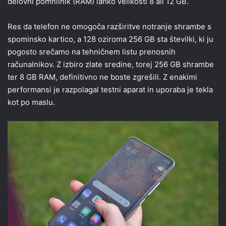
delovni pomnilnik (RAM) lahko velikosti 8 ali 12 GB.
Res da telefon ne omogoča razširitve notranje shrambe s
spominsko kartico, a 128 oziroma 256 GB sta številki, ki ju
pogosto srečamo na tehničnem listu prenosnih
računalnikov. Z izbiro zlate sredine, torej 256 GB shrambe
ter 8 GB RAM, definitivno ne boste zgrešili. Z enakimi
performansi je razpolagal testni aparat in uporaba je tekla
kot po maslu.