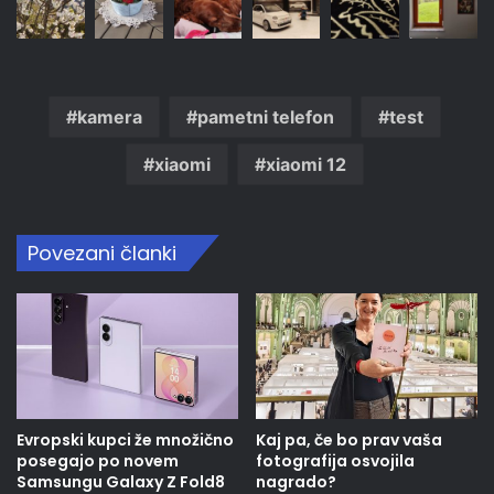
kamera
pametni telefon
test
xiaomi
xiaomi 12
Povezani članki
Evropski kupci že množično
Kaj pa, če bo prav vaša
posegajo po novem
fotografija osvojila
Samsungu Galaxy Z Fold8
nagrado?