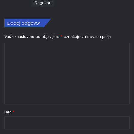
Odgovori
Dodaj odgovor
Vaš e-naslov ne bo objavljen.
*
označuje zahtevana polja
K
o
m
e
n
t
a
r
Ime
*
*