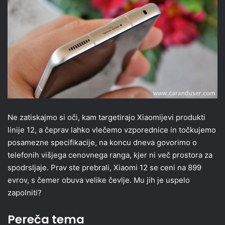
Ne zatiskajmo si oči, kam targetirajo Xiaomijevi produkti
linije 12, a čeprav lahko vlečemo vzporednice in točkujemo
posamezne specifikacije, na koncu dneva govorimo o
telefonih višjega cenovnega ranga, kjer ni več prostora za
spodrsljaje. Prav ste prebrali, Xiaomi 12 se ceni na 899
evrov, s čemer obuva velike čevlje. Mu jih je uspelo
zapolniti?
Pereča tema