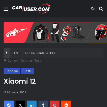
Meni
Switch
Iš
TEST - Tehnika: Vantrue JS3
Domov
/
Tehnika
/
Testi
Tehnika
Testi
Xiaomi 12
26. maja, 2022
Facebook
X
LinkedIn
Tumblr
Pinterest
Reddit