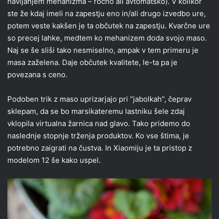
navijanjem mehanizma – ročno ali avtomatsko). V kolikor
ste že kdaj imeli na zapestju eno in/ali drugo izvedbo ure,
potem veste kakšen je ta občutek na zapestju. Kvarčne ure
so precej lahke, medtem ko mehanizem doda svojo maso.
Naj se še sliši tako nesmiselno, ampak v tem primeru je
masa zaželena. Daje občutek kvalitete, le-ta pa je
povezana s ceno.
Podoben trik z maso uprizarjajo pri ”jabolkah”, čeprav
sklepam, da se bo marsikateremu lastniku šele zdaj
vklopila virtualna žarnica nad glavo. Tako pridemo do
naslednje stopnje trženja produktov. Ko vse štima, je
potrebno zaigrati na čustva. In Xiaomiju je ta pristop z
modelom 12 še kako uspel.