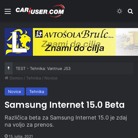
Meni
Switch
Iš
TEST - Tehnika: Vantrue JS3
Domov
/
Tehnika
/
Novice
Novice
Tehnika
Samsung Internet 15.0 Beta
Različica beta za Samsung Internet 15.0 je zdaj
na voljo za prenos.
15. julija, 2021