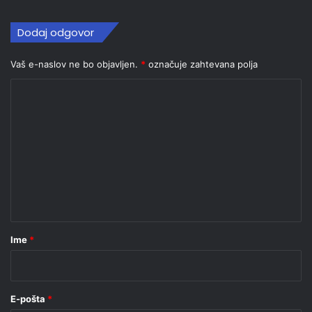
Dodaj odgovor
Vaš e-naslov ne bo objavljen.
*
označuje zahtevana polja
K
o
m
e
n
t
a
r
Ime
*
*
E-pošta
*