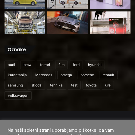
Oznake
audi
bmw
ferrari
film
ford
hyundai
karantanija
Mercedes
omega
porsche
renault
samsung
skoda
tehnika
test
toyota
ure
volkswagen
© 2026
CarAndUser.com
Na naši spletni strani uporabljamo piškotke, da vam
Domov
O nas
Cenik storitev
Pogoji uporabe