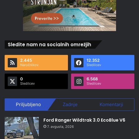
Sledite nam na socialnih omrežjih
2.445
12.352
Naročnikov
Sledilcev
0
6.568
Sledilcev
Sledilcev
Priljubljeno
Zadnje
Komentarji
Ford Ranger Wildtrak 3.0 EcoBlue V6
7. avgusta, 2026