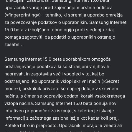
funkcijami zasebnosti. Samsung Internet 15.0 beta
uporabnike varuje pred zajemanjem prstnih odtisov
(»fingerprinting«) – tehniko, ki spremlja uporabo omrežja
za povezovanje podatkov o uporabnikih. Samsung Internet
15.0 beta z izboljšano tehnologijo proti sledenju zdaj
pomaga zagotoviti, da podatki o uporabnikih ostanejo
zasebni.
Samsung Internet 15.0 beta uporabnikom omogoča
odstranjevanje podatkov, ki so shranjeni v njihovih
napravah, in zagotavlja večji vpogled v to, kaj bo
odstranjeno. Ko uporabnik vklopi skrivni način (»Secret
mode«), brskalnik privzeto še naprej deluje v skrivnem
načinu, s čimer se odpravijo dodatni koraki vsakokratnega
vklopa načina. Samsung Internet 15.0 beta ponuja nov
intuitiven pripomoček za iskanje, s katerim je iskanje
informacij z začetnega zaslona lažje kot kadar koli prej.
Poteka hitro in preprosto. Uporabniki morajo le vnesti ali