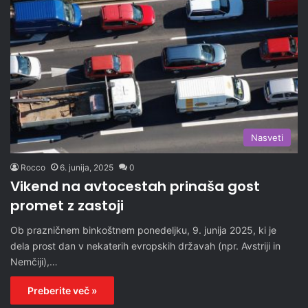
Nasveti
Rocco
6. junija, 2025
0
Vikend na avtocestah prinaša gost
promet z zastoji
Ob prazničnem binkoštnem ponedeljku, 9. junija 2025, ki je
dela prost dan v nekaterih evropskih državah (npr. Avstriji in
Nemčiji),…
Preberite več »