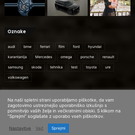
Oznake
audi
bmw
ferrari
film
ford
hyundai
karantanija
Mercedes
omega
porsche
renault
samsung
skoda
tehnika
test
toyota
ure
volkswagen
Na naši spletni strani uporabljamo piškotke, da vam
© 2026
CarAndUser.com
zagotovimo ustreznejšo uporabniško izkušnjo s
pomnitvijo vaših želja in večkratnimi obiski. S klikom na
Domov
O nas
Cenik storitev
Pogoji uporabe
“Sprejmi” soglašate z uporabo vseh piškotkov.
Facebook
Instagram
TikTok
Nastavitve
Več
Sprejmi