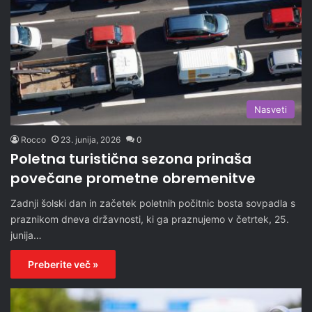
Nasveti
Rocco
23. junija, 2026
0
Poletna turistična sezona prinaša
povečane prometne obremenitve
Zadnji šolski dan in začetek poletnih počitnic bosta sovpadla s
praznikom dneva državnosti, ki ga praznujemo v četrtek, 25.
junija…
Preberite več »