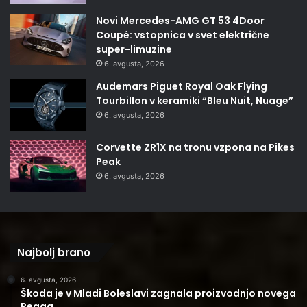
Novi Mercedes-AMG GT 53 4Door
Coupé: vstopnica v svet električne
super-limuzine
6. avgusta, 2026
Audemars Piguet Royal Oak Flying
Tourbillon v keramiki “Bleu Nuit, Nuage”
6. avgusta, 2026
Corvette ZR1X na tronu vzpona na Pikes
Peak
6. avgusta, 2026
Najbolj brano
6. avgusta, 2026
Škoda je v Mladi Boleslavi zagnala proizvodnjo novega
Peaqa