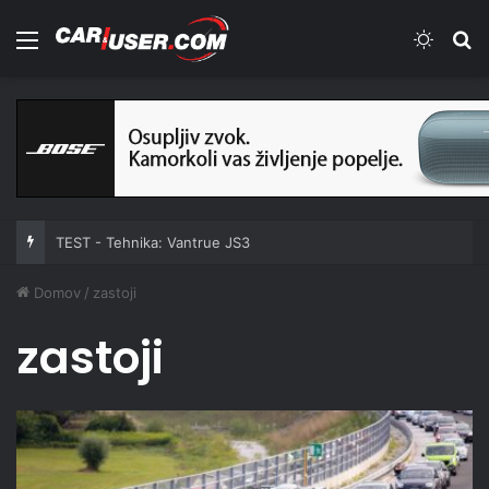
Meni
Switch
Iš
TEST - Tehnika: Vantrue JS3
Domov
/
zastoji
zastoji