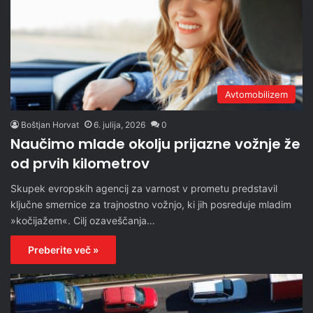
Avtomobilizem
Boštjan Horvat
6. julija, 2026
0
Naučimo mlade okolju prijazne vožnje že
od prvih kilometrov
Skupek evropskih agencij za varnost v prometu predstavil
ključne smernice za trajnostno vožnjo, ki jih posreduje mladim
»kočijažem«. Cilj ozaveščanja…
Preberite več »