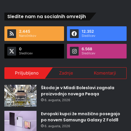
Sledite nam na socialnih omrežjih
2.445
12.352
Naročnikov
Sledilcev
0
6.568
Sledilcev
Sledilcev
Priljubljeno
Zadnje
Komentarji
Škoda je v Mladi Boleslavi zagnala
proizvodnjo novega Peaqa
6. avgusta, 2026
Evropski kupci že množično posegajo
po novem Samsungu Galaxy Z Fold8
6. avgusta, 2026