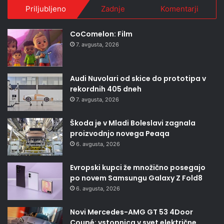
Priljubljeno
Zadnje
Komentarji
CoComelon: Film
7. avgusta, 2026
Audi Nuvolari od skice do prototipa v
rekordnih 405 dneh
7. avgusta, 2026
Škoda je v Mladi Boleslavi zagnala
proizvodnjo novega Peaqa
6. avgusta, 2026
Evropski kupci že množično posegajo
po novem Samsungu Galaxy Z Fold8
6. avgusta, 2026
Novi Mercedes-AMG GT 53 4Door
Coupé: vstopnica v svet električne