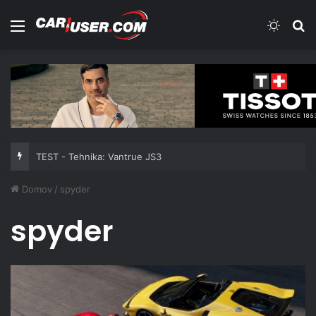
Meni
Switch
Iš
TEST - Tehnika: Vantrue JS3
Domov
/
spyder
spyder