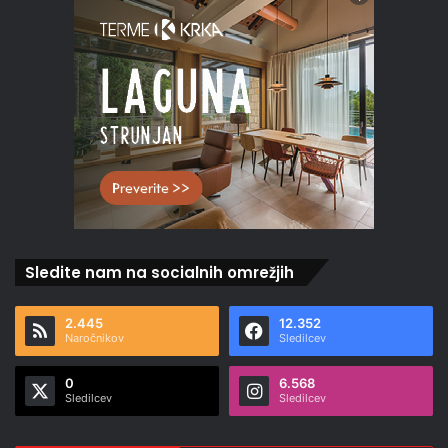
Sledite nam na socialnih omrežjih
2.445
12.352
Naročnikov
Sledilcev
0
6.568
Sledilcev
Sledilcev