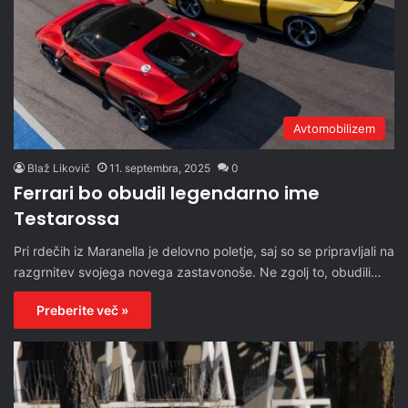
Avtomobilizem
Blaž Likovič
11. septembra, 2025
0
Ferrari bo obudil legendarno ime
Testarossa
Pri rdečih iz Maranella je delovno poletje, saj so se pripravljali na
razgrnitev svojega novega zastavonoše. Ne zgolj to, obudili…
Preberite več »