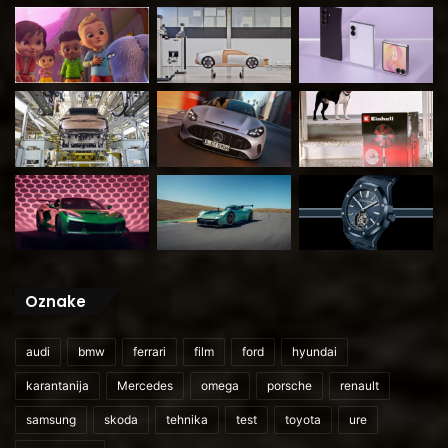
Oznake
audi
bmw
ferrari
film
ford
hyundai
karantanija
Mercedes
omega
porsche
renault
samsung
skoda
tehnika
test
toyota
ure