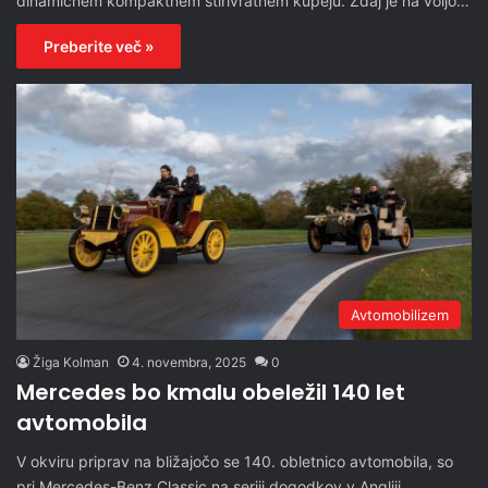
dinamičnem kompaktnem štirivratnem kupeju. Zdaj je na voljo…
Preberite več »
Avtomobilizem
Žiga Kolman
4. novembra, 2025
0
Mercedes bo kmalu obeležil 140 let
avtomobila
V okviru priprav na bližajočo se 140. obletnico avtomobila, so
pri Mercedes-Benz Classic na seriji dogodkov v Angliji