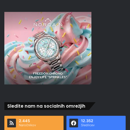
Sledite nam na socialnih omrežjih
2.445
12.352
Naročnikov
Sledilcev