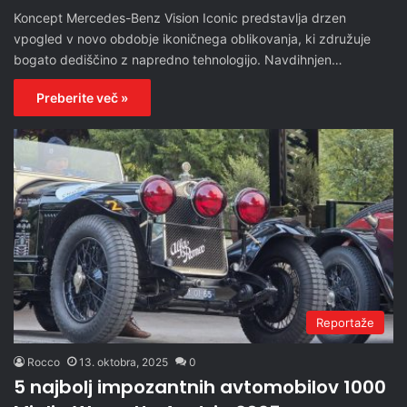
Koncept Mercedes-Benz Vision Iconic predstavlja drzen
vpogled v novo obdobje ikoničnega oblikovanja, ki združuje
bogato dediščino z napredno tehnologijo. Navdihnjen…
Preberite več »
Reportaže
Rocco
13. oktobra, 2025
0
5 najbolj impozantnih avtomobilov 1000