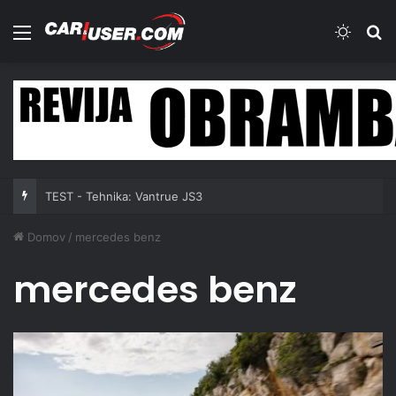
Meni
Switch
Iš
TEST - Tehnika: Vantrue JS3
Domov
/
mercedes benz
mercedes benz