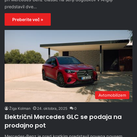
predstavil dve…
Preberite več »
Avtomobilizem
Žiga Kolman
24. oktobra, 2025
0
Električni Mercedes GLC se podaja na
prodajno pot
Mercedes-Benz je pred kratkim predstavil novega povsem