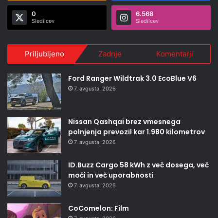
0
6.568
Sledilcev
Sledilcev
Priljubljeno
Zadnje
Komentarji
Ford Ranger Wildtrak 3.0 EcoBlue V6
7. avgusta, 2026
Nissan Qashqai brez vmesnega
polnjenja prevozil kar 1.980 kilometrov
7. avgusta, 2026
ID.Buzz Cargo 58 kWh z več dosega, več
moči in več uporabnosti
7. avgusta, 2026
CoComelon: Film