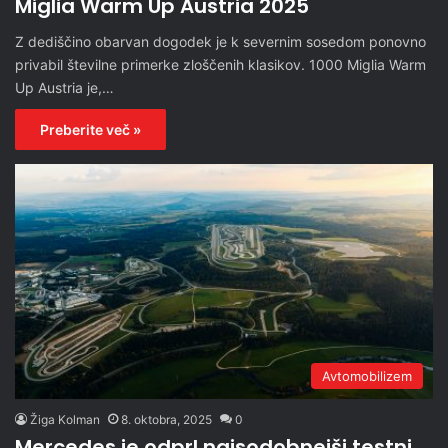
Miglia Warm Up Austria 2025
Z dediščino obarvan dogodek je k severnim sosedom ponovno
privabil številne primerke zloščenih klasikov. 1000 Miglia Warm
Up Austria je,…
Preberite več »
Avtomobilizem
Žiga Kolman
8. oktobra, 2025
0
Mercedes je odprl najsodobnejši testni