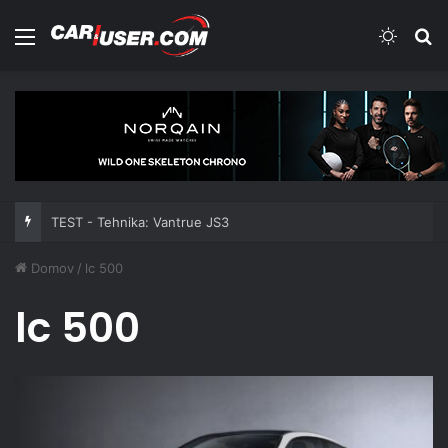
Meni
Switch
Iš
TEST - Tehnika: Vantrue JS3
Domov
/
lc 500
lc 500