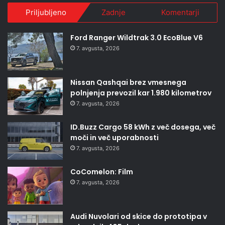
Priljubljeno
Zadnje
Komentarji
Ford Ranger Wildtrak 3.0 EcoBlue V6
7. avgusta, 2026
Nissan Qashqai brez vmesnega
polnjenja prevozil kar 1.980 kilometrov
7. avgusta, 2026
ID.Buzz Cargo 58 kWh z več dosega, več
moči in več uporabnosti
7. avgusta, 2026
CoComelon: Film
7. avgusta, 2026
Audi Nuvolari od skice do prototipa v