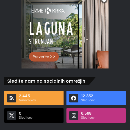
Sledite nam na socialnih omrežjih
2.445
12.352
Naročnikov
Sledilcev
0
6.568
Sledilcev
Sledilcev