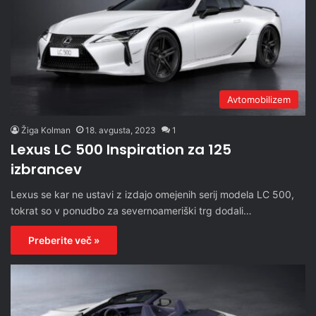
Avtomobilizem
Žiga Kolman
18. avgusta, 2023
1
Lexus LC 500 Inspiration za 125
izbrancev
Lexus se kar ne ustavi z izdajo omejenih serij modela LC 500,
tokrat so v ponudbo za severnoameriški trg dodali…
Preberite več »