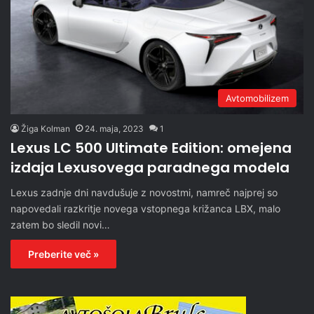
Avtomobilizem
Žiga Kolman
24. maja, 2023
1
Lexus LC 500 Ultimate Edition: omejena
izdaja Lexusovega paradnega modela
Lexus zadnje dni navdušuje z novostmi, namreč najprej so
napovedali razkritje novega vstopnega križanca LBX, malo
zatem bo sledil novi…
Preberite več »