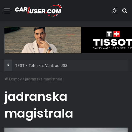
Meni
Switch
Iš
TEST - Tehnika: Vantrue JS3
Domov
/
jadranska magistrala
jadranska
magistrala