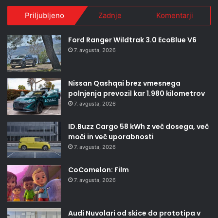
Priljubljeno
Zadnje
Komentarji
Ford Ranger Wildtrak 3.0 EcoBlue V6
7. avgusta, 2026
Nissan Qashqai brez vmesnega
polnjenja prevozil kar 1.980 kilometrov
7. avgusta, 2026
ID.Buzz Cargo 58 kWh z več dosega, več
moči in več uporabnosti
7. avgusta, 2026
CoComelon: Film
7. avgusta, 2026
Audi Nuvolari od skice do prototipa v