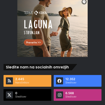
Sledite nam na socialnih omrežjih
2.445
12.352
Naročnikov
Sledilcev
0
6.568
Sledilcev
Sledilcev