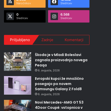
Naročnikov
Sledilcev
0
6.568
Sledilcev
Sledilcev
Priljubljeno
Zadnje
Komentarji
Škoda je v Mladi Boleslavi
zagnala proizvodnjo novega
Peaqa
6. avgusta, 2026
Evropski kupci že množično
posegajo po novem
Samsungu Galaxy Z Fold8
6. avgusta, 2026
Novi Mercedes-AMG GT 53
4Door Coupé: vstopnica v