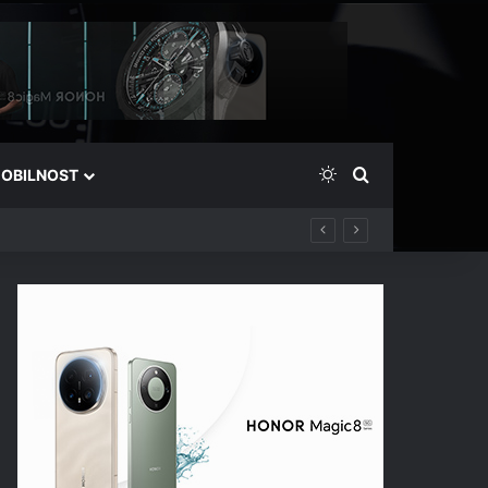
Switch skin
Išči
OBILNOST