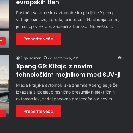
evropskih tleh
Rastoče šanghajsko avtomobilsko podjetje Xpeng
vztrajno širi svoje prodajne interese. Naslednja stopnja
je nastop v Evropi, začenši z Dansko, Norveško,…
Preberite več »
em
Žiga Kolman
22. septembra, 2022
1
Xpeng G9: Kitajci z novim
tehnološkim mejnikom med SUV-ji
Mlada kitajska avtomobilska znamka Xpeng se je že
izkazala z izdelavo resnično presunljivih električnih
avtomobilov, sedaj ponovno presenečajo z novim…
Preberite več »
em