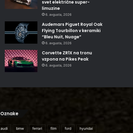
svet električne super-
limuzine
6. avgusta, 2026
Audemars Piguet Royal Oak
Flying Tourbillon v keramiki
“Bleu Nuit, Nuage”
6. avgusta, 2026
Corvette ZR1X na tronu
vzpona na Pikes Peak
6. avgusta, 2026
Oznake
audi
bmw
ferrari
film
ford
hyundai