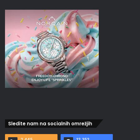
Sledite nam na socialnih omrežjih
2.445
12.352