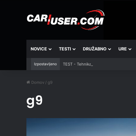
NOVICE
TESTI
DRUŽABNO
URE
Izpostavljeno
TEST - Tehnika: Vantrue JS3
Domov
/
g9
g9