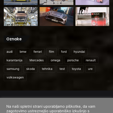
Oznake
audi
bmw
ferrari
film
ford
hyundai
karantanija
Mercedes
omega
porsche
renault
samsung
skoda
tehnika
test
toyota
ure
volkswagen
© 2026
CarAndUser.com
Na naši spletni strani uporabljamo piškotke, da vam
Domov
O nas
Cenik storitev
Pogoji uporabe
zagotovimo ustreznejšo uporabniško izkušnjo s