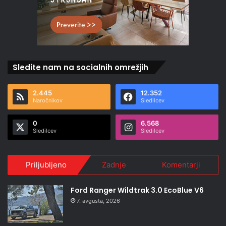
Sledite nam na socialnih omrežjih
2.445
12.352
Naročnikov
Sledilcev
0
6.568
Sledilcev
Sledilcev
Priljubljeno
Zadnje
Komentarji
Ford Ranger Wildtrak 3.0 EcoBlue V6
7. avgusta, 2026