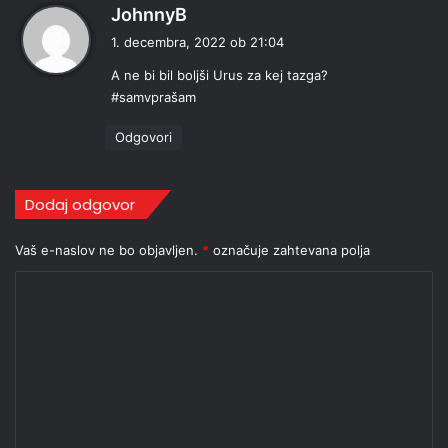
p
JohnnyB
r
1. decembra, 2022 ob 21:04
a
A ne bi bil boljši Urus za kej tazga?
v
#samvprašam
i
:
Odgovori
Dodaj odgovor
Vaš e-naslov ne bo objavljen.
*
označuje zahtevana polja
K
o
m
e
n
t