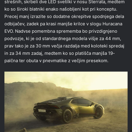
strešnih, skrbeli dve LED svetilki v nosu Sterrata, medtem
ko so široki blatniki enako našobljeni kot pri konceptu.
Precej manj izrazite so dodatne okrepitve spodnjega dela
odbijačev, zadek pa krasi manjše krilce v slogu Huracana
EVO. Nadvse pomembna sprememba bo privzdignjeno
podvozje, ki je od standardnega modela višje za 44 mm,
prav tako je za 30 mm večja razdalja med koloteki spredaj
in za 34 mm zadaj, medtem ko so platišča manjša 19-
palčna ter obuta v pnevmatike z večjim presekom.