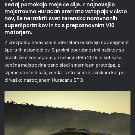
sedaj pomokajo meje še dlje. Z najnovejšo
mojstrovino Huracan Sterrato vstopajo v čisto
nov, še nerazkrit svet terensko naravnanih
superšportnikov in to s prepoznavnim V10
motorjem.
Z brezpotno naravnanim Sterratom odkrivajo nov segment
športnih avtomobilov. S prvimi podrobnostmi načrtov so
dražili že s konceptom prikazanim leta 2019 in kot kaže,
končna mojstrovina trsno sledi smernicam prototipa, z
izjemo strešnih luči, vendar s strešnim zračnikom kot pri
dirkaško nastrojenem Huracanu STO.