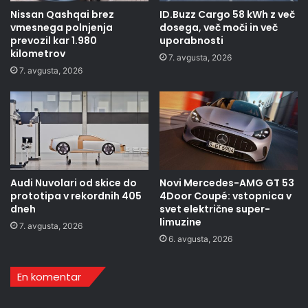
Nissan Qashqai brez
ID.Buzz Cargo 58 kWh z več
vmesnega polnjenja
dosega, več moči in več
prevozil kar 1.980
uporabnosti
kilometrov
7. avgusta, 2026
7. avgusta, 2026
Audi Nuvolari od skice do
Novi Mercedes-AMG GT 53
prototipa v rekordnih 405
4Door Coupé: vstopnica v
dneh
svet električne super-
limuzine
7. avgusta, 2026
6. avgusta, 2026
En komentar