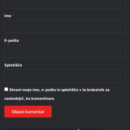
a
r
Ime
*
*
E-pošta
*
Spletišče
Shrani moje ime, e-pošto in spletišče v ta brskalnik za
naslednjič, ko komentiram.