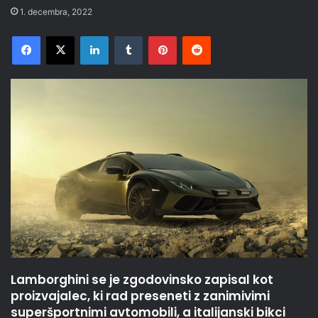
1. decembra, 2022
Facebook
X
LinkedIn
Tumblr
Pinterest
Reddit
Lamborghini se je zgodovinsko zapisal kot
proizvajalec, ki rad preseneti z zanimivimi
superšportnimi avtomobili, a italijanski bikci