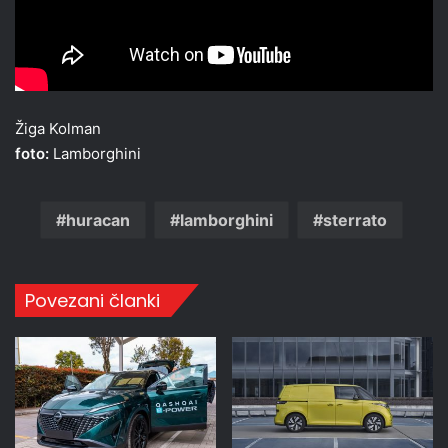
Žiga Kolman
foto:
Lamborghini
huracan
lamborghini
sterrato
Povezani članki