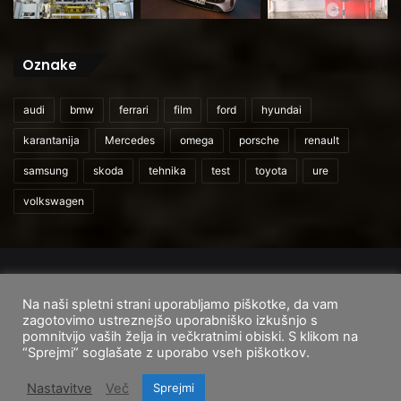
Oznake
audi
bmw
ferrari
film
ford
hyundai
karantanija
Mercedes
omega
porsche
renault
samsung
skoda
tehnika
test
toyota
ure
volkswagen
© 2026
CarAndUser.com
Na naši spletni strani uporabljamo piškotke, da vam
Domov
O nas
Cenik storitev
Pogoji uporabe
zagotovimo ustreznejšo uporabniško izkušnjo s
pomnitvijo vaših želja in večkratnimi obiski. S klikom na
Facebook
Instagram
TikTok
“Sprejmi” soglašate z uporabo vseh piškotkov.
Nastavitve
Več
Sprejmi