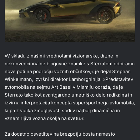
»V skladu z našimi vrednotami vizionarske, drzne in
nekonvencionalne blagovne znamke s Sterratom odpiramo
nove poti na področju voznih občutkov,« je dejal Stephan
Winkelmann, izvršni direktor Lamborghinija. »Predstavitev
avtomobila na sejmu Art Basel v Miamiju odraža, da je
Sterrato tako kot avantgardno umetniško delo radikalna in
izvirna interpretacija koncepta superšportnega avtomobila,
ki pa z vidika zmogljivosti sodi v najbolj dinamična in
vznemirljiva vozna okolja na svetu.«
Za dodatno osvetlitev na brezpotju bosta namesto