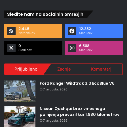
Sledite nam na socialnih omrežjih
2.445
12.352
Naročnikov
Sledilcev
0
6.568
Sledilcev
Sledilcev
Priljubljeno
Zadnje
Komentarji
Ford Ranger Wildtrak 3.0 EcoBlue V6
7. avgusta, 2026
Nissan Qashqai brez vmesnega
polnjenja prevozil kar 1.980 kilometrov
7. avgusta, 2026