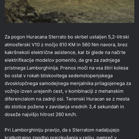
Za pogon Huracana Sterrato bo skrbel ustaljen 5,2-litrski
atmosferski V10 z močjo 610 KM in 560 Nm navora, brez
kakršnekoli električne asistence, kar bi glede na načrte
elektrifikacije modelov pomenilo, da gre za zadnjega
pristnega Lamborghinija. Prenos moči na vsa štiri kolesa
bo ostal v rokah bliskovitega sedemstopenjskega
dvosklopčnega samodejnega menjalnika prilagojenega za
vožnjo izven urejenih cest, v kombinaciji z mehanskim
diferencialom na zadnji osi. Terenski Huracan se z mesta
do stotice požene v zavidanja vrednih 3,4 sekundah in
doseže najvišjo hitrost 260 km/h.
Pri Lamborghiniju pravijo, da s Sterratom nadaljujejo
kratkotrajno zgodbo preizkušanja v reliju, namreč v