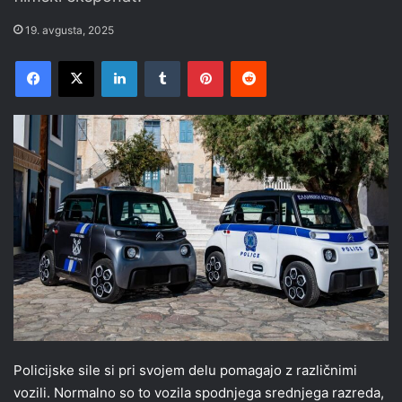
19. avgusta, 2025
Facebook
X
LinkedIn
Tumblr
Pinterest
Reddit
Policijske sile si pri svojem delu pomagajo z različnimi
vozili. Normalno so to vozila spodnjega srednjega razreda,