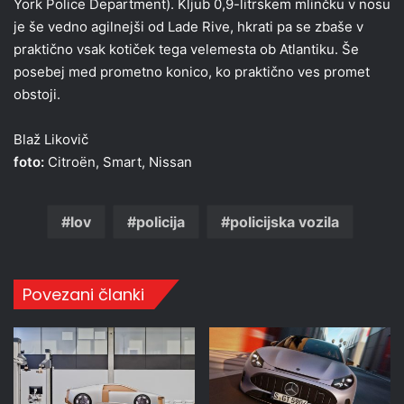
York Police Department). Kljub 0,9-litrskem mlinčku v nosu
je še vedno agilnejši od Lade Rive, hkrati pa se zbaše v
praktično vsak kotiček tega velemesta ob Atlantiku. Še
posebej med prometno konico, ko praktično ves promet
obstoji.
Blaž Likovič
foto:
Citroën, Smart, Nissan
lov
policija
policijska vozila
Povezani članki