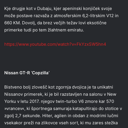
Kje drugje kot v Dubaju, kjer apeninski konjiček svoje
može postave razvaža z atmosferskim 6,2-litrskim V12 in
660 KM. Dovolj, da brez večjih težav lovi eksotične
primerke tudi po tem žlahtnem emiratu.
https://www.youtube.com/watch?v=FkYzxSW5hn4
Nissan GT-R ‘Copzilla’
Bistveno bolj zlovešč kot zgornja dvojica je ta unikatni
Nissanov primerek, ki je bil razstavljen na salonu v New
Yorku v letu 2017. njegov twin-turbo V6 zmore kar 570
»vrancev«, ki športnega samuraja katapultirajo do stotice v
zgolj 2,7 sekunde. Hiter, agilen in obdan z modrimi lučmi
vsekakor preži na zlikovce vseh sort, ki mu zares stežka