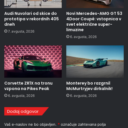
Audi Nuvolari od skice do
Novi Mercedes-AMG GT 53
prototipa v rekordnih 405
4Door Coupé: vstopnica v
dneh
svet električne super-
limuzine
7. avgusta, 2026
6. avgusta, 2026
Corvette ZR1X na tronu
Monterey bo razgrnil
vzpona na Pikes Peak
McMurtryjev dirkalnik!
6. avgusta, 2026
6. avgusta, 2026
Dodaj odgovor
Vaš e-naslov ne bo objavljen.
*
označuje zahtevana polja