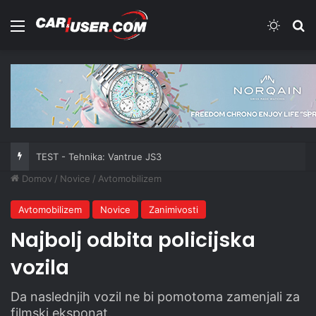
Meni
Switch
Iš
TEST - Tehnika: Vantrue JS3
Domov
/
Novice
/
Avtomobilizem
Avtomobilizem
Novice
Zanimivosti
Najbolj odbita policijska
vozila
Da naslednjih vozil ne bi pomotoma zamenjali za
filmski eksponat.