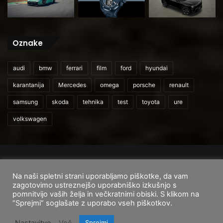
Oznake
audi
bmw
ferrari
film
ford
hyundai
karantanija
Mercedes
omega
porsche
renault
samsung
skoda
tehnika
test
toyota
ure
volkswagen
© 2026
CarAndUser.com
Na naši spletni strani uporabljamo piškotke, da vam
Domov
O nas
Cenik storitev
Pogoji uporabe
zagotovimo ustreznejšo uporabniško izkušnjo s
pomnitvijo vaših želja in večkratnimi obiski. S klikom na
Facebook
Instagram
TikTok
“Sprejmi” soglašate z uporabo vseh piškotkov.
Nastavitve
Več
Sprejmi