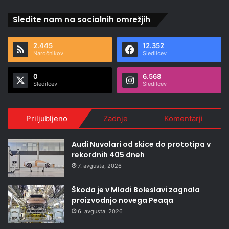
Sledite nam na socialnih omrežjih
2.445
12.352
Naročnikov
Sledilcev
0
6.568
Sledilcev
Sledilcev
Priljubljeno
Zadnje
Komentarji
Audi Nuvolari od skice do prototipa v
rekordnih 405 dneh
7. avgusta, 2026
Škoda je v Mladi Boleslavi zagnala
proizvodnjo novega Peaqa
6. avgusta, 2026