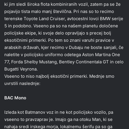
ki jim sledi široka flota kombiniranih vozil, zatem pa se že
pojavijo tista malo manj številčna. Pri nas so to recimo
terenske Toyote Land Cruiser, avtocestni lovci BMW serije
5 in podobno. Vseeno pa so na našem planetu določene
policijske ekipe, ki svoje delo opravljajo s precej bolj
eksotičnimi primerki. Po tem so znani varuhi pravice v
arabskih državah, kjer recimo v Dubaju ne boste sanjali, če
naletite v policijsko uniformo odetega Aston Martina One
77, Forda Shelby Mustang, Bentley Continentala GT in celo
Bugatti Veyrona.
Vseeno to niso najbolj eksotični primerki. Mednje smo
uvrstili naslednje:
BAC Mono
Izleda kot Batmanov voz in ne kot policijsko vozilo, pa
vseeno to pravzaprav je. Imajo ga na otoku Man, ki se
nahaja sredi irskega morja, lokalnemu šerifu pa so ga