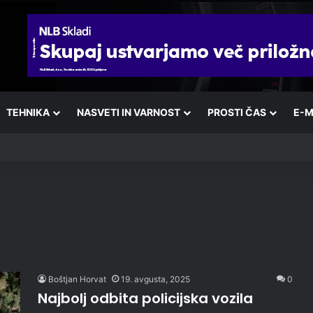
TEHNIKA
NASVETI IN VARNOST
PROSTI ČAS
E-M
Boštjan Horvat
19. avgusta, 2025
0
Najbolj odbita policijska vozila