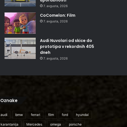
7. avgusta, 2026
CoComelon: Film
7. avgusta, 2026
Audi Nuvolari od skice do
prototipa v rekordnih 405
dneh
7. avgusta, 2026
Oznake
audi
bmw
ferrari
film
ford
hyundai
karantanija
Mercedes
omega
porsche