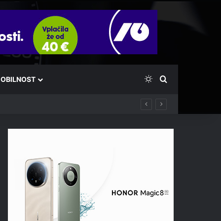
Switch skin
Išči
OBILNOST