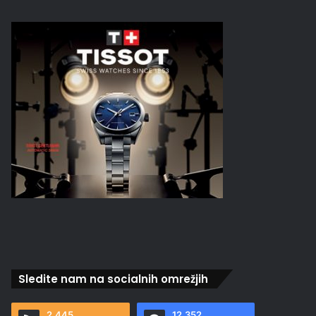
Sledite nam na socialnih omrežjih
2.445
12.352