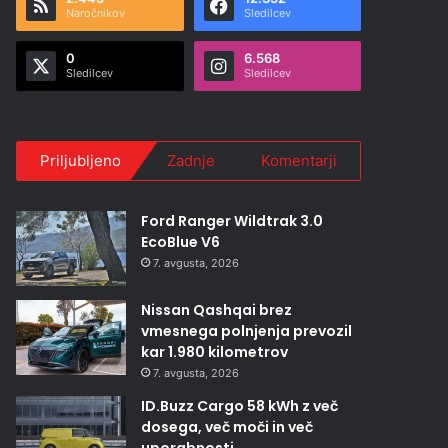
Naročnikov
Sledilcev
0
6.568
Sledilcev
Sledilcev
Priljubljeno
Zadnje
Komentarji
Ford Ranger Wildtrak 3.0
EcoBlue V6
7. avgusta, 2026
Nissan Qashqai brez
vmesnega polnjenja prevozil
kar 1.980 kilometrov
7. avgusta, 2026
ID.Buzz Cargo 58 kWh z več
dosega, več moči in več
uporabnosti