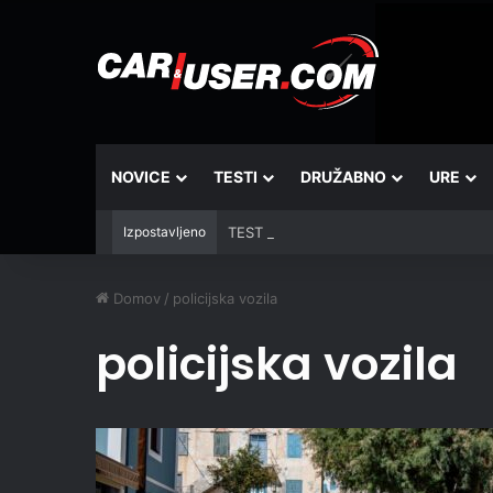
NOVICE
TESTI
DRUŽABNO
URE
Izpostavljeno
TEST - Tehnika: Vantrue JS3
Domov
/
policijska vozila
policijska vozila