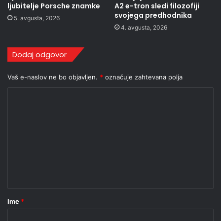
ljubitelje Porsche znamke
A2 e-tron sledi filozofiji
svojega predhodnika
5. avgusta, 2026
4. avgusta, 2026
Dodaj odgovor
Vaš e-naslov ne bo objavljen.
*
označuje zahtevana polja
K
o
m
e
n
t
a
r
Ime
*
*