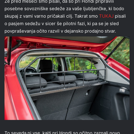
Že pred meseci smo pisali, da so pri Hondi pripravili
posebne sovozniške sedeže za vaše ljubljenčke, ki bodo
skupaj z vami varno pričakali cilj. Takrat smo
TUKAJ
pisali
o pasjem sedežu v sicer še pilotni fazi, ki pa se je sled
povpraševanja očito razvil v dejansko prodajno stvar.
To seveda ni vse, kajti pri Hondi so očitno zaznali novo