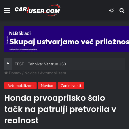
Meni
Switch
Iš
TEST - Tehnika: Vantrue JS3
Domov
/
Novice
/
Avtomobilizem
Avtomobilizem
Novice
Zanimivosti
Honda prvoaprilsko šalo
tačk na patrulji pretvorila v
realnost