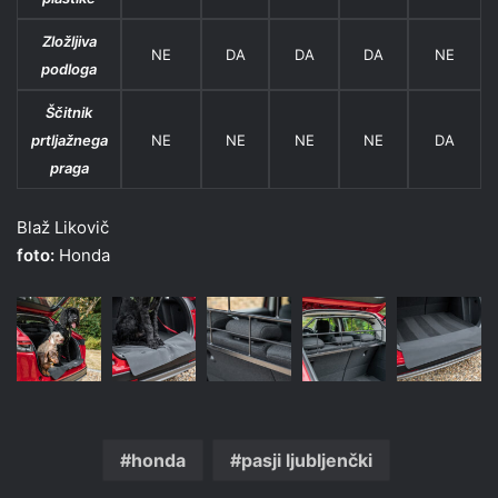
Zložljiva
NE
DA
DA
DA
NE
podloga
Ščitnik
prtljažnega
NE
NE
NE
NE
DA
praga
Blaž Likovič
foto:
Honda
honda
pasji ljubljenčki