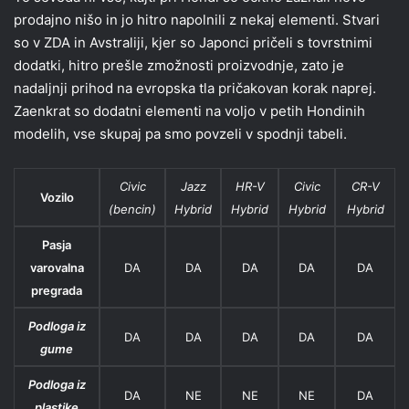
prodajno nišo in jo hitro napolnili z nekaj elementi. Stvari
so v ZDA in Avstraliji, kjer so Japonci pričeli s tovrstnimi
dodatki, hitro prešle zmožnosti proizvodnje, zato je
nadaljnji prihod na evropska tla pričakovan korak naprej.
Zaenkrat so dodatni elementi na voljo v petih Hondinih
modelih, vse skupaj pa smo povzeli v spodnji tabeli.
Civic
Jazz
HR-V
Civic
CR-V
Vozilo
(bencin)
Hybrid
Hybrid
Hybrid
Hybrid
Pasja
varovalna
DA
DA
DA
DA
DA
pregrada
Podloga iz
DA
DA
DA
DA
DA
gume
Podloga iz
DA
NE
NE
NE
DA
plastike