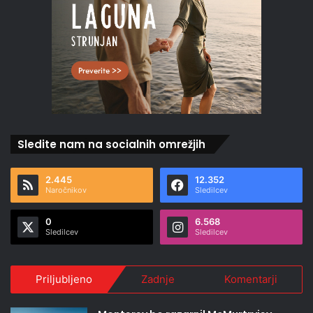
Sledite nam na socialnih omrežjih
2.445
12.352
Naročnikov
Sledilcev
0
6.568
Sledilcev
Sledilcev
Priljubljeno
Zadnje
Komentarji