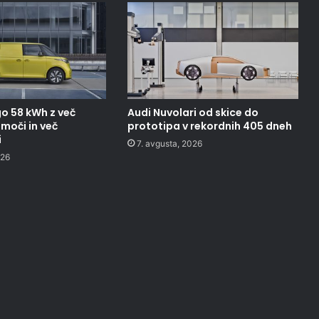
o 58 kWh z več
Audi Nuvolari od skice do
moči in več
prototipa v rekordnih 405 dneh
i
7. avgusta, 2026
026