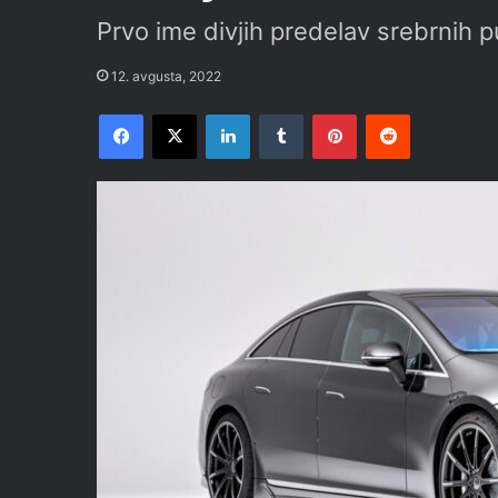
Prvo ime divjih predelav srebrnih p
12. avgusta, 2022
Facebook
X
LinkedIn
Tumblr
Pinterest
Reddit