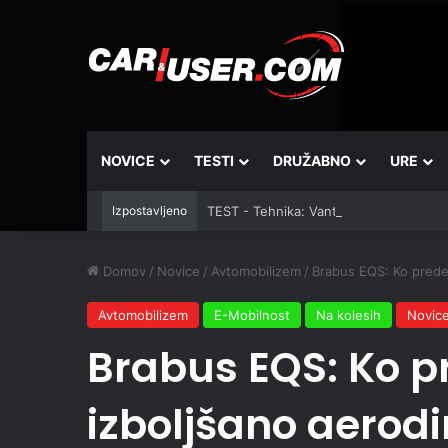
NOVICE
TESTI
DRUŽABNO
URE
Izpostavljeno
TEST - Tehnika: Vantrue JS3
Domov
/
Novice
/
Avtomobilizem
/
Brabus EQS: Ko prede
Avtomobilizem
E-Mobilnost
Na kolesih
Novic
Brabus EQS: Ko p
izboljšano aerod