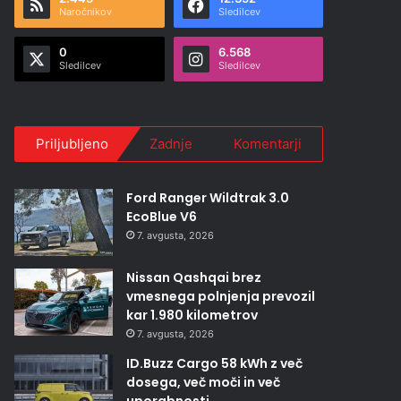
Naročnikov
Sledilcev
0
6.568
Sledilcev
Sledilcev
Priljubljeno
Zadnje
Komentarji
Ford Ranger Wildtrak 3.0
EcoBlue V6
7. avgusta, 2026
Nissan Qashqai brez
vmesnega polnjenja prevozil
kar 1.980 kilometrov
7. avgusta, 2026
ID.Buzz Cargo 58 kWh z več
dosega, več moči in več
uporabnosti