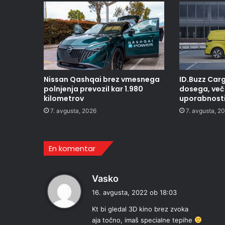
Nissan Qashqai brez vmesnega
ID.Buzz Carg
polnjenja prevozil kar 1.980
dosega, več 
kilometrov
uporabnost
7. avgusta, 2026
7. avgusta, 2
En komentar
p
Vasko
r
16. avgusta, 2022 ob 18:03
a
Kt bi gledal 3D kino brez zvoka
v
aja točno, imaš specialne tepihe
i