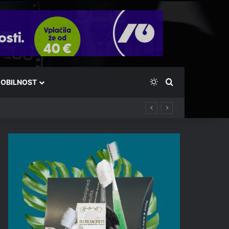
Switch skin
Išči
OBILNOST