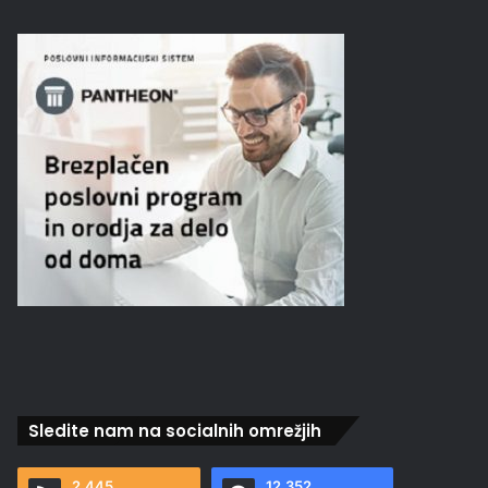
Sledite nam na socialnih omrežjih
2.445
12.352