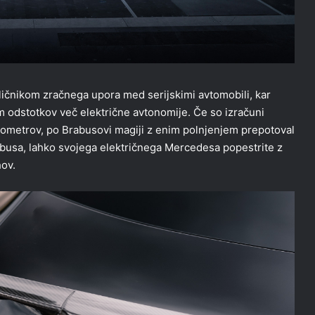
ličnikom zračnega upora med serijskimi avtomobili, kar
m odstotkov več električne avtonomije. Če so izračuni
ometrov, po Brabusovi magiji z enim polnjenjem prepotoval
abusa, lahko svojega električnega Mercedesa popestrite z
hov.