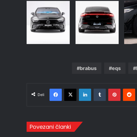
brabus
eqs
Facebook
X
LinkedIn
Tumblr
Pinteres
R
Deli
Povezani članki