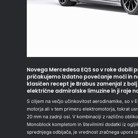
Novega Mercedesa EQS so v roke dobili pr
pričakujemo izdatno povečanje moči in n
klasičen recept je Brabus zamenjal z bol
električne admiralske limuzine in ji raje
S ciljem na večjo učinkovitost aerodinamike, so v 
motorja ali v tem primeru elektromotorja, tokrat u
20 mm na zadnji osi. V kombinaciji z različno oblik
Monoblock kompletom in številnimi dodatki iz ogljik
sprednjega odbijača, je vrednost zračnega upora iz