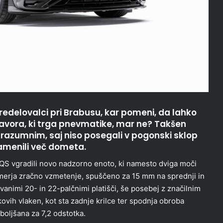
edelovalci pri Brabusu, kar pomeni, da lahko
avora, ki trga pnevmatike, mar ne? Takšen
j razumnim, saj niso posegali v pogonski sklop
 namenili več dometa.
EQS vgradili novo nadzorno enoto, ki namesto dviga moči
smerja zračno vzmetenje, spuščeno za 15 mm na sprednji in
ovanimi 20- in 22-palčnimi platišči, še posebej z značilnim
ovih vlaken, kot sta zadnje krilce ter spodnja obroba
boljšana za 7,2 odstotka.