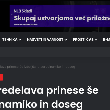
TEHNIKA
NASVETI IN VARNOST
PROSTI ČAS
E-M
lava prinese še izboljšano aerodinamiko in doseg
e
redelava prinese še
inamiko in doseg