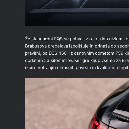
Že standardni EQS se pohvali z rekordno nizkim ko
Brabusova predelava izboljšuje in prinaša do sede
pravilni, bo EQS 450+ z osnovnim dometom 759 kil
dodatnih 53 kilometrov. Ker gre kljub vsemu za Br
izbiro notranjih okrasnih površin in kvalitetnih tepi