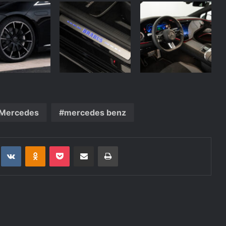
Mercedes
mercedes benz
t
eddit
VKontakte
Odnoklassniki
Pocket
Deli po epošti
Natisni