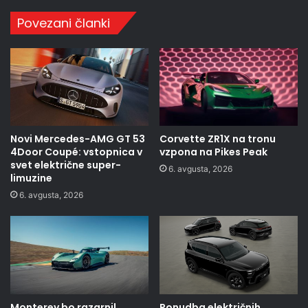
Povezani članki
Novi Mercedes-AMG GT 53
Corvette ZR1X na tronu
4Door Coupé: vstopnica v
vzpona na Pikes Peak
svet električne super-
6. avgusta, 2026
limuzine
6. avgusta, 2026
Monterey bo razgrnil
Ponudba električnih