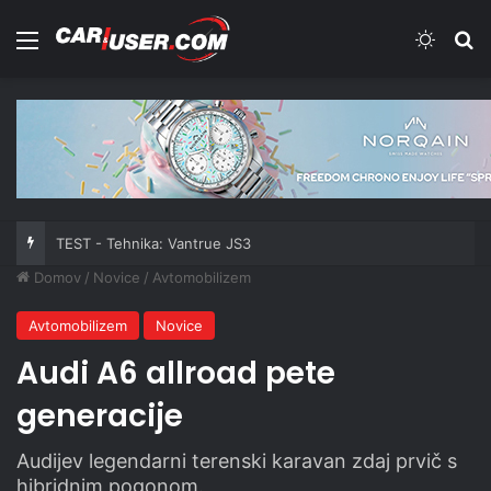
Meni
Switch
Iš
TEST - Tehnika: Vantrue JS3
Domov
/
Novice
/
Avtomobilizem
Avtomobilizem
Novice
Audi A6 allroad pete
generacije
Audijev legendarni terenski karavan zdaj prvič s
hibridnim pogonom.