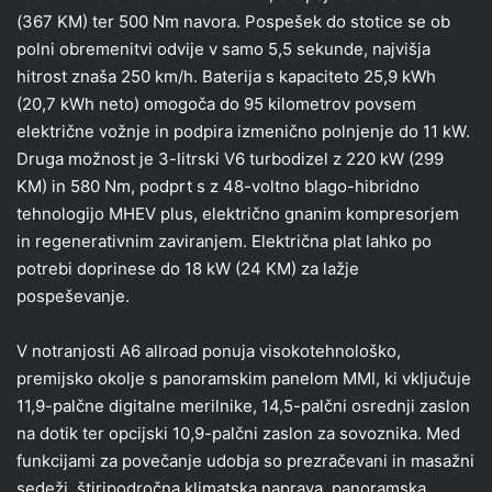
(367 KM) ter 500 Nm navora. Pospešek do stotice se ob
polni obremenitvi odvije v samo 5,5 sekunde, najvišja
hitrost znaša 250 km/h. Baterija s kapaciteto 25,9 kWh
(20,7 kWh neto) omogoča do 95 kilometrov povsem
električne vožnje in podpira izmenično polnjenje do 11 kW.
Druga možnost je 3-litrski V6 turbodizel z 220 kW (299
KM) in 580 Nm, podprt s z 48-voltno blago-hibridno
tehnologijo MHEV plus, električno gnanim kompresorjem
in regenerativnim zaviranjem. Električna plat lahko po
potrebi doprinese do 18 kW (24 KM) za lažje
pospeševanje.
V notranjosti A6 allroad ponuja visokotehnološko,
premijsko okolje s panoramskim panelom MMI, ki vključuje
11,9-palčne digitalne merilnike, 14,5-palčni osrednji zaslon
na dotik ter opcijski 10,9-palčni zaslon za sovoznika. Med
funkcijami za povečanje udobja so prezračevani in masažni
sedeži, štiripodročna klimatska naprava, panoramska