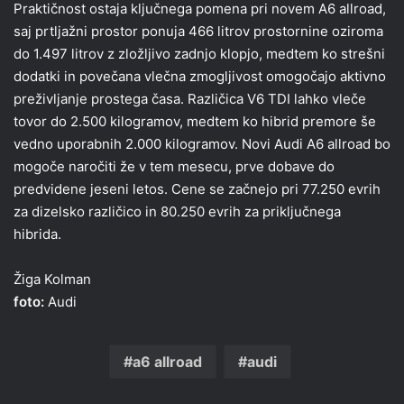
Praktičnost ostaja ključnega pomena pri novem A6 allroad,
saj prtljažni prostor ponuja 466 litrov prostornine oziroma
do 1.497 litrov z zložljivo zadnjo klopjo, medtem ko strešni
dodatki in povečana vlečna zmogljivost omogočajo aktivno
preživljanje prostega časa. Različica V6 TDI lahko vleče
tovor do 2.500 kilogramov, medtem ko hibrid premore še
vedno uporabnih 2.000 kilogramov. Novi Audi A6 allroad bo
mogoče naročiti že v tem mesecu, prve dobave do
predvidene jeseni letos. Cene se začnejo pri 77.250 evrih
za dizelsko različico in 80.250 evrih za priključnega
hibrida.
Žiga Kolman
foto:
Audi
a6 allroad
audi