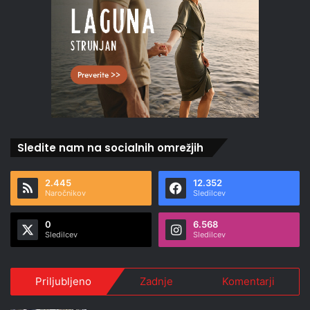
Sledite nam na socialnih omrežjih
2.445
12.352
Naročnikov
Sledilcev
0
6.568
Sledilcev
Sledilcev
Priljubljeno
Zadnje
Komentarji