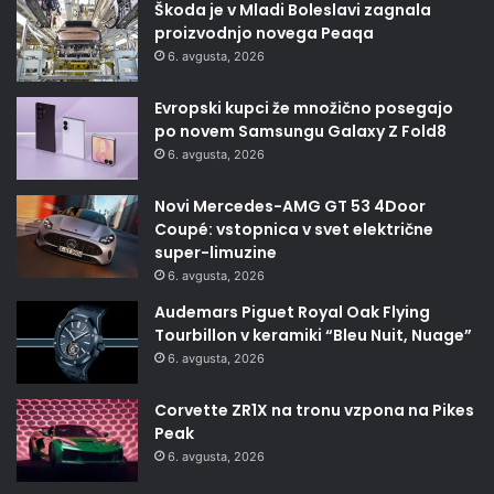
Škoda je v Mladi Boleslavi zagnala
proizvodnjo novega Peaqa
6. avgusta, 2026
Evropski kupci že množično posegajo
po novem Samsungu Galaxy Z Fold8
6. avgusta, 2026
Novi Mercedes-AMG GT 53 4Door
Coupé: vstopnica v svet električne
super-limuzine
6. avgusta, 2026
Audemars Piguet Royal Oak Flying
Tourbillon v keramiki “Bleu Nuit, Nuage”
6. avgusta, 2026
Corvette ZR1X na tronu vzpona na Pikes
Peak
6. avgusta, 2026