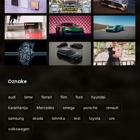
Oznake
audi
bmw
ferrari
film
ford
hyundai
karantanija
Mercedes
omega
porsche
renault
samsung
skoda
tehnika
test
toyota
ure
volkswagen