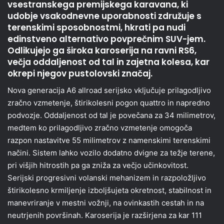
vsestranskega premijskega karavana, ki
udobje vsakodnevne uporabnosti združuje s
terenskimi sposobnostmi, hkrati pa nudi
edinstveno alternativo povprečnim SUV-jem.
Odlikujejo ga široka karoserija na ravni RS6,
večja oddaljenost od tal in zajetna kolesa, kar
okrepi njegov pustolovski značaj.
Nova generacija A6 allroad serijsko vključuje prilagodljivo
zračno vzmetenje, štirikolesni pogon quattro in napredno
podvozje. Oddaljenost od tal je povečana za 34 milimetrov,
medtem ko prilagodljivo zračno vzmetenje omogoča
razpon nastavitve 55 milimetrov z namenskimi terenskimi
načini. Sistem lahko vozilo dodatno dvigne za težje terene,
pri višjih hitrostih pa ga zniža za večjo učinkovitost.
Serijski progresivni volanski mehanizem in razpoložljivo
štirikolesno krmiljenje izboljšujeta okretnost, stabilnost in
manevriranje v mestni vožnji, na ovinkastih cestah in na
neutrjenih površinah. Karoserija je razširjena za kar 111