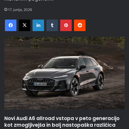
17. junija, 2026
Facebook
X
LinkedIn
Tumblr
Pinterest
Reddit
Novi Audi A6 allroad vstopa v peto generacijo
kot zmogljivejša in bolj nastopaška različica