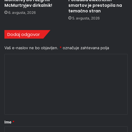
McMurtryjev dirkalnik!
smartov je prestopila na
temačno stran
6. avgusta, 2026
5. avgusta, 2026
Dodaj odgovor
Vaš e-naslov ne bo objavljen.
*
označuje zahtevana polja
K
o
m
e
n
t
a
r
Ime
*
*