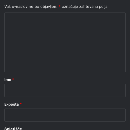
Vaš e-naslov ne bo objavljen.
*
označuje zahtevana polja
K
o
m
e
n
t
a
r
Ime
*
*
E-pošta
*
Spletišče