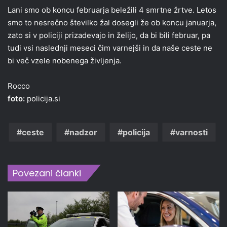
Lani smo ob koncu februarja beležili 4 smrtne žrtve. Letos
smo to nesrečno številko žal dosegli že ob koncu januarja,
zato si v policiji prizadevajo in želijo, da bi bili februar, pa
tudi vsi naslednji meseci čim varnejši in da naše ceste ne
bi več vzele nobenega življenja.
Rocco
foto:
policija.si
ceste
nadzor
policija
varnosti
Povezani članki