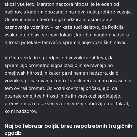
skozi vse leto. Maraton nadzora hitrosti je le eden od
načinov, s katerim opozarjajo na nevarnost prehitre vožnje.
Osnovni namen tovrstnega nadzora ni usmerjen v
kaznovanje voznikov – kar kaže tudi dejstvo, da Policija
vsako leto objavi seznam lokacij, kjer bo maraton nadzora
hitrosti potekal – temveč v spreminjanje vozniških navad.
Vožnja v skladu s predpisi od voznikov zahteva, da
spremljajo prometno signalizacijo in se ravnajo po
omejitvah hitrosti, nikakor pa ni namen nadzora, da bi
vozniki v pričakovanju kontrol vozili nerazumno počasi in s
tem ovirali promet. Od voznikov torej pričakujejo, da
poznajo omejitve hitrosti in da jih vseskozi spoštujejo,
predvsem pa da takšen vzorec vožnje obdržijo tudi takrat,
ko ni nadzorov.
Naj bo februar boljši, brez nepotrebnih tragičnih
zgodb