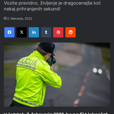
Vozite previdno, življenje je dragocenejše kot
nekaj prihranjenih sekund!
2. februarja, 2022
Facebook
X
LinkedIn
Tumblr
Pinterest
Reddit