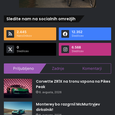
Sledite nam na socialnih omrežjih
2.445
12.352
Naročnikov
Sledilcev
0
6.568
Sledilcev
Sledilcev
Priljubljeno
Zadnje
Komentarji
Corvette ZR1X na tronu vzpona na Pikes
Peak
6. avgusta, 2026
Monterey bo razgrnil McMurtryjev
dirkalnik!
6. avgusta, 2026