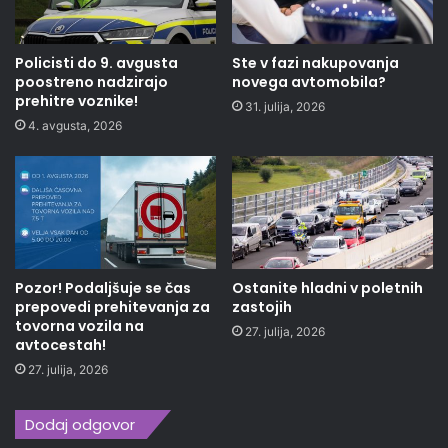
Policisti do 9. avgusta
Ste v fazi nakupovanja
poostreno nadzirajo
novega avtomobila?
prehitre voznike!
31. julija, 2026
4. avgusta, 2026
Pozor! Podaljšuje se čas
Ostanite hladni v poletnih
prepovedi prehitevanja za
zastojih
tovorna vozila na
27. julija, 2026
avtocestah!
27. julija, 2026
Dodaj odgovor