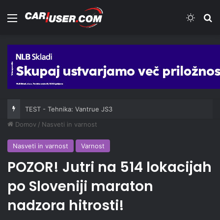
Meni
Switch
Iš
TEST - Tehnika: Vantrue JS3
Domov
/
Nasveti in varnost
Nasveti in varnost
Varnost
POZOR! Jutri na 514 lokacijah
po Sloveniji maraton
nadzora hitrosti!