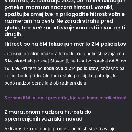
V četrtek, 3. februarja 2022, bo na 514 lokacijah
potekal maraton nadzora hitrosti. Vozniki,
spoštujte omejitve in prilagodite hitrost vožnje
razmeram na cesti. Ne zaradi strahu pred
globo, temveč zaradi svoje varnosti in varnosti
drugih.
Hitrost bo na 514 lokacijah merilo 214 policistov
Jutrišnji maraton nadzora hitrosti bodo policisti izvajali na
514 lokacijah
po vsej Sloveniji, nadzor bo potekal
od 8. do
19. ure
. Pri tem bo
sodelovalo 214 policistov
, občasno pa
se jim bodo pridružile tudi ostale policijske patrulje, ki
bodo nadzor opravljale ob rednem delu.
Seznam 514 lokacij: preverite, kje vse bomo merili hitrost
Z maratonom nadzora hitrosti do
spremenjenih vozniških navad
Aktivnosti za umirjanje prometa policisti sicer izvajajo