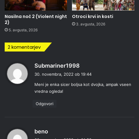
Nasilna noč 2 (Violent night
Otroci krvi in kosti
2)
3. avgusta, 2026
5. avgusta, 2026
2 komentarjev
p
Submariner1998
r
30. novembra, 2022 ob 19:44
a
Meni je enka sicer boljsa kot dvojka, ampak vseen
v
vredna ogleda!
i
:
Odgovori
p
beno
r