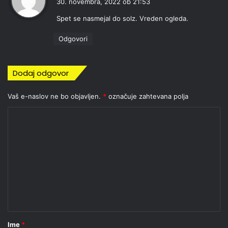
30. novembra, 2022 ob 21:53
a
Spet se nasmejal do solz. Vreden ogleda.
v
i
Odgovori
:
Dodaj odgovor
Vaš e-naslov ne bo objavljen.
*
označuje zahtevana polja
K
o
m
e
n
t
a
r
Ime
*