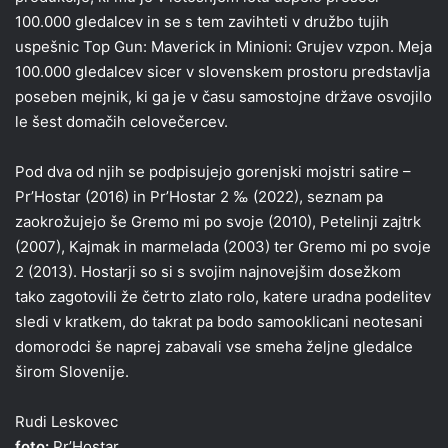
100.000 gledalcev in se s tem zavihteti v družbo tujih
uspešnic Top Gun: Maverick in Minioni: Grujev vzpon. Meja
100.000 gledalcev sicer v slovenskem prostoru predstavlja
poseben mejnik, ki ga je v času samostojne države osvojilo
le šest domačih celovečercev.
Pod dva od njih se podpisujejo gorenjski mojstri satire –
Pr’Hostar (2016) in Pr’Hostar 2 ‰ (2022), seznam pa
zaokrožujejo še Gremo mi po svoje (2010), Petelinji zajtrk
(2007), Kajmak in marmelada (2003) ter Gremo mi po svoje
2 (2013). Hostarji so si s svojim najnovejšim dosežkom
tako zagotovili že četrto zlato rolo, katere uradna podelitev
sledi v kratkem, do takrat pa bodo samooklicani neotesani
domorodci še naprej zabavali vse smeha željne gledalce
širom Slovenije.
Rudi Leskovec
foto:
Pr’Hostar