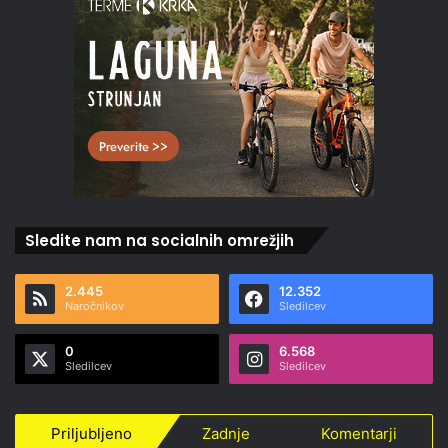
Sledite nam na socialnih omrežjih
2.445
12.352
Naročnikov
Sledilcev
0
6.568
Sledilcev
Sledilcev
Priljubljeno
Zadnje
Komentarji