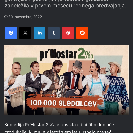
zabeležila v prvem mesecu rednega predvajanja.
30. novembra, 2022
Facebook
X
LinkedIn
Tumblr
Pinterest
Reddit
Komedija Pr’Hostar 2 ‰ je postala edini film domače
produkcije, ki mu je v letošnjem letu uspelo preseči