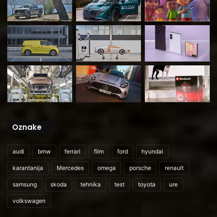
Oznake
audi
bmw
ferrari
film
ford
hyundai
karantanija
Mercedes
omega
porsche
renault
samsung
skoda
tehnika
test
toyota
ure
volkswagen