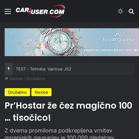
Meni
Switch
Iš
TEST - Tehnika: Vantrue JS3
Domov
/
Družabno
Družabno
Novice
Pr’Hostar že čez magično 100
… tisočico!
Z dvema promiloma podkrepljena vrnitev
gorenjskih gaunarjev je 100.000 gledalcev