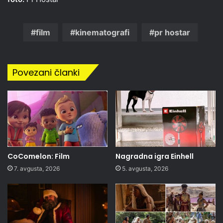
film
kinematografi
pr hostar
Povezani članki
CoComelon: Film
Nagradna igra Einhell
7. avgusta, 2026
5. avgusta, 2026