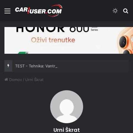
Meni
Switch
Iš
TEST - Tehnika: Vantrue JS3
Domov
/
Urni Škrat
Urni Škrat