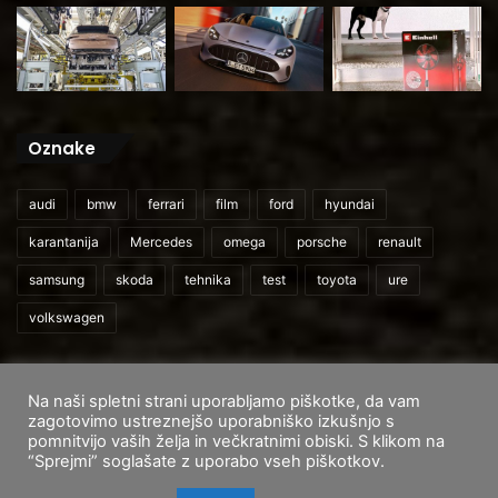
Oznake
audi
bmw
ferrari
film
ford
hyundai
karantanija
Mercedes
omega
porsche
renault
samsung
skoda
tehnika
test
toyota
ure
volkswagen
Na naši spletni strani uporabljamo piškotke, da vam
© 2026
CarAndUser.com
zagotovimo ustreznejšo uporabniško izkušnjo s
pomnitvijo vaših želja in večkratnimi obiski. S klikom na
Domov
O nas
Cenik storitev
Pogoji uporabe
“Sprejmi” soglašate z uporabo vseh piškotkov.