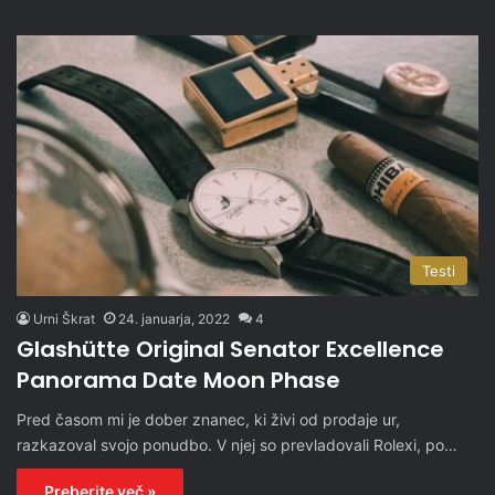
Testi
Urni Škrat
24. januarja, 2022
4
Glashütte Original Senator Excellence
Panorama Date Moon Phase
Pred časom mi je dober znanec, ki živi od prodaje ur,
razkazoval svojo ponudbo. V njej so prevladovali Rolexi, po…
Preberite več »