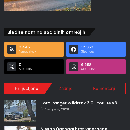
Sledite nam na socialnih omrežjih
2.445
12.352
Naročnikov
Sledilcev
0
6.568
Sledilcev
Sledilcev
Priljubljeno
Zadnje
Komentarji
Ford Ranger Wildtrak 3.0 EcoBlue V6
7. avgusta, 2026
Nissan Qashqai brez vmesnega