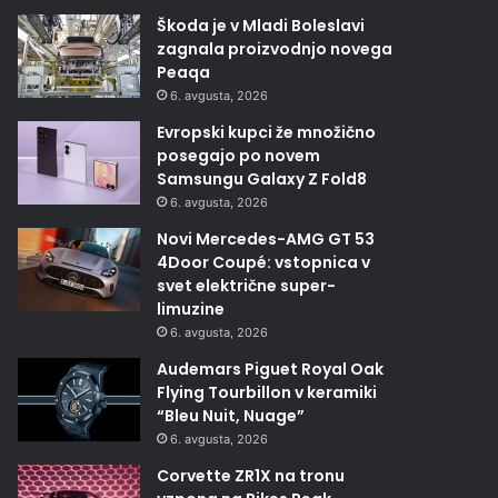
Škoda je v Mladi Boleslavi
zagnala proizvodnjo novega
Peaqa
6. avgusta, 2026
Evropski kupci že množično
posegajo po novem
Samsungu Galaxy Z Fold8
6. avgusta, 2026
Novi Mercedes-AMG GT 53
4Door Coupé: vstopnica v
svet električne super-
limuzine
6. avgusta, 2026
Audemars Piguet Royal Oak
Flying Tourbillon v keramiki
“Bleu Nuit, Nuage”
6. avgusta, 2026
Corvette ZR1X na tronu