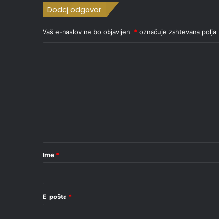
Dodaj odgovor
Vaš e-naslov ne bo objavljen.
*
označuje zahtevana polja
K
o
m
e
n
t
a
r
Ime
*
*
E-pošta
*