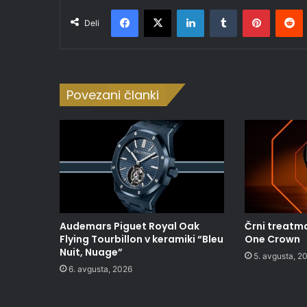
Facebook
X
LinkedIn
Tumblr
Pinteres
R
Deli
Povezani članki
Audemars Piguet Royal Oak
Črni treatma
Flying Tourbillon v keramiki “Bleu
One Crown
Nuit, Nuage”
5. avgusta, 2
6. avgusta, 2026