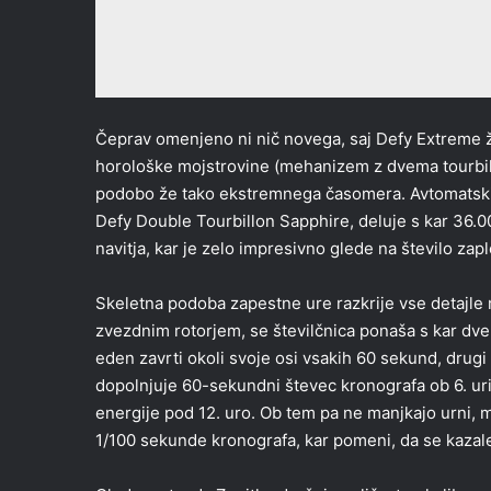
Čeprav omenjeno ni nič novega, saj Defy Extreme že
horološke mojstrovine (mehanizem z dvema tourbillo
podobo že tako ekstremnega časomera. Avtomatski 
Defy Double Tourbillon Sapphire, deluje s kar 36.0
navitja, kar je zelo impresivno glede na število zap
Skeletna podoba zapestne ure razkrije vse detajle 
zvezdnim rotorjem, se številčnica ponaša s kar dve
eden zavrti okoli svoje osi vsakih 60 sekund, drug
dopolnjuje 60-sekundni števec kronografa ob 6. uri,
energije pod 12. uro. Ob tem pa ne manjkajo urni, m
1/100 sekunde kronografa, kar pomeni, da se kazal