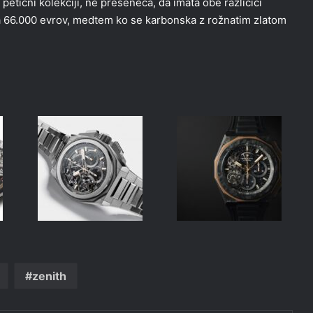
 petični kolekciji, ne preseneča, da imata obe različici
 na 66.000 evrov, medtem ko se karbonska z rožnatim zlatom
zenith