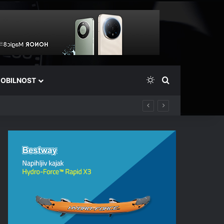
Switch skin
Išči
OBILNOST