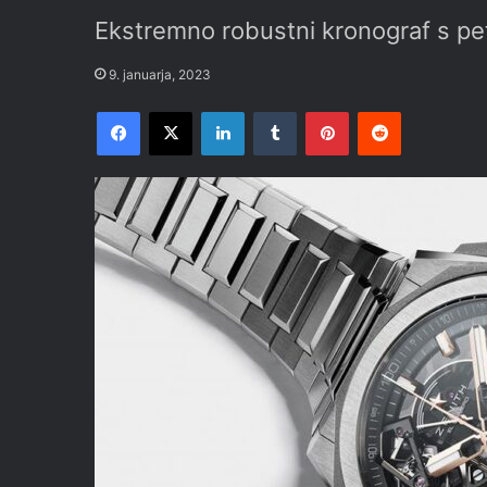
Ekstremno robustni kronograf s pet
9. januarja, 2023
Facebook
X
LinkedIn
Tumblr
Pinterest
Reddit