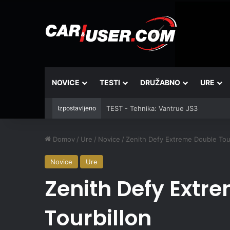
NOVICE
TESTI
DRUŽABNO
URE
Izpostavljeno
TEST - Tehnika: Vantrue JS3
Domov
/
Ure
/
Novice
/
Zenith Defy Extreme Double Tour
Novice
Ure
Zenith Defy Extr
Tourbillon