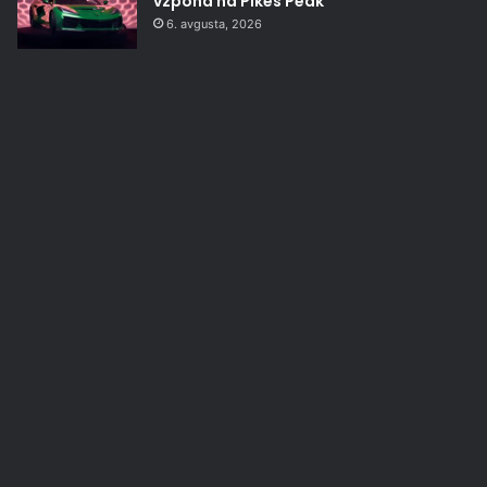
vzpona na Pikes Peak
6. avgusta, 2026