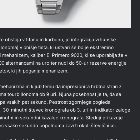
 obstaja v titanu in karbonu, je integracija vrhunske
noma) v ohišje tista, ki ustvari še bolje ekstremno
mehanizem, kaliber El Primero 9020, ki se uporablja že v
00 alternancami na uro ter nudi do 50-ur rezerve energije
letov, ki jih poganja mehanizem.
mehanizma in kljub temu da impresionira hrbtna stran z
ma tourbillonoma ob 9 uri. Njuna posebnost je ta, da se
i pa vsakih pet sekund. Pestrost zgornjega pogleda
 30-minutni števec kronografa ob 3. uri in indikator zaloge
inutni in sekundni kazalec kronografa. Slednji prikazuje
ec vsako sekundo popolnoma zavrti okoli številčnice.