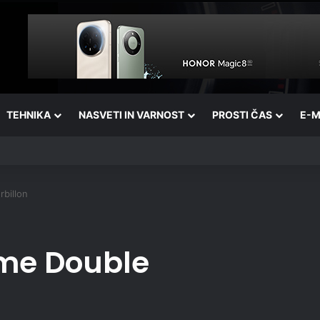
TEHNIKA
NASVETI IN VARNOST
PROSTI ČAS
E-M
billon
eme Double