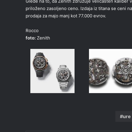
Glede na to, da Zenith združuje veličasten kaliber v
priloženo zasoljeno ceno. Izdaja iz titana se ceni
prodaja za majo manj kot 77.000 evrov.
Rocco
foto:
Zenith
ure