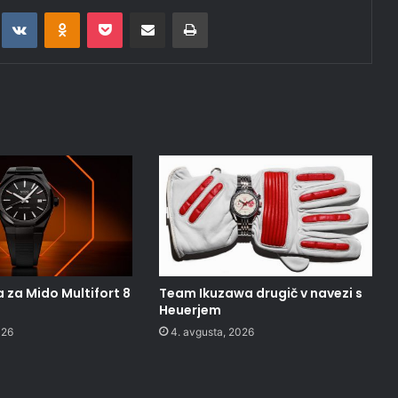
t
eddit
VKontakte
Odnoklassniki
Pocket
Deli po epošti
Natisni
 za Mido Multifort 8
Team Ikuzawa drugič v navezi s
Heuerjem
026
4. avgusta, 2026