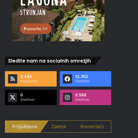
Sledite nam na socialnih omrežjih
2.445
12.352
Naročnikov
Sledilcev
0
6.568
Sledilcev
Sledilcev
Priljubljeno
Zadnje
Komentarji