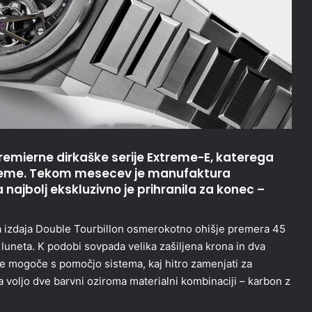
premierne dirkaške serije Extreme-E, katerega
xtreme. Tekom mesecev je manufaktura
a najbolj ekskluzivno je prihranila za konec –
ma izdaja Double Tourbillon osmerokotno ohišje premera 45
luneta. K podobi sovpada velika zašiljena krona in dva
je mogoče s pomočjo sistema, kaj hitro zamenjati za
na voljo dve barvni oziroma materialni kombinaciji – karbon z