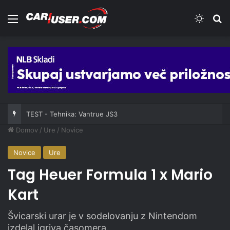
Meni
Switch
Iš
TEST - Tehnika: Vantrue JS3
Domov
/
Ure
/
Novice
Novice
Ure
Tag Heuer Formula 1 x Mario
Kart
Švicarski urar je v sodelovanju z Nintendom
izdelal igriva časomera.