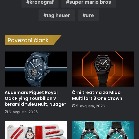
kronograf
super mario bros
tag heuer
ure
Povezani članki
Audemars Piguet Royal
Črni treatma za Mido
Oak Flying Tourbillon v
Multifort 8 One Crown
keramiki “Bleu Nuit, Nuage”
5. avgusta, 2026
6. avgusta, 2026