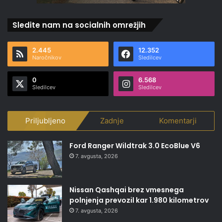
Sledite nam na socialnih omrežjih
2.445
12.352
Naročnikov
Sledilcev
0
6.568
Sledilcev
Sledilcev
Priljubljeno
Zadnje
Komentarji
Ford Ranger Wildtrak 3.0 EcoBlue V6
7. avgusta, 2026
Nissan Qashqai brez vmesnega
polnjenja prevozil kar 1.980 kilometrov
7. avgusta, 2026