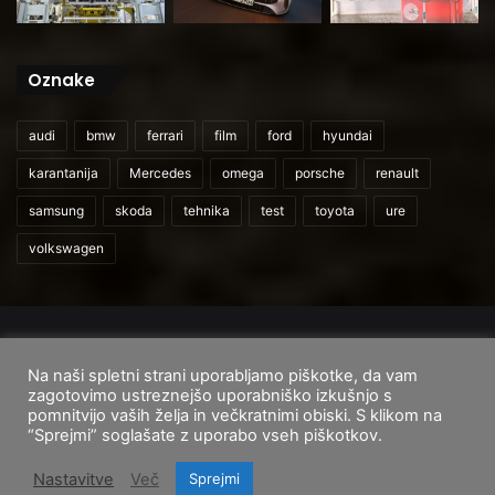
Oznake
audi
bmw
ferrari
film
ford
hyundai
karantanija
Mercedes
omega
porsche
renault
samsung
skoda
tehnika
test
toyota
ure
volkswagen
© 2026
CarAndUser.com
Na naši spletni strani uporabljamo piškotke, da vam
Domov
O nas
Cenik storitev
Pogoji uporabe
zagotovimo ustreznejšo uporabniško izkušnjo s
pomnitvijo vaših želja in večkratnimi obiski. S klikom na
Facebook
Instagram
TikTok
“Sprejmi” soglašate z uporabo vseh piškotkov.
Nastavitve
Več
Sprejmi