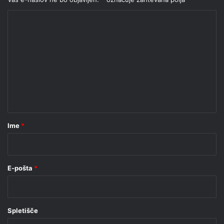
K
o
m
e
n
t
a
r
Ime
*
*
E-pošta
*
Spletišče