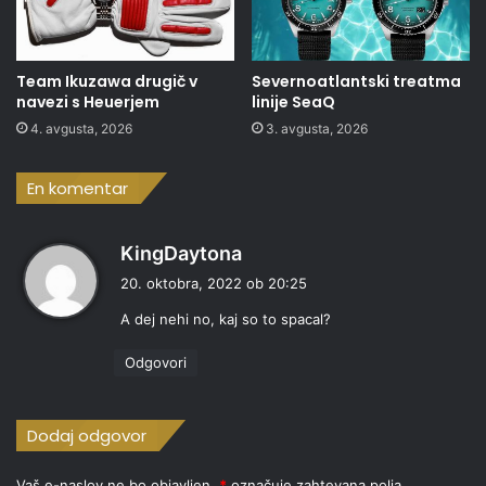
Team Ikuzawa drugič v
Severnoatlantski treatma
navezi s Heuerjem
linije SeaQ
4. avgusta, 2026
3. avgusta, 2026
En komentar
p
KingDaytona
r
20. oktobra, 2022 ob 20:25
a
A dej nehi no, kaj so to spacal?
v
i
Odgovori
:
Dodaj odgovor
Vaš e-naslov ne bo objavljen.
*
označuje zahtevana polja