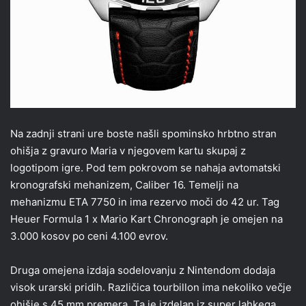
Na zadnji strani ure boste našli spominsko hrbtno stran
ohišja z gravuro Maria v njegovem kartu skupaj z
logotipom igre. Pod tem pokrovom se nahaja avtomatski
kronografski mehanizem, Caliber 16. Temelji na
mehanizmu ETA 7750 in ima rezervo moči do 42 ur. Tag
Heuer Formula 1 x Mario Kart Chronograph je omejen na
3.000 kosov po ceni 4.100 evrov.
Druga omejena izdaja sodelovanju z Nintendom dodaja
visok urarski pridih. Različica tourbillon ima nekoliko večje
ohišje s 45 mm premera. Ta je izdelan iz super lahkega