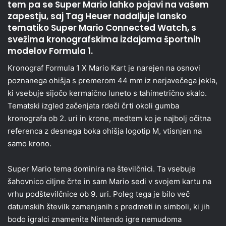
tem pa se Super Mario lahko pojavi na vašem
zapestju, saj Tag Heuer nadaljuje lansko
tematiko Super Mario Connected Watch, s
svežima kronografskima izdajama športnih
modelov Formula 1.
Kronograf Formula 1 X Mario Kart je narejen na osnovi
poznanega ohišja s premerom 44 mm iz nerjavečega jekla,
ki vsebuje sijočo kermaično luneto s tahimetrično skalo.
Tematski izgled začenjata rdeči črti okoli gumba
kronografa ob 2. uri in krone, medtem ko je najbolj očitna
referenca z desnega boka ohišja logotip M, vtisnjen na
samo krono.
Super Mario tema dominira na številčnici. Ta vsebuje
šahovnico ciljne črte in sam Mario sedi v svojem kartu na
vrhu podštevilčnice ob 9. uri. Poleg tega je bilo več
datumskih številk zamenjanih s predmeti in simboli, ki jih
bodo igralci znamenite Nintendo igre nemudoma