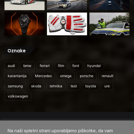
Oznake
audi
bmw
ferrari
film
ford
hyundai
karantanija
Mercedes
omega
porsche
renault
samsung
skoda
tehnika
test
toyota
ure
volkswagen
© 2026
CarAndUser.com
Na naši spletni strani uporabljamo piškotke, da vam
Domov
O nas
Cenik storitev
Pogoji uporabe