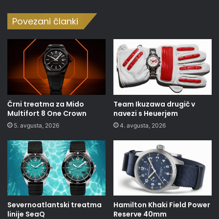
Povezani članki
Črni treatma za Mido
Team Ikuzawa drugič v
Multifort 8 One Crown
navezi s Heuerjem
5. avgusta, 2026
4. avgusta, 2026
Severnoatlantski treatma
Hamilton Khaki Field Power
linije SeaQ
Reserve 40mm