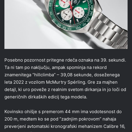
Posebno pozornost pritegne rdeča oznaka na 39. sekundi.
Ta ni tam po naključju, ampak spominja na rekord
znamenitega “hillclimba” – 39,08 sekunde, doseženega
leta 2022 z vozilom McMurtry Spérling. Gre za majhen
detajl, ki uro poveže z realnim svetom dirkanja in jo loči od
generičnih dirkaških edicij tega modela.
Kovinsko ohišje s premerom 44 mm ima vodotesnost do
200 m, medtem ko se pod ”zadnjim pokrovom” nahaja
preverjeni avtomatski kronografski mehanizem Calibre 16,