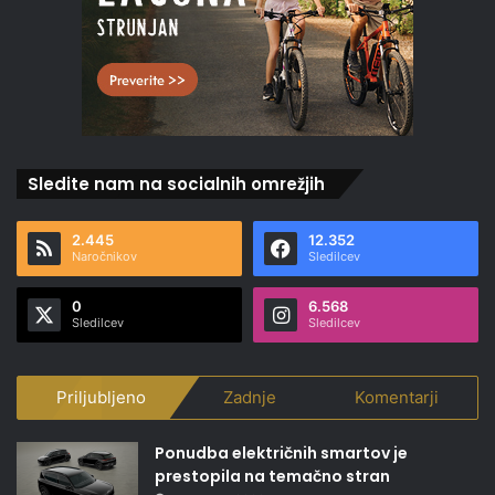
Sledite nam na socialnih omrežjih
2.445
12.352
Naročnikov
Sledilcev
0
6.568
Sledilcev
Sledilcev
Priljubljeno
Zadnje
Komentarji
Ponudba električnih smartov je
prestopila na temačno stran