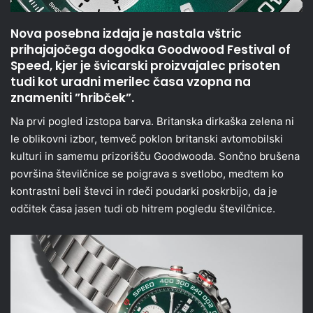
Nova posebna izdaja je nastala vštric
prihajajočega dogodka Goodwood Festival of
Speed, kjer je švicarski proizvajalec prisoten
tudi kot uradni merilec časa vzopna na
znameniti ”hribček”.
Na prvi pogled izstopa barva. Britanska dirkaška zelena ni
le oblikovni izbor, temveč poklon britanski avtomobilski
kulturi in samemu prizorišču Goodwooda. Sončno brušena
površina številčnice se poigrava s svetlobo, medtem ko
kontrastni beli števci in rdeči poudarki poskrbijo, da je
odčitek časa jasen tudi ob hitrem pogledu številčnice.