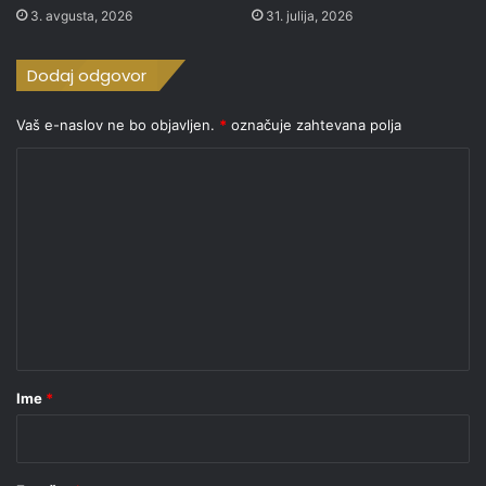
3. avgusta, 2026
31. julija, 2026
Dodaj odgovor
Vaš e-naslov ne bo objavljen.
*
označuje zahtevana polja
K
o
m
e
n
t
a
r
Ime
*
*