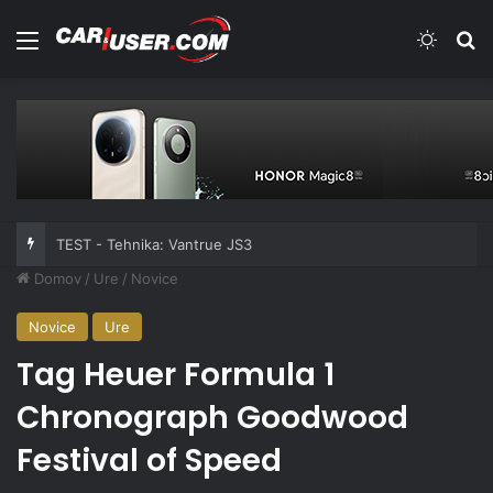
Meni
Switch
Iš
TEST - Tehnika: Vantrue JS3
Domov
/
Ure
/
Novice
Novice
Ure
Tag Heuer Formula 1
Chronograph Goodwood
Festival of Speed