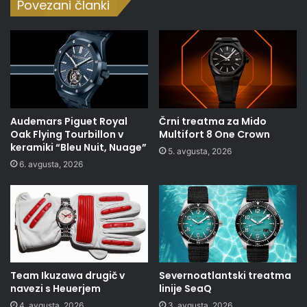
Povezani članki
Audemars Piguet Royal
Črni treatma za Mido
Oak Flying Tourbillon v
Multifort 8 One Crown
keramiki “Bleu Nuit, Nuage”
5. avgusta, 2026
6. avgusta, 2026
Team Ikuzawa drugič v
Severnoatlantski treatma
navezi s Heuerjem
linije SeaQ
4. avgusta, 2026
3. avgusta, 2026