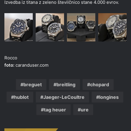
Izvedba iz titana z zeleno številčnico stane 4.000 evrov.
Rocco
foto:
caranduser.com
breguet
breitling
chopard
hublot
Jaeger-LeCoultre
longines
tag heuer
ure