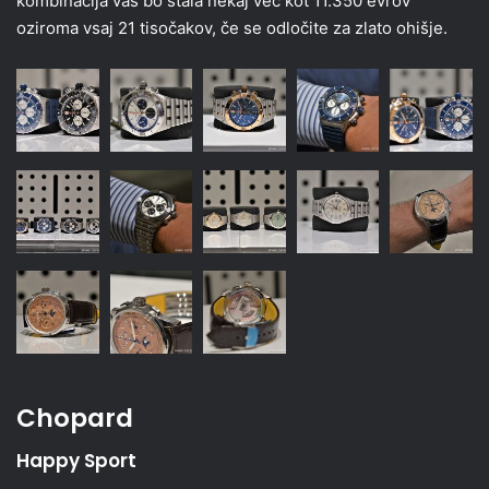
kombinacija vas bo stala nekaj več kot 11.350 evrov
oziroma vsaj 21 tisočakov, če se odločite za zlato ohišje.
Chopard
Happy Sport