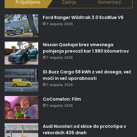
Priljubljeno
Zadnje
Komentarji
Ford Ranger Wildtrak 3.0 EcoBlue V6
7. avgusta, 2026
Nissan Qashqai brez vmesnega
polnjenja prevozil kar 1.980 kilometrov
7. avgusta, 2026
ID.Buzz Cargo 58 kWh z več dosega, več
moči in več uporabnosti
7. avgusta, 2026
CoComelon: Film
7. avgusta, 2026
Audi Nuvolari od skice do prototipa v
rekordnih 405 dneh