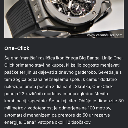
One-Click
Še ena ”manjša” različica ikoničnega Big Banga. Linija One-
Click primarno stavi na kupce, ki želijo pogosto menjavati
paščke ter jih usklajevati z dnevno garderobo. Seveda je s
tem žogica podana nežnejšemu spolu, k čemur dodatno
nakazuje luneta posuta z diamanti. Skratka, One-Click
ponuja 23 različnih modelov in nepregledno število
kombinacij zapestnic. Še nekaj cifer. Ohišje je dimenzije 39
milimetrov, vodotesnost je odmerjena na 100 metrov,
avtomatski mehanizem pa premore do 50 ur rezerve
energije. Cena? Vstopna okoli 12 tisočakov.