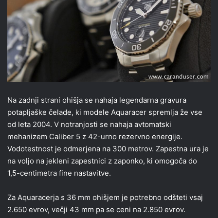
Na zadnji strani ohišja se nahaja legendarna gravura
potapljaške čelade, ki modele Aquaracer spremlja že vse
od leta 2004. V notranjosti se nahaja avtomatski
mehanizem Caliber 5 z 42-urno rezervno energije.
Vodotestnost je odmerjena na 300 metrov. Zapestna ura je
na voljo na jekleni zapestnici z zaponko, ki omogoča do
1,5-centimetra fine nastavitve.
Za Aquaracerja s 36 mm ohišjem je potrebno odšteti vsaj
2.650 evrov, večji 43 mm pa se ceni na 2.850 evrov.