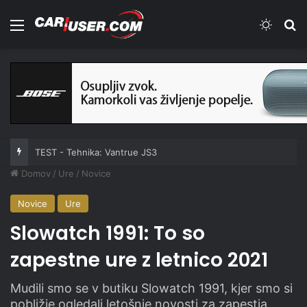
Meni
Switch
Iš
TEST - Skiroji: Xiaomi Electric Scooter 6 Ultra
Domov
/
Ure
/
Novice
Novice
Ure
Slowatch 1991: To so
zapestne ure z letnico 2021
Mudili smo se v butiku Slowatch 1991, kjer smo si
pobližje ogledali letošnje novosti za zapestja.