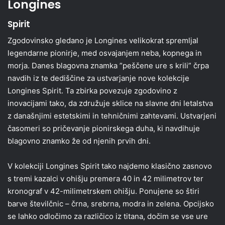
Longines
Spirit
Zgodovinsko gledano je Longines velikokrat spremljal
legendarne pionirje, med osvajanjem neba, kopnega in
morja. Danes blagovna znamka ”peščene ure s krili” črpa
navdih iz te dediščine za ustvarjanje nove kolekcije
Longines Spirit. Ta zbirka povezuje zgodovino z
inovacijami tako, da združuje sklice na slavne dni letalstva
z današnjimi estetskimi in tehničnimi zahtevami. Ustvarjeni
časomeri so pričevanje pionirskega duha, ki navdihuje
blagovno znamko že od njenih prvih dni.
V kolekciji Longines Spirit tako najdemo klasično zasnovo
s tremi kazalci v ohišju premera 40 in 42 milimetrov ter
kronograf v 42-milimetrskem ohišju. Ponujene so štiri
barve številčnic – črna, srebrna, modra in zelena. Opcijsko
se lahko odločimo za različico iz titana, dočim se vse ure