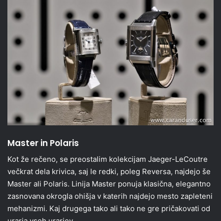
Master in Polaris
Kot že rečeno, se preostalim kolekcijam Jaeger-LeCoutre
večkrat dela krivica, saj le redki, poleg Reversa, najdejo še
Master ali Polaris. Linija Master ponuja klasična, elegantno
zasnovana okrogla ohišja v katerih najdejo mesto zapleteni
mehanizmi. Kaj drugega tako ali tako ne gre pričakovati od
urarja vseh urarjev.