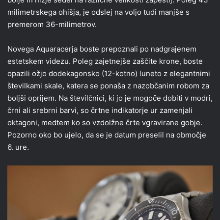
milimetrskega ohišja, je odslej na voljo tudi manjše s
premerom 36-milimetrov.
Novega Aquaracerja boste prepoznali po nadgrajenem
estetskem videzu. Poleg zajetnejše zaščite krone, boste
opazili ožjo dodekagonsko (12-kotno) luneto z elegantnimi
številkami skale, katera se ponaša z nazobčanim robom za
boljši oprijem. Na številčnici, ki jo je mogoče dobiti v modri,
črni ali srebrni barvi, so črtne indikatorje ur zamenjali
oktagoni, medtem ko so vzdolžne črte vgravirane gobje.
Pozorno oko bo ujelo, da se je datum preselil na območje
6. ure.