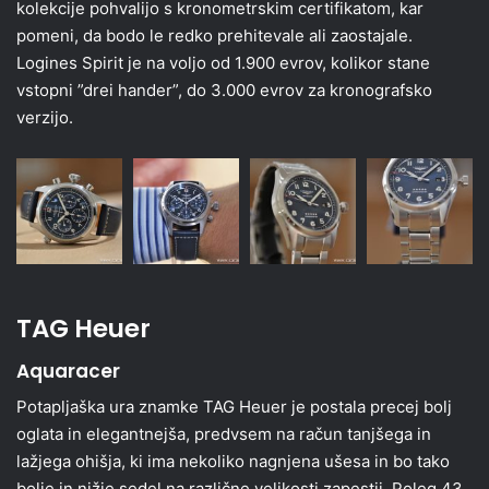
kolekcije pohvalijo s kronometrskim certifikatom, kar
pomeni, da bodo le redko prehitevale ali zaostajale.
Logines Spirit je na voljo od 1.900 evrov, kolikor stane
vstopni ”drei hander”, do 3.000 evrov za kronografsko
verzijo.
TAG Heuer
Aquaracer
Potapljaška ura znamke TAG Heuer je postala precej bolj
oglata in elegantnejša, predvsem na račun tanjšega in
lažjega ohišja, ki ima nekoliko nagnjena ušesa in bo tako
bolje in nižje sedel na različne velikosti zapestij. Poleg 43