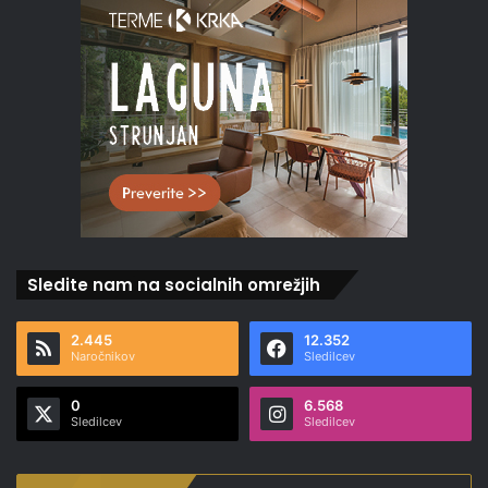
Sledite nam na socialnih omrežjih
2.445
12.352
Naročnikov
Sledilcev
0
6.568
Sledilcev
Sledilcev