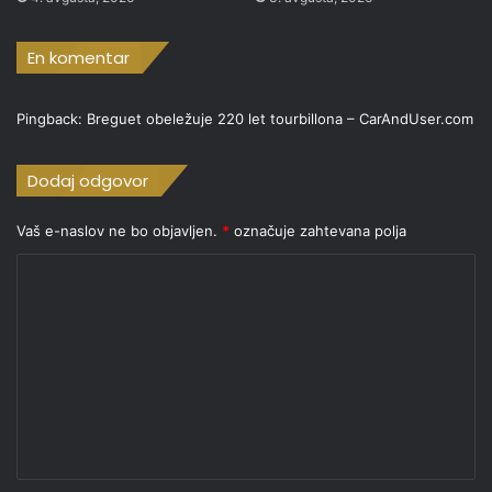
En komentar
Pingback:
Breguet obeležuje 220 let tourbillona – CarAndUser.com
Dodaj odgovor
Vaš e-naslov ne bo objavljen.
*
označuje zahtevana polja
K
o
m
e
n
t
a