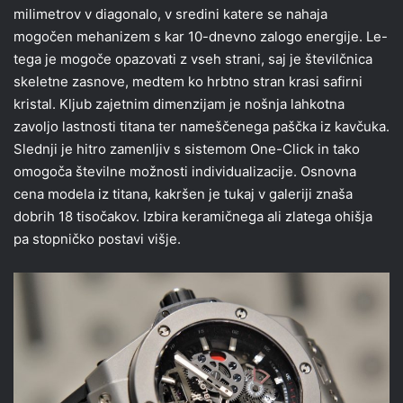
milimetrov v diagonalo, v sredini katere se nahaja
mogočen mehanizem s kar 10-dnevno zalogo energije. Le-
tega je mogoče opazovati z vseh strani, saj je številčnica
skeletne zasnove, medtem ko hrbtno stran krasi safirni
kristal. Kljub zajetnim dimenzijam je nošnja lahkotna
zavoljo lastnosti titana ter nameščenega paščka iz kavčuka.
Slednji je hitro zamenljiv s sistemom One-Click in tako
omogoča številne možnosti individualizacije. Osnovna
cena modela iz titana, kakršen je tukaj v galeriji znaša
dobrih 18 tisočakov. Izbira keramičnega ali zlatega ohišja
pa stopničko postavi višje.