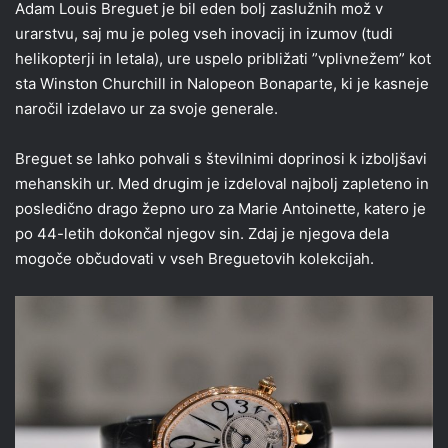
Adam Louis Breguet je bil eden bolj zaslužnih mož v
urarstvu, saj mu je poleg vseh inovacij in izumov (tudi
helikopterji in letala), ure uspelo približati ”vplivnežem” kot
sta Winston Churchill in Nalopeon Bonaparte, ki je kasneje
naročil izdelavo ur za svoje generale.
Breguet se lahko pohvali s številnimi doprinosi k izboljšavi
mehanskih ur. Med drugim je izdeloval najbolj zapleteno in
posledično drago žepno uro za Marie Antoinette, katero je
po 44-letih dokončal njegov sin. Zdaj je njegova dela
mogoče občudovati v vseh Breguetovih kolekcijah.