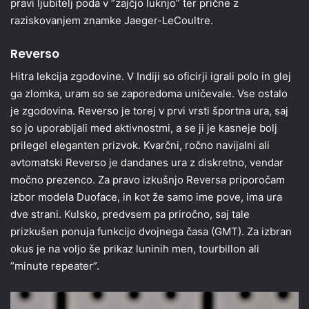
pravi ljubitelj poda v ”zajčjo luknjo” ter prične z
raziskovanjem znamke Jaeger-LeCoultre.
Reverso
Hitra lekcija zgodovine. V Indiji so oficirji igrali polo in glej
ga zlomka, uram so se zaporedoma uničevale. Vse ostalo
je zgodovina. Reverso je torej v prvi vrsti športna ura, saj
so jo uporabljali med aktivnostmi, a se ji je kasneje bolj
prilegel eleganten prizvok. Kvarčni, ročno navijalni ali
avtomatski Reverso je dandanes ura z diskretno, vendar
močno prezenco. Za pravo izkušnjo Reversa priporočam
izbor modela Duoface, in kot že samo ime pove, ima ura
dve strani. Kulsko, predvsem pa priročno, saj tale
prizkušen ponuja funkcijo dvojnega časa (GMT). Za izbran
okus je na voljo še prikaz luninih men, tourbillon ali
”minute repeater”.