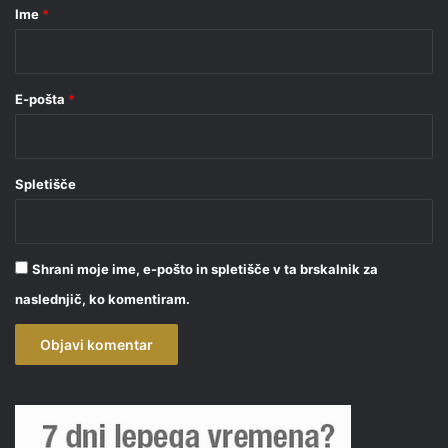
r
Ime
*
*
E-pošta
*
Spletišče
Shrani moje ime, e-pošto in spletišče v ta brskalnik za
naslednjič, ko komentiram.