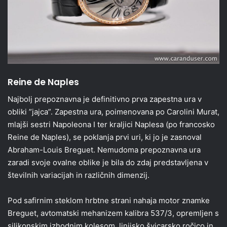
Reine de Naples
Najbolj prepoznavna je definitivno prva zapestna ura v
obliki ”jajca”. Zapestna ura, poimenovana po Carolini Murat,
mlajši sestri Napoleona I ter kraljici Naplesa (po francosko
Reine de Naples), se poklanja prvi uri, ki jo je zasnoval
Abraham-Louis Breguet. Nemudoma prepoznavna ura
zaradi svoje ovalne oblike je bila do zdaj predstavljena v
številnih variacijah in različnih dimenzij.
Pod safirnim steklom hrbtne strani nahaja motor znamke
Breguet, avtomatski mehanizem kalibra 537/3, opremljen s
silikonskim izhodnim kolesom, linijsko švicarsko ročico in