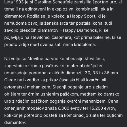
Leta 1993 je si Caroline Scheufele zamislila športno uro, ki
temelji na edinstveni in eksplozivni kombinaciji jekla in
diamantov. Rodila se je kolekcija Happy Sport, ki je
nemudoma osvojila ženska srca ter postala ikona, tudi
zavoljo plesočih diamantov – Happy Diamonds, ki se
pojavljajo na številčnici časomera, kot prima balerine, ki se
prosto vrtijo med dvema safirnima kristaloma.
Na voljo so številne barvne kombinacije številčnic,
zapestnic oziroma paščkov kot material ohišja ter
nenazadnje ponudba različnih dimenzij: 30, 33 in 36 mm.
Glede na izvedbo za prikaz časa skrbi ali kvarčni ali
avtomatski mehanizem. Slednji poganja uro z zlatim
ohišjem ter črnim usnjenim paščkom, medtem ko damsko
uro z rdečim paščkom poganja kvarčni mehanizem. Cena
omenjenih modelov znaša 6.300 evrov ter 15.200 evrov,
kolikor je potrebno odšteti za kombinacijo zlata ter butičnih
diamantov.