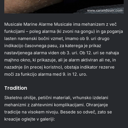
Musicale Marine Alarme Musicale ima mehanizem z več
funkcijami – poleg alarma (ki zvoni na gongu) in ga poganja
lasten namenski bočni vzmet, imamo ob 9. uri drugo
indikacijo časovnega pasu, za katerega je prikaz
nastavljenega alarma viden ob 3. uri. Ob 12. uri se nahaja
majhno okno, ki prikazuje, ali je alarm aktiviran ali ne, in
nazadnje (in precej koristno), obstaja indikator rezerve
moči za funkcijo alarma med 9. in 12. uro.
Tradition
Skeletno ohišje, petični materiali, vrhunsko izdelani
mehanizmi z zahtevnimi komplikacijami. Ohranjanje
tradicije na visokem nivoju. Besede so odveč, zato se
kreacije oglejte v galeriji: